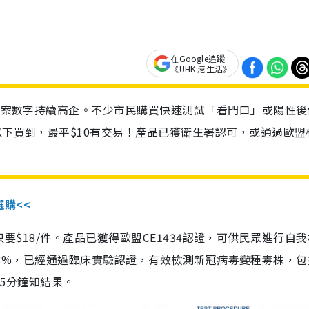
在Google追蹤
《UHK 港生活》
診個案數字持續高企。不少市民購買快速測試「看門口」或陽性後
以下買到，最平$10有交易！產品已獲衛生署認可，或通過歐盟
選購<<
惠價只要$18/件。產品已獲得歐盟CE1434認證，可供民眾進行自
性99.8%，已經通過臨床實驗認證，有效檢測新冠病毒變種毒株，
，15分鐘知結果。