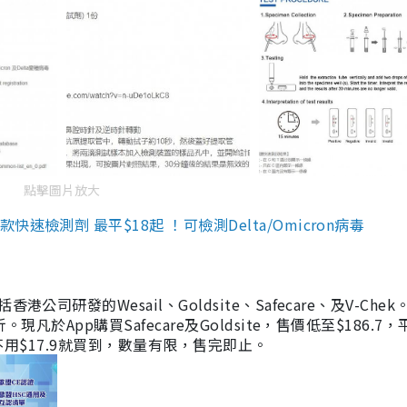
點擊圖片放大
檢測劑 最平$18起 ！可檢測Delta/Omicron病毒
研發的Wesail、Goldsite、Safecare、及V-Chek。
凡於App購買Safecare及Goldsite，售價低至$186.7
均不用$17.9就買到，數量有限，售完即止。