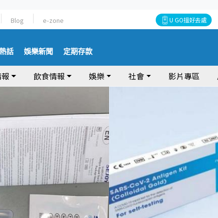
Blog
e-zone
U GO搵好去處
熱話
娛樂新聞
定期存款
情報
飲食情報
娛樂
社會
影片專區