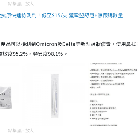
點擊圖片放大
3款抗原快速檢測劑！低至$15/支 獲歐盟認證+無限購數量
品可以檢測到Omicron及Delta等新型冠狀病毒，使用鼻拭
度95.2%，特異度98.1%。
點擊圖片放大