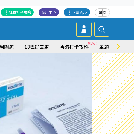
社群打卡攻略
商戶中心
下載 App
繁
简
周圍遊
18區好去處
香港打卡攻略
主題特集