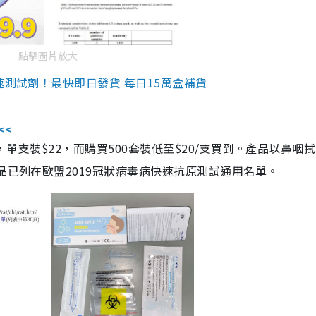
點擊圖片放大
速測試劑！最快即日發貨 每日15萬盒補貨
<<
，單支裝$22，而購買500套裝低至$20/支買到。產品以鼻咽
品已列在歐盟2019冠狀病毒病快速抗原測試通用名單。