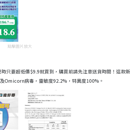
點擊圖片放大
劑，現時只要超低價$9.9就買到，購買前請先注意送貨時間！這款
Omicorn病毒，靈敏度92.2%，特異度100%。