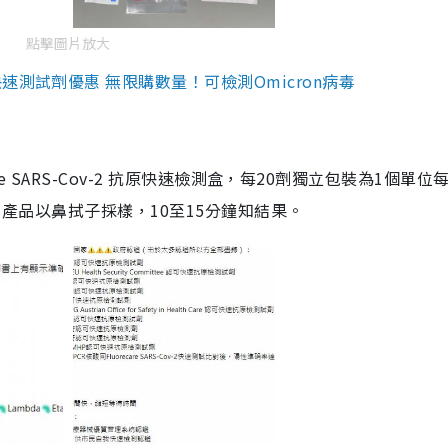
點擊圖片放大
測試劑優惠 無限購數量！可檢測Omicron病毒
are SARS-Cov-2 抗原快速檢測盒，每20劑獨立包裝為1個單位
5。產品以鼻拭子採樣，10至15分鐘知結果。