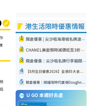
港生活限時優惠情報
1
作
開倉優惠 | 尖沙咀海港城名牌波鞋開倉低至1折！On鞋$899起／Joy&Peace鞋履$98起
標
2
CHANEL美妝限時減價低至3折！人氣粉底/唇膏/精華液低至$275！COCO香水都有平
3
開倉優惠｜尖沙咀名牌行李箱開倉低至4折！一連5日 American Tourister/ace./Hallmark $200起！
4
【8月生日優惠2026】全港85大食買玩著數攻略 自助餐/火鍋放題同行免費＋誠品/DONKI送現金券
5
我檢
開倉優惠｜銅鑼灣時代廣場Doughnut/Campo Marzio開倉低至1折！背囊、書包、手袋劈價$200起
包括
U GO 本週好去處