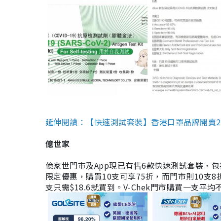
延伸閱讀：【快速測試套裝】香港口罩品牌開賣2款快速
億世家
億家世門市及App現已有售6款快速測試套裝，包括香港公司
限定優惠，購買10支可享75折，而門市則10支8折。現
支只需$18.6就買到。V-Chek門市購買一支平