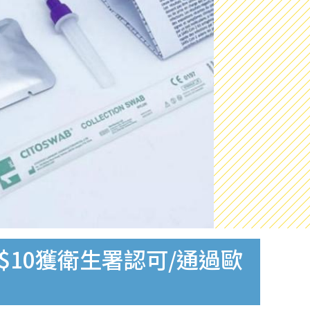
$10獲衛生署認可/通過歐