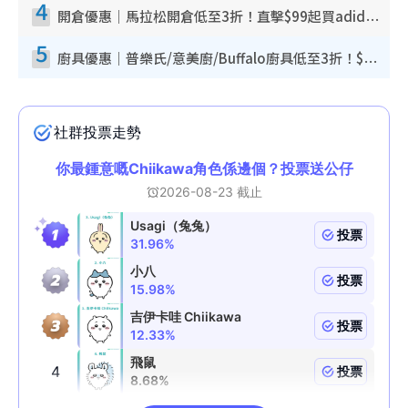
4
開倉優惠｜馬拉松開倉低至3折！直擊$99起買adidas／New Balance／Puma鞋款 STANLEY保溫杯劈價至$119起
5
廚具優惠｜普樂氏/意美廚/Buffalo廚具低至3折！$89起買煎鍋／炒鑊／個人鍋 同場小家電激減至$99起