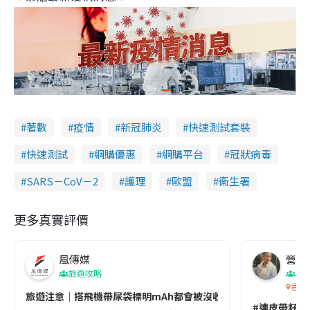
著數
疫情
新冠肺炎
快速測試套裝
快速測試
網購優惠
網購平台
冠狀病毒
SARS－CoV－2
護理
歐盟
衞生署
更多真實評價
風傳媒
營養教
旅遊攻略
生
香港
旅遊注意｜搭飛機帶尿袋標明mAh都會被沒收😱出發前切記檢查「1
#連皮帶籽都