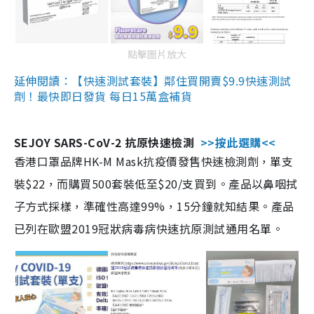
點擊圖片放大
延伸閱讀：【快速測試套裝】鄰住買開賣$9.9快速測試
劑！最快即日發貨 每日15萬盒補貨
SEJOY SARS-CoV-2 抗原快速檢測
>>按此選購<<
香港口罩品牌HK-M Mask抗疫價發售快速檢測劑，單支
裝$22，而購買500套裝低至$20/支買到。產品以鼻咽拭
子方式採樣，準確性高達99%，15分鐘就知結果。產品
已列在歐盟2019冠狀病毒病快速抗原測試通用名單。