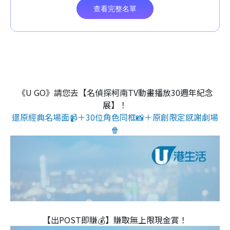
《U GO》請您去【名偵探柯南TV動畫播放30週年紀念
展】！
還原經典名場面📹＋30位角色同框📸＋原創限定感謝劇場
🍿
【出POST即賺💰】賺取無上限現金賞！