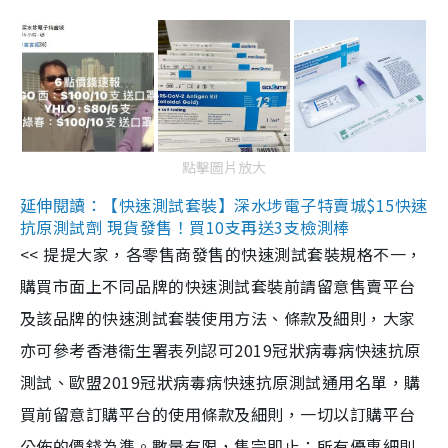
點擊圖片放大
延伸閱讀：【快速測試套裝】深水埗電子特賣城$15快速
抗原測試劑 現貨發售！買10支再送3支檢測棒
<< 提提大家，各零售商發售的快速測試套裝規格不一，
購買市面上不同品牌的快速測試套裝前請留意售賣平台
及該品牌的快速測試套裝使用方法、條款及細則，大家
亦可參考香港衞生署表列認可2019冠狀病毒病快速抗原
測試、歐盟2019冠狀病毒病快速抗原測試通用名單，購
買前留意訂購平台的使用條款及細則，一切以訂購平台
公佈的價錢為準。數量有限，售完即止；所有優惠細則