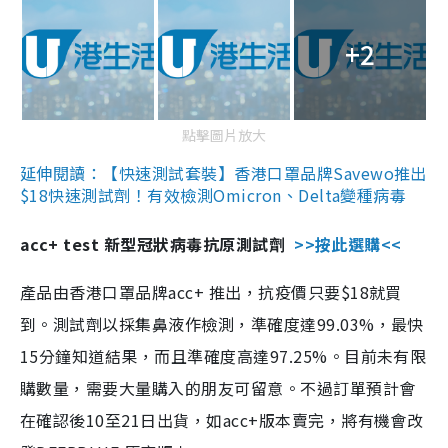
+2
點擊圖片放大
延伸閱讀：【快速測試套裝】香港口罩品牌Savewo推出
$18快速測試劑！有效檢測Omicron、Delta變種病毒
acc+ test 新型冠狀病毒抗原測試劑
>>按此選購<<
產品由香港口罩品牌acc+ 推出，抗疫價只要$18就買
到。測試劑以採集鼻液作檢測，準確度達99.03%，最快
15分鐘知道結果，而且準確度高達97.25%。目前未有限
購數量，需要大量購入的朋友可留意。不過訂單預計會
在確認後10至21日出貨，如acc+版本賣完，將有機會改