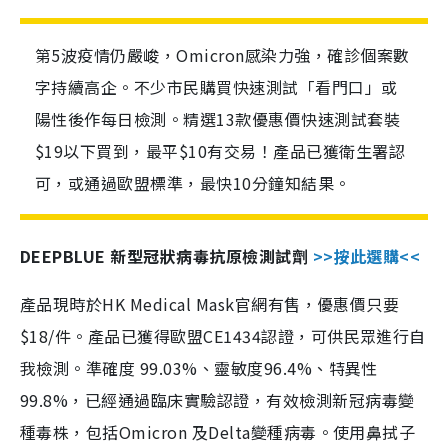
第5波疫情仍嚴峻，Omicron感染力強，確診個案數
字持續高企。不少市民購買快速測試「看門口」或
陽性後作每日檢測。精選13款優惠價快速測試套裝
$19以下買到，最平$10有交易！產品已獲衛生署認
可，或通過歐盟標準，最快10分鐘知結果。
DEEPBLUE 新型冠狀病毒抗原檢測試劑
>>按此選購<<
產品現時於HK Medical Mask官網有售，優惠價只要
$18/件。產品已獲得歐盟CE1434認證，可供民眾進行自
我檢測。準確度 99.03%、靈敏度96.4%、特異性
99.8%，已經通過臨床實驗認證，有效檢測新冠病毒變
種毒株，包括Omicron 及Delta變種病毒。使用鼻拭子