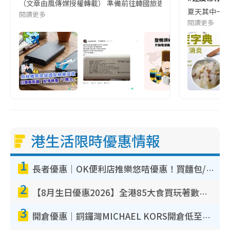
（文章由風傳媒授權轉載） 準備前往韓國旅遊的民眾，近期要特別留
夏天其中一種時
閱讀更多
閱讀更多
港生活限時優惠情報
1
長者優惠｜OK便利店推樂悠咭優惠！買麵包/牛奶/保健品拍卡即減
2
【8月生日優惠2026】全港85大食買玩著數攻略 自助餐/火鍋放題同行免費＋誠品/DONKI送現金券
3
開倉優惠｜銅鑼灣MICHAEL KORS開倉低至17折！直擊$500起買手袋/銀包/鞋款 必買經典Jet Set系列