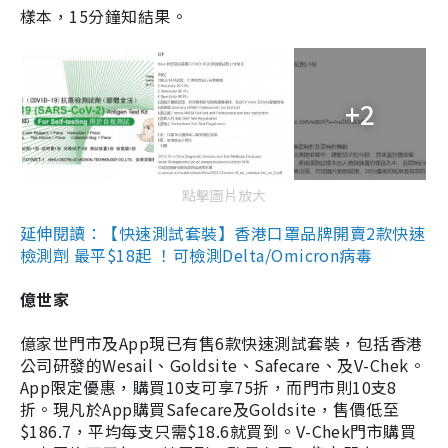
樣本，15分鐘知結果。
+2
點擊圖片放大
延伸閱讀：【快速測試套裝】香港口罩品牌開賣2款快速
檢測劑 最平$18起 ！可檢測Delta/Omicron病毒
億世家
億家世門市及App現已有售6款快速測試套裝，包括香港
公司研發的Wesail、Goldsite、Safecare、及V-Chek。
App限定優惠，購買10支可享75折，而門市則10支8
折。現凡於App購買Safecare及Goldsite，售價低至
$186.7，平均每支只需$18.6就買到。V-Chek門市購買