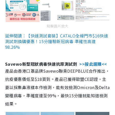
點擊圖片放大
延伸閱讀：【快速測試套裝】CATALO全線門市$16快速
測試劑換購優惠！15分鐘驗新冠病毒 準確性高達
98.26%
Savewo新型冠狀病毒快速抗原測試劑
>>按此選購<<
產品由香港口罩品牌Savewo聯乘DEEPBLUE合作推出，
抗疫優惠價低至$18買到。產品已獲得歐盟CE認證，主
要以採集鼻液樣本作檢測，能有效檢測Omicron及Delta
變種病毒，準確度達至99%，最快15分鐘就能知道檢測
結果。