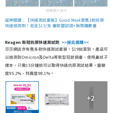
點擊圖片放大
延伸閱讀：【快速測試套裝】Good Mask發售3款抗原
快速檢測劑！低至$15/支 獲歐盟認證+無限購數量
Reagen 新冠抗原快速測試劑
>>按此選購<<
莎莎網店亦有售多款快速測試套裝，$19就買到。產品可
以檢測到Omicron及Delta等新型冠狀病毒，使用鼻拭子
樣本，只需15分鐘就可以取得快速抗原測試結果。靈敏
度95.2%，特異度98.1%。
+2