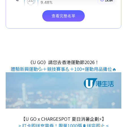
《U GO》請您去香港運動節2026！
體驗新興運動💦＋競技賽事💪＋100+運動用品攤位🔥
【U GO x CHARGESPOT 夏日消暑企劃⚡】
> 打卡即送充電券！限量1000張🔋送完即止 <