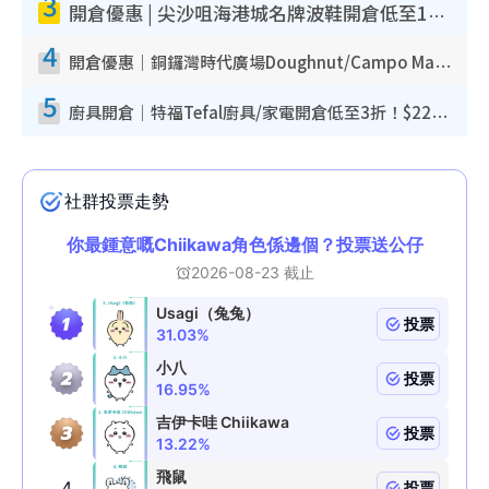
3
開倉優惠 | 尖沙咀海港城名牌波鞋開倉低至1折！On鞋$899起／Joy&Peace鞋履$98起
4
開倉優惠｜銅鑼灣時代廣場Doughnut/Campo Marzio開倉低至1折！背囊、書包、手袋劈價$200起
5
廚具開倉｜特福Tefal廚具/家電開倉低至3折！$220起買平底鍋/炒鑊/湯煲！電飯煲/吸塵機/燙斗$418起