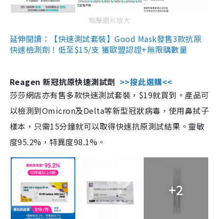
點擊圖片放大
延伸閱讀：【快速測試套裝】Good Mask發售3款抗原
快速檢測劑！低至$15/支 獲歐盟認證+無限購數量
Reagen 新冠抗原快速測試劑
>>按此選購<<
莎莎網店亦有售多款快速測試套裝，$19就買到。產品可
以檢測到Omicron及Delta等新型冠狀病毒，使用鼻拭子
樣本，只需15分鐘就可以取得快速抗原測試結果。靈敏
度95.2%，特異度98.1%。
+2