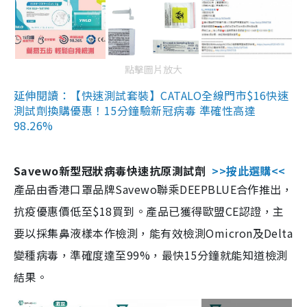
點擊圖片放大
延伸閱讀：【快速測試套裝】CATALO全線門市$16快速
測試劑換購優惠！15分鐘驗新冠病毒 準確性高達
98.26%
Savewo新型冠狀病毒快速抗原測試劑
>>按此選購<<
產品由香港口罩品牌Savewo聯乘DEEPBLUE合作推出，
抗疫優惠價低至$18買到。產品已獲得歐盟CE認證，主
要以採集鼻液樣本作檢測，能有效檢測Omicron及Delta
變種病毒，準確度達至99%，最快15分鐘就能知道檢測
結果。