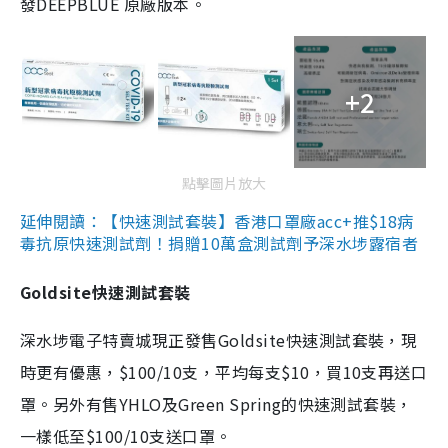
發DEEPBLUE 原廠版本。
+2
點擊圖片放大
延伸閱讀：【快速測試套裝】香港口罩廠acc+推$18病
毒抗原快速測試劑！捐贈10萬盒測試劑予深水埗露宿者
Goldsite快速測試套裝
深水埗電子特賣城現正發售Goldsite快速測試套裝，現
時更有優惠，$100/10支，平均每支$10，買10支再送口
罩。另外有售YHLO及Green Spring的快速測試套裝，
一樣低至$100/10支送口罩。