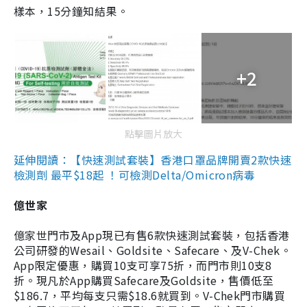
樣本，15分鐘知結果。
+2
點擊圖片放大
延伸閱讀：【快速測試套裝】香港口罩品牌開賣2款快速
檢測劑 最平$18起 ！可檢測Delta/Omicron病毒
億世家
億家世門市及App現已有售6款快速測試套裝，包括香港
公司研發的Wesail、Goldsite、Safecare、及V-Chek。
App限定優惠，購買10支可享75折，而門市則10支8
折。現凡於App購買Safecare及Goldsite，售價低至
$186.7，平均每支只需$18.6就買到。V-Chek門市購買