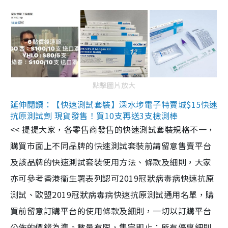
點擊圖片放大
延伸閱讀：【快速測試套裝】深水埗電子特賣城$15快速
抗原測試劑 現貨發售！買10支再送3支檢測棒
<< 提提大家，各零售商發售的快速測試套裝規格不一，
購買市面上不同品牌的快速測試套裝前請留意售賣平台
及該品牌的快速測試套裝使用方法、條款及細則，大家
亦可參考香港衞生署表列認可2019冠狀病毒病快速抗原
測試、歐盟2019冠狀病毒病快速抗原測試通用名單，購
買前留意訂購平台的使用條款及細則，一切以訂購平台
公佈的價錢為準。數量有限，售完即止；所有優惠細則