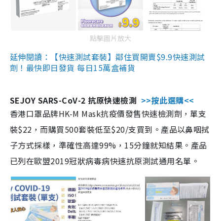
點擊圖片放大
延伸閱讀：【快速測試套裝】鄰住買開賣$9.9快速測試
劑！最快即日發貨 每日15萬盒補貨
SEJOY SARS-CoV-2 抗原快速檢測
>>按此選購<<
香港口罩品牌HK-M Mask抗疫價發售快速檢測劑，單支
裝$22，而購買500套裝低至$20/支買到。產品以鼻咽拭
子方式採樣，準確性高達99%，15分鐘就知結果。產品
已列在歐盟2019冠狀病毒病快速抗原測試通用名單。