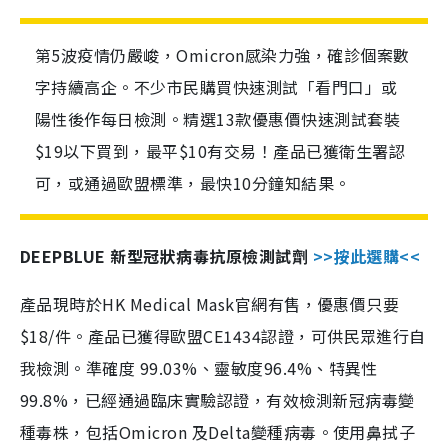
第5波疫情仍嚴峻，Omicron感染力強，確診個案數
字持續高企。不少市民購買快速測試「看門口」或
陽性後作每日檢測。精選13款優惠價快速測試套裝
$19以下買到，最平$10有交易！產品已獲衛生署認
可，或通過歐盟標準，最快10分鐘知結果。
DEEPBLUE 新型冠狀病毒抗原檢測試劑
>>按此選購<<
產品現時於HK Medical Mask官網有售，優惠價只要
$18/件。產品已獲得歐盟CE1434認證，可供民眾進行自
我檢測。準確度 99.03%、靈敏度96.4%、特異性
99.8%，已經通過臨床實驗認證，有效檢測新冠病毒變
種毒株，包括Omicron 及Delta變種病毒。使用鼻拭子