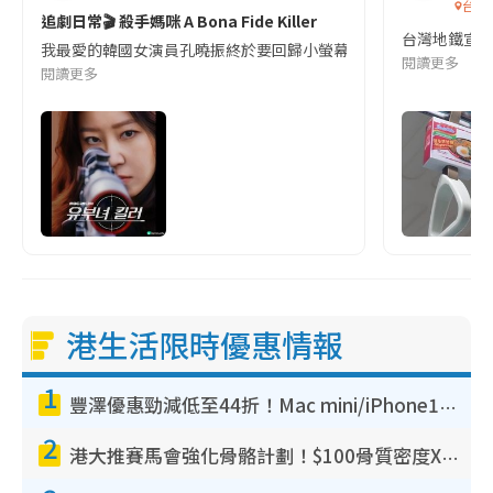
台灣
追劇日常🎬 殺手媽咪 A Bona Fide Killer
台灣地鐵宣
我最愛的韓國女演員孔曉振終於要回歸小螢幕啦!這次的劇本改編自同名
閱讀更多
閱讀更多
港生活限時優惠情報
1
豐澤優惠勁減低至44折！Mac mini/iPhone17Pro大減價！廚房家電$220起
2
港大推賽馬會強化骨骼計劃！$100骨質密度X光檢查 完成免費運動訓練送超市禮券！附參加資格