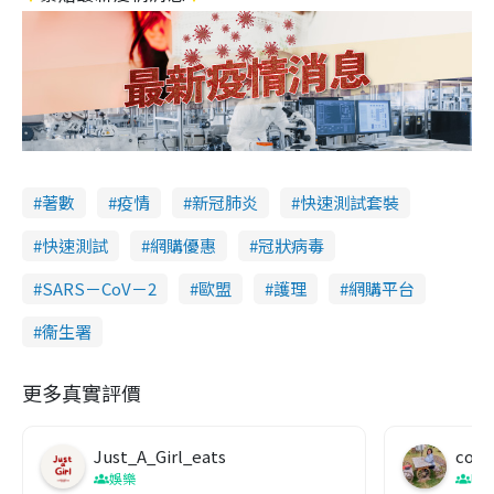
著數
疫情
新冠肺炎
快速測試套裝
快速測試
網購優惠
冠狀病毒
SARS－CoV－2
歐盟
護理
網購平台
衞生署
更多真實評價
Just_A_Girl_eats
co c
娛樂
吹