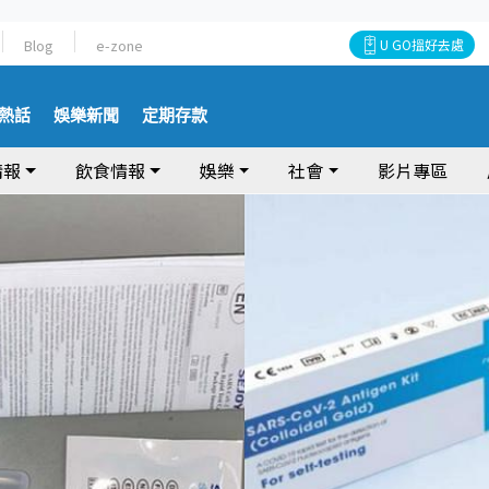
Blog
e-zone
U GO搵好去處
熱話
娛樂新聞
定期存款
情報
飲食情報
娛樂
社會
影片專區