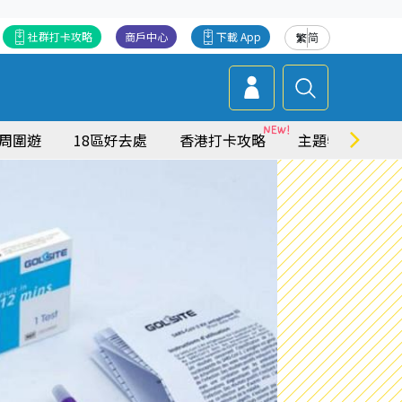
社群打卡攻略
商戶中心
下載 App
繁
简
周圍遊
18區好去處
香港打卡攻略
主題特集