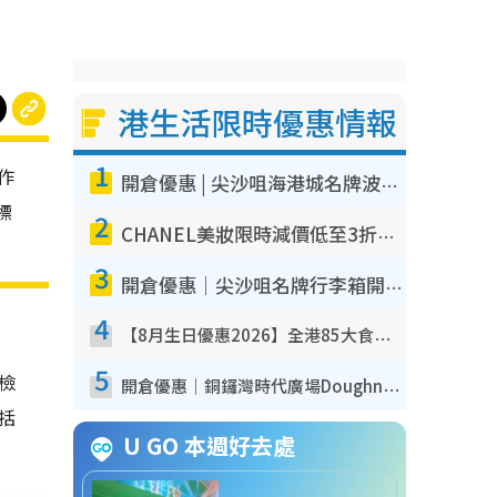
港生活限時優惠情報
1
作
開倉優惠 | 尖沙咀海港城名牌波鞋開倉低至1折！On鞋$899起／Joy&Peace鞋履$98起
標
2
CHANEL美妝限時減價低至3折！人氣粉底/唇膏/精華液低至$275！COCO香水都有平
3
開倉優惠｜尖沙咀名牌行李箱開倉低至4折！一連5日 American Tourister/ace./Hallmark $200起！
4
【8月生日優惠2026】全港85大食買玩著數攻略 自助餐/火鍋放題同行免費＋誠品/DONKI送現金券
5
我檢
開倉優惠｜銅鑼灣時代廣場Doughnut/Campo Marzio開倉低至1折！背囊、書包、手袋劈價$200起
包括
U GO 本週好去處