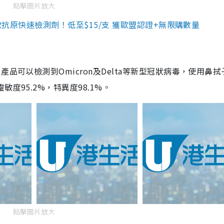
點擊圖片放大
3款抗原快速檢測劑！低至$15/支 獲歐盟認證+無限購數量
品可以檢測到Omicron及Delta等新型冠狀病毒，使用鼻拭
度95.2%，特異度98.1%。
點擊圖片放大