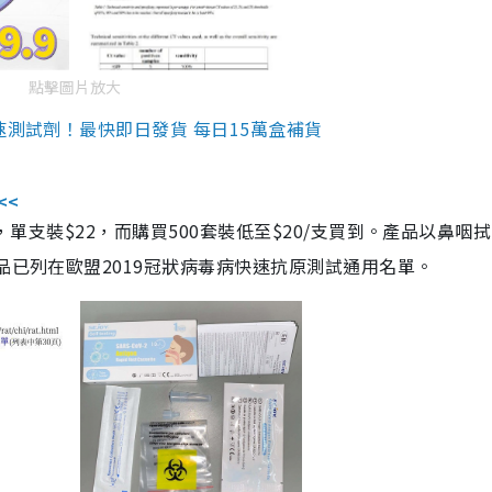
點擊圖片放大
速測試劑！最快即日發貨 每日15萬盒補貨
<<
，單支裝$22，而購買500套裝低至$20/支買到。產品以鼻咽
品已列在歐盟2019冠狀病毒病快速抗原測試通用名單。