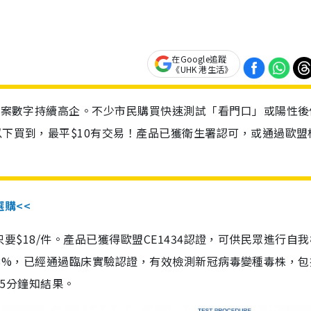
在Google追蹤
《UHK 港生活》
診個案數字持續高企。不少市民購買快速測試「看門口」或陽性後
以下買到，最平$10有交易！產品已獲衛生署認可，或通過歐盟
選購<<
惠價只要$18/件。產品已獲得歐盟CE1434認證，可供民眾進行自
性99.8%，已經通過臨床實驗認證，有效檢測新冠病毒變種毒株，
，15分鐘知結果。