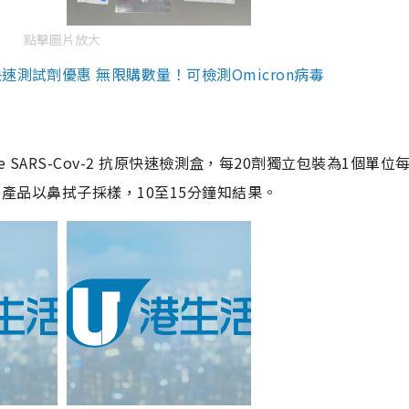
點擊圖片放大
測試劑優惠 無限購數量！可檢測Omicron病毒
are SARS-Cov-2 抗原快速檢測盒，每20劑獨立包裝為1個單位
5。產品以鼻拭子採樣，10至15分鐘知結果。