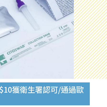
$10獲衛生署認可/通過歐