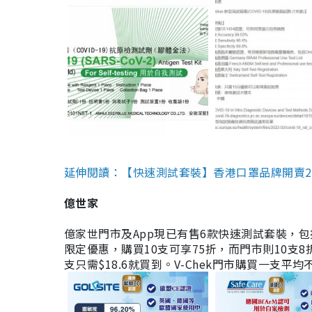
延伸閱讀：【快速測試套裝】香港口罩品牌開賣2款快速
億世家
億家世門市及App現已有售6款快速測試套裝，包括香港公司
限定優惠，購買10支可享75折，而門市則10支8折。現
支只需$18.6就買到。V-Chek門市購買一支平