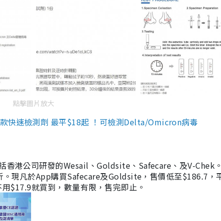
點擊圖片放大
檢測劑 最平$18起 ！可檢測Delta/Omicron病毒
研發的Wesail、Goldsite、Safecare、及V-Chek。
凡於App購買Safecare及Goldsite，售價低至$186.7
均不用$17.9就買到，數量有限，售完即止。