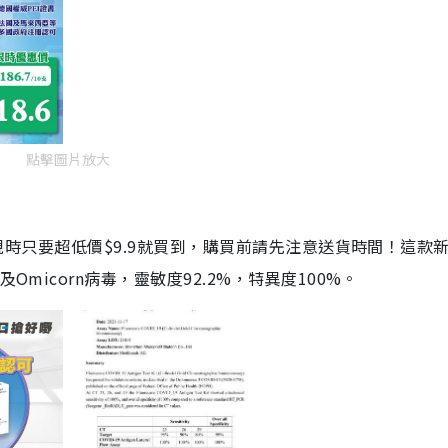
點擊圖片放大
劑，現時只要超低價$9.9就買到，購買前請先注意送貨時間！這款
Omicorn病毒，靈敏度92.2%，特異度100%。