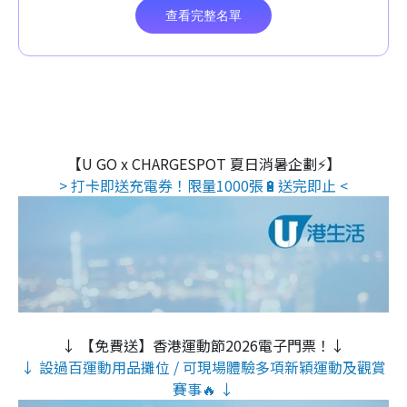
【U GO x CHARGESPOT 夏日消暑企劃⚡】
> 打卡即送充電券！限量1000張🔋送完即止 <
↓ 【免費送】香港運動節2026電子門票！↓
↓ 設過百運動用品攤位 / 可現場體驗多項新穎運動及觀賞
賽事🔥 ↓