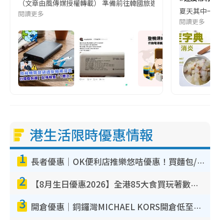
（文章由風傳媒授權轉載） 準備前往韓國旅遊的民眾，近期要特別留
夏天其中一種時
閱讀更多
閱讀更多
港生活限時優惠情報
1
長者優惠｜OK便利店推樂悠咭優惠！買麵包/牛奶/保健品拍卡即減
2
【8月生日優惠2026】全港85大食買玩著數攻略 自助餐/火鍋放題同行免費＋誠品/DONKI送現金券
3
開倉優惠｜銅鑼灣MICHAEL KORS開倉低至17折！直擊$500起買手袋/銀包/鞋款 必買經典Jet Set系列