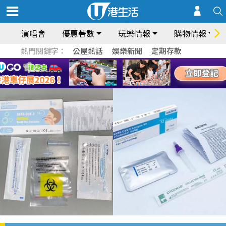
演唱會
優惠著數
玩樂情報
購物情報
熱門關鍵字：
公屋熱話
娛樂新聞
定期存款