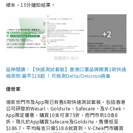
樣本，15分鐘知結果。
+2
點擊圖片放大
延伸閱讀：【快速測試套裝】香港口罩品牌開賣2款快速
檢測劑 最平$18起 ！可檢測Delta/Omicron病毒
億世家
億家世門市及App現已有售6款快速測試套裝，包括香港
公司研發的Wesail、Goldsite、Safecare、及V-Chek。
App限定優惠，購買10支可享75折，而門市則10支8
折。現凡於App購買Safecare及Goldsite，售價低至
$186.7，平均每支只需$18.6就買到。V-Chek門市購買