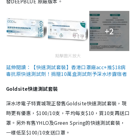
發DEEPBLUE 原廠版本。
+2
點擊圖片放大
延伸閱讀：【快速測試套裝】香港口罩廠acc+推$18病
毒抗原快速測試劑！捐贈10萬盒測試劑予深水埗露宿者
Goldsite快速測試套裝
深水埗電子特賣城現正發售Goldsite快速測試套裝，現
時更有優惠，$100/10支，平均每支$10，買10支再送口
罩。另外有售YHLO及Green Spring的快速測試套裝，
一樣低至$100/10支送口罩。