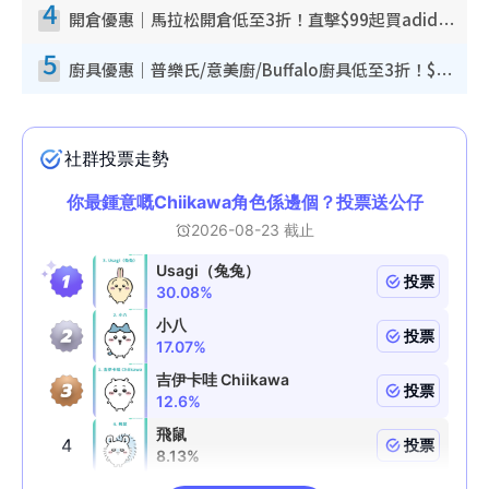
4
開倉優惠｜馬拉松開倉低至3折！直擊$99起買adidas／New Balance／Puma鞋款 STANLEY保溫杯劈價至$119起
5
廚具優惠｜普樂氏/意美廚/Buffalo廚具低至3折！$89起買煎鍋／炒鑊／個人鍋 同場小家電激減至$99起