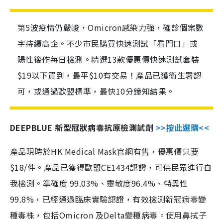
第5波疫情仍嚴峻，Omicron感染力強，確診個案數
字持續高企。不少市民購買快速測試「看門口」或
陽性後作每日檢測。精選13款優惠價快速測試套裝
$19以下買到，最平$10有交易！產品已獲衛生署認
可，或通過歐盟標準，最快10分鐘知結果。
DEEPBLUE 新型冠狀病毒抗原檢測試劑
>>按此選購<<
產品現時於HK Medical Mask官網有售，優惠價只要
$18/件。產品已獲得歐盟CE1434認證，可供民眾進行自
我檢測。準確度 99.03%、靈敏度96.4%、特異性
99.8%，已經通過臨床實驗認證，有效檢測新冠病毒變
種毒株，包括Omicron 及Delta變種病毒。使用鼻拭子