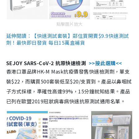
點擊圖片放大
延伸閱讀：【快速測試套裝】鄰住買開賣$9.9快速測試
劑！最快即日發貨 每日15萬盒補貨
SEJOY SARS-CoV-2 抗原快速檢測
>>按此選購<<
香港口罩品牌HK-M Mask抗疫價發售快速檢測劑，單支
裝$22，而購買500套裝低至$20/支買到。產品以鼻咽拭
子方式採樣，準確性高達99%，15分鐘就知結果。產品
已列在歐盟2019冠狀病毒病快速抗原測試通用名單。