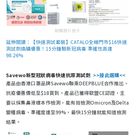
點擊圖片放大
延伸閱讀：【快速測試套裝】CATALO全線門市$16快速
測試劑換購優惠！15分鐘驗新冠病毒 準確性高達
98.26%
Savewo新型冠狀病毒快速抗原測試劑
>>按此選購<<
產品由香港口罩品牌Savewo聯乘DEEPBLUE合作推出，
抗疫優惠價低至$18買到。產品已獲得歐盟CE認證，主
要以採集鼻液樣本作檢測，能有效檢測Omicron及Delta
變種病毒，準確度達至99%，最快15分鐘就能知道檢測
結果。