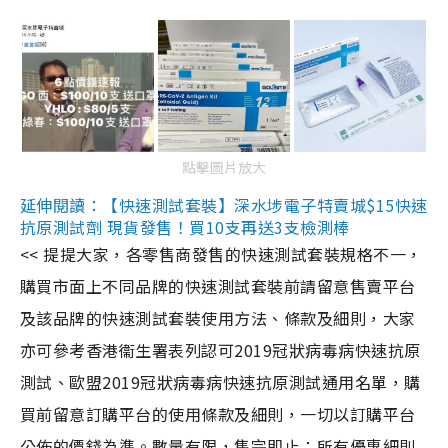
點擊圖片放大
延伸閱讀：【快速測試套裝】深水埗電子特賣城$15快速
抗原測試劑 現貨發售！買10支再送3支檢測棒
<< 提提大家，各零售商發售的快速測試套裝規格不一，
購買市面上不同品牌的快速測試套裝前請留意售賣平台
及該品牌的快速測試套裝使用方法、條款及細則，大家
亦可參考香港衞生署表列認可2019冠狀病毒病快速抗原
測試、歐盟2019冠狀病毒病快速抗原測試通用名單，購
買前留意訂購平台的使用條款及細則，一切以訂購平台
公佈的價錢為準。數量有限，售完即止；所有優惠細則