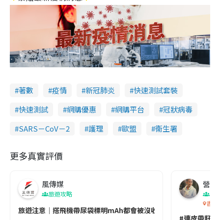
著數
疫情
新冠肺炎
快速測試套裝
快速測試
網購優惠
網購平台
冠狀病毒
SARS－CoV－2
護理
歐盟
衞生署
更多真實評價
風傳媒
營養教
旅遊攻略
生
香港
旅遊注意｜搭飛機帶尿袋標明mAh都會被沒收😱出發前切記檢查「1
#連皮帶籽都