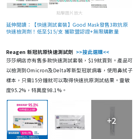
點擊圖片放大
延伸閱讀：【快速測試套裝】Good Mask發售3款抗原
快速檢測劑！低至$15/支 獲歐盟認證+無限購數量
Reagen 新冠抗原快速測試劑
>>按此選購<<
莎莎網店亦有售多款快速測試套裝，$19就買到。產品可
以檢測到Omicron及Delta等新型冠狀病毒，使用鼻拭子
樣本，只需15分鐘就可以取得快速抗原測試結果。靈敏
度95.2%，特異度98.1%。
+2