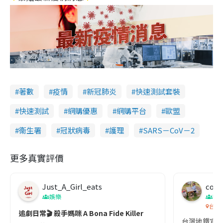
著數
疫情
新冠肺炎
快速測試套裝
快速測試
網購優惠
網購平台
歐盟
衞生署
冠狀病毒
護理
SARS－CoV－2
更多真實評價
Just_A_Girl_eats
co c
娛樂
吹
台灣
追劇日常🎬 殺手媽咪 A Bona Fide Killer
台灣地鐵宣