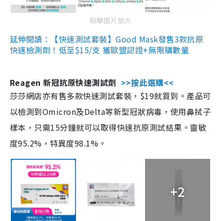
點擊圖片放大
延伸閱讀：【快速測試套裝】Good Mask發售3款抗原
快速檢測劑！低至$15/支 獲歐盟認證+無限購數量
Reagen 新冠抗原快速測試劑
>>按此選購<<
莎莎網店亦有售多款快速測試套裝，$19就買到。產品可
以檢測到Omicron及Delta等新型冠狀病毒，使用鼻拭子
樣本，只需15分鐘就可以取得快速抗原測試結果。靈敏
度95.2%，特異度98.1%。
+2