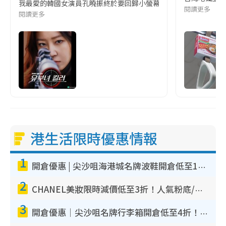
我最愛的韓國女演員孔曉振終於要回歸小螢幕啦!這次的劇本改編自同名
閱讀更多
閱讀更多
港生活限時優惠情報
1
開倉優惠 | 尖沙咀海港城名牌波鞋開倉低至1折！On鞋$899起／Joy&Peace鞋履$98起
2
CHANEL美妝限時減價低至3折！人氣粉底/唇膏/精華液低至$275！COCO香水都有平
3
開倉優惠｜尖沙咀名牌行李箱開倉低至4折！一連5日 American Tourister/ace./Hallmark $200起！