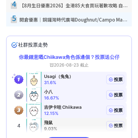
4
【8月生日優惠2026】全港85大食買玩著數攻略 自助餐/火鍋放題同行免費＋誠品/DONKI送現金券
5
開倉優惠｜銅鑼灣時代廣場Doughnut/Campo Marzio開倉低至1折！背囊、書包、手袋劈價$200起