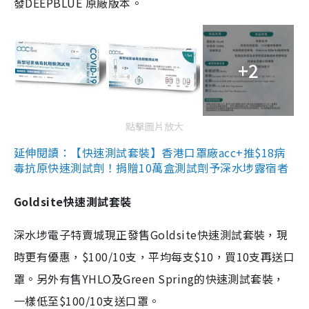
發DEEPBLUE 原廠版本。
+2
點擊圖片放大
延伸閱讀：【快速測試套裝】香港口罩廠acc+推$18病
毒抗原快速測試劑！捐贈10萬盒測試劑予深水埗露宿者
Goldsite快速測試套裝
深水埗電子特賣城現正發售Goldsite快速測試套裝，現
時更有優惠，$100/10支，平均每支$10，買10支再送口
罩。另外有售YHLO及Green Spring的快速測試套裝，
一樣低至$100/10支送口罩。