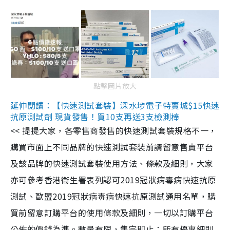
點擊圖片放大
延伸閱讀：【快速測試套裝】深水埗電子特賣城$15快速
抗原測試劑 現貨發售！買10支再送3支檢測棒
<< 提提大家，各零售商發售的快速測試套裝規格不一，
購買市面上不同品牌的快速測試套裝前請留意售賣平台
及該品牌的快速測試套裝使用方法、條款及細則，大家
亦可參考香港衞生署表列認可2019冠狀病毒病快速抗原
測試、歐盟2019冠狀病毒病快速抗原測試通用名單，購
買前留意訂購平台的使用條款及細則，一切以訂購平台
公佈的價錢為準。數量有限，售完即止；所有優惠細則