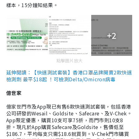
樣本，15分鐘知結果。
+2
點擊圖片放大
延伸閱讀：【快速測試套裝】香港口罩品牌開賣2款快速
檢測劑 最平$18起 ！可檢測Delta/Omicron病毒
億世家
億家世門市及App現已有售6款快速測試套裝，包括香港
公司研發的Wesail、Goldsite、Safecare、及V-Chek。
App限定優惠，購買10支可享75折，而門市則10支8
折。現凡於App購買Safecare及Goldsite，售價低至
$186.7，平均每支只需$18.6就買到。V-Chek門市購買