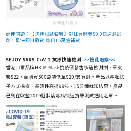
點擊圖片放大
延伸閱讀：【快速測試套裝】鄰住買開賣$9.9快速測試
劑！最快即日發貨 每日15萬盒補貨
SEJOY SARS-CoV-2 抗原快速檢測
>>按此選購<<
香港口罩品牌HK-M Mask抗疫價發售快速檢測劑，單支
裝$22，而購買500套裝低至$20/支買到。產品以鼻咽拭
子方式採樣，準確性高達99%，15分鐘就知結果。產品
已列在歐盟2019冠狀病毒病快速抗原測試通用名單。