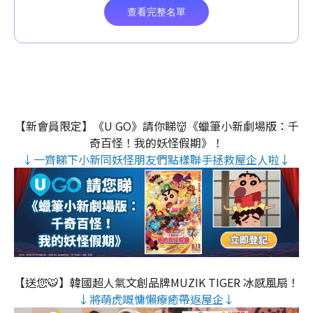
【新會員限定】《U GO》請你睇👹《蠟筆小新劇場版：千
奇百怪！我的妖怪假期》！
↓一齊睇下小新同妖怪朋友們點樣聯手拯救屋企人啦↓
【送您🐯】韓國超人氣文創品牌MUZIK TIGER 冰感風扇！
↓將萌虎嘅慵懶療癒帶返屋企↓