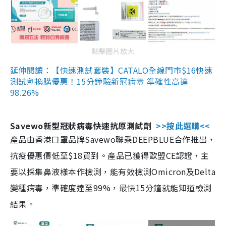
點擊圖片放大
延伸閱讀：【快速測試套裝】CATALO全線門市$16快速
測試劑換購優惠！15分鐘驗新冠病毒 準確性高達
98.26%
Savewo新型冠狀病毒快速抗原測試劑
>>按此選購<<
產品由香港口罩品牌Savewo聯乘DEEPBLUE合作推出，
抗疫優惠價低至$18買到。產品已獲得歐盟CE認證，主
要以採集鼻液樣本作檢測，能有效檢測Omicron及Delta
變種病毒，準確度達至99%，最快15分鐘就能知道檢測
結果。