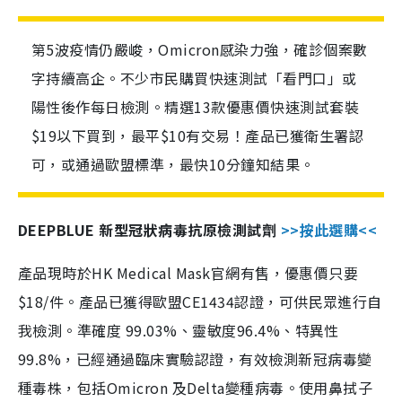
第5波疫情仍嚴峻，Omicron感染力強，確診個案數
字持續高企。不少市民購買快速測試「看門口」或
陽性後作每日檢測。精選13款優惠價快速測試套裝
$19以下買到，最平$10有交易！產品已獲衛生署認
可，或通過歐盟標準，最快10分鐘知結果。
DEEPBLUE 新型冠狀病毒抗原檢測試劑
>>按此選購<<
產品現時於HK Medical Mask官網有售，優惠價只要
$18/件。產品已獲得歐盟CE1434認證，可供民眾進行自
我檢測。準確度 99.03%、靈敏度96.4%、特異性
99.8%，已經通過臨床實驗認證，有效檢測新冠病毒變
種毒株，包括Omicron 及Delta變種病毒。使用鼻拭子