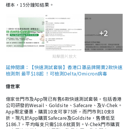
樣本，15分鐘知結果。
+2
點擊圖片放大
延伸閱讀：【快速測試套裝】香港口罩品牌開賣2款快速
檢測劑 最平$18起 ！可檢測Delta/Omicron病毒
億世家
億家世門市及App現已有售6款快速測試套裝，包括香港
公司研發的Wesail、Goldsite、Safecare、及V-Chek。
App限定優惠，購買10支可享75折，而門市則10支8
折。現凡於App購買Safecare及Goldsite，售價低至
$186.7，平均每支只需$18.6就買到。V-Chek門市購買