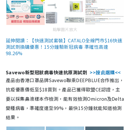
點擊圖片放大
延伸閱讀：【快速測試套裝】CATALO全線門市$16快速
測試劑換購優惠！15分鐘驗新冠病毒 準確性高達
98.26%
Savewo新型冠狀病毒快速抗原測試劑
>>按此選購<<
產品由香港口罩品牌Savewo聯乘DEEPBLUE合作推出，
抗疫優惠價低至$18買到。產品已獲得歐盟CE認證，主
要以採集鼻液樣本作檢測，能有效檢測Omicron及Delta
變種病毒，準確度達至99%，最快15分鐘就能知道檢測
結果。