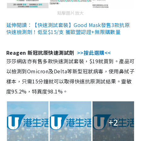
點擊圖片放大
延伸閱讀：【快速測試套裝】Good Mask發售3款抗原
快速檢測劑！低至$15/支 獲歐盟認證+無限購數量
Reagen 新冠抗原快速測試劑
>>按此選購<<
莎莎網店亦有售多款快速測試套裝，$19就買到。產品可
以檢測到Omicron及Delta等新型冠狀病毒，使用鼻拭子
樣本，只需15分鐘就可以取得快速抗原測試結果。靈敏
度95.2%，特異度98.1%。
+2