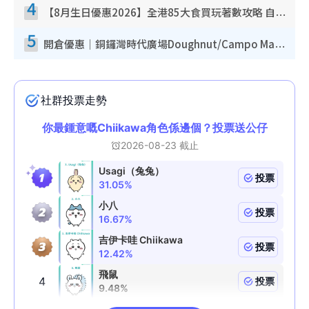
4
【8月生日優惠2026】全港85大食買玩著數攻略 自助餐/火鍋放題同行免費＋誠品/DONKI送現金券
5
開倉優惠｜銅鑼灣時代廣場Doughnut/Campo Marzio開倉低至1折！背囊、書包、手袋劈價$200起