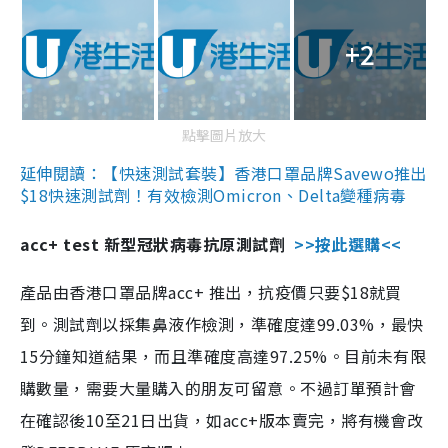
+2
點擊圖片放大
延伸閱讀：【快速測試套裝】香港口罩品牌Savewo推出
$18快速測試劑！有效檢測Omicron、Delta變種病毒
acc+ test 新型冠狀病毒抗原測試劑
>>按此選購<<
產品由香港口罩品牌acc+ 推出，抗疫價只要$18就買
到。測試劑以採集鼻液作檢測，準確度達99.03%，最快
15分鐘知道結果，而且準確度高達97.25%。目前未有限
購數量，需要大量購入的朋友可留意。不過訂單預計會
在確認後10至21日出貨，如acc+版本賣完，將有機會改