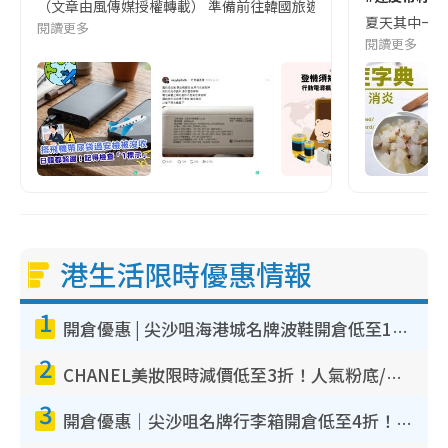
（文章由風傳媒授權轉載） 準備前往韓國旅遊的民眾，近期要特別留
夏天其中一種時
閱讀更多
閱讀更多
港生活限時優惠情報
1
開倉優惠 | 尖沙咀海港城名牌波鞋開倉低至1折！On鞋$899起／Joy&Peace鞋履$98起
2
CHANEL美妝限時減價低至3折！人氣粉底/唇膏/精華液低至$275！COCO香水都有平
3
開倉優惠｜尖沙咀名牌行李箱開倉低至4折！一連5日 American Tourister/ace./Hallmark $200起！