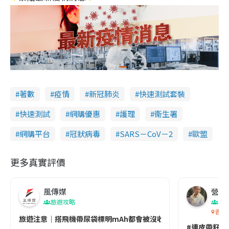
著數
疫情
新冠肺炎
快速測試套裝
快速測試
網購優惠
護理
衞生署
網購平台
冠狀病毒
SARS－CoV－2
歐盟
更多真實評價
風傳媒
營養教
旅遊攻略
生
香港
旅遊注意｜搭飛機帶尿袋標明mAh都會被沒收😱出發前切記檢查「1
#連皮帶籽都