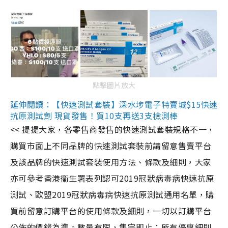
點擊圖片放大
延伸閱讀：【快速測試套裝】深水埗電子特賣城$15快速
抗原測試劑 現貨發售！買10支再送3支檢測棒
<< 提提大家，各零售商發售的快速測試套裝規格不一，
購買市面上不同品牌的快速測試套裝前請留意售賣平台
及該品牌的快速測試套裝使用方法、條款及細則，大家
亦可參考香港衞生署表列認可2019冠狀病毒病快速抗原
測試、歐盟2019冠狀病毒病快速抗原測試通用名單，購
買前留意訂購平台的使用條款及細則，一切以訂購平台
公佈的價錢為準。數量有限，售完即止；所有優惠細則