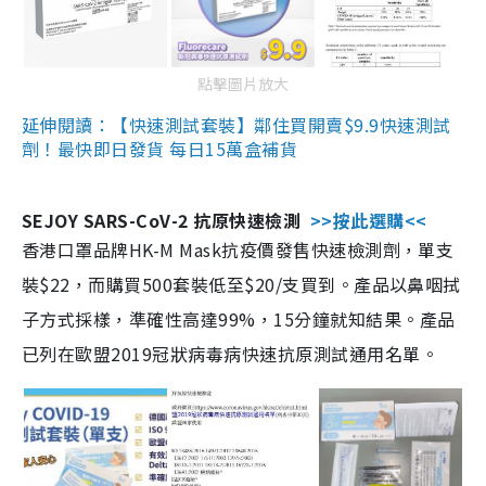
點擊圖片放大
延伸閱讀：【快速測試套裝】鄰住買開賣$9.9快速測試
劑！最快即日發貨 每日15萬盒補貨
SEJOY SARS-CoV-2 抗原快速檢測
>>按此選購<<
香港口罩品牌HK-M Mask抗疫價發售快速檢測劑，單支
裝$22，而購買500套裝低至$20/支買到。產品以鼻咽拭
子方式採樣，準確性高達99%，15分鐘就知結果。產品
已列在歐盟2019冠狀病毒病快速抗原測試通用名單。