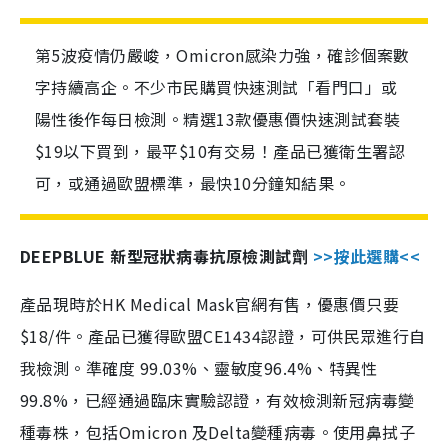
第5波疫情仍嚴峻，Omicron感染力強，確診個案數
字持續高企。不少市民購買快速測試「看門口」或
陽性後作每日檢測。精選13款優惠價快速測試套裝
$19以下買到，最平$10有交易！產品已獲衛生署認
可，或通過歐盟標準，最快10分鐘知結果。
DEEPBLUE 新型冠狀病毒抗原檢測試劑
>>按此選購<<
產品現時於HK Medical Mask官網有售，優惠價只要
$18/件。產品已獲得歐盟CE1434認證，可供民眾進行自
我檢測。準確度 99.03%、靈敏度96.4%、特異性
99.8%，已經通過臨床實驗認證，有效檢測新冠病毒變
種毒株，包括Omicron 及Delta變種病毒。使用鼻拭子