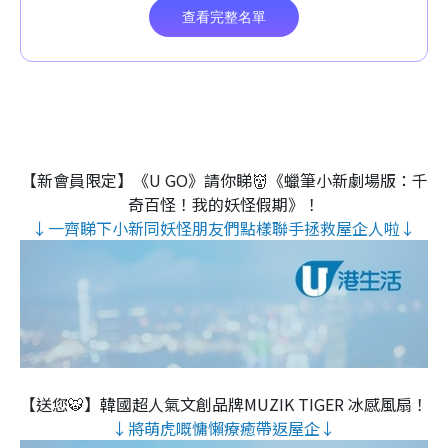
【新會員限定】《U GO》請你睇👹《蠟筆小新劇場版：千
奇百怪！我的妖怪假期》！
↓一齊睇下小新同妖怪朋友們點樣聯手拯救屋企人啦↓
【送您🐯】韓國超人氣文創品牌MUZIK TIGER 冰感風扇！
↓將萌虎嘅慵懶療癒帶返屋企↓