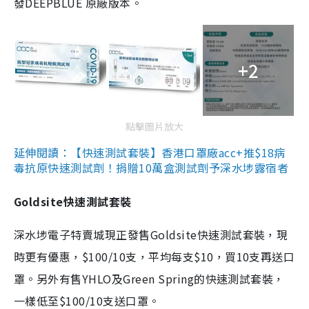
發DEEPBLUE 原廠版本。
+2
點擊圖片放大
延伸閱讀：【快速測試套裝】香港口罩廠acc+推$18病
毒抗原快速測試劑！捐贈10萬盒測試劑予深水埗露宿者
Goldsite快速測試套裝
深水埗電子特賣城現正發售Goldsite快速測試套裝，現
時更有優惠，$100/10支，平均每支$10，買10支再送口
罩。另外有售YHLO及Green Spring的快速測試套裝，
一樣低至$100/10支送口罩。