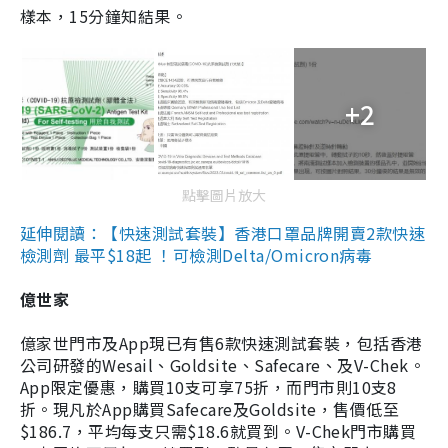
樣本，15分鐘知結果。
+2
點擊圖片放大
延伸閱讀：【快速測試套裝】香港口罩品牌開賣2款快速
檢測劑 最平$18起 ！可檢測Delta/Omicron病毒
億世家
億家世門市及App現已有售6款快速測試套裝，包括香港
公司研發的Wesail、Goldsite、Safecare、及V-Chek。
App限定優惠，購買10支可享75折，而門市則10支8
折。現凡於App購買Safecare及Goldsite，售價低至
$186.7，平均每支只需$18.6就買到。V-Chek門市購買