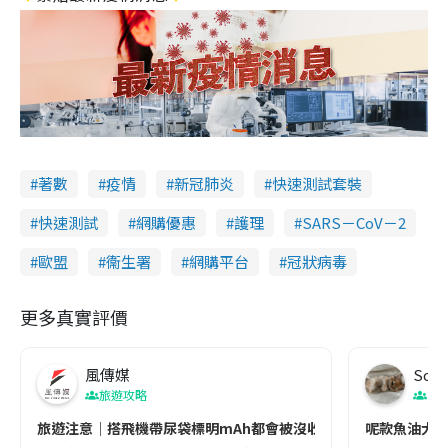
著數
疫情
新冠肺炎
快速測試套裝
快速測試
網購優惠
護理
SARS－CoV－2
歐盟
衞生署
網購平台
冠狀病毒
更多真實評價
風傳媒
Soul
旅遊攻略
生
旅遊注意｜搭飛機帶尿袋標明mAh都會被沒收😱出發前切記檢查「1
呢款魚油大家