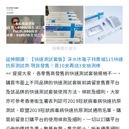
點擊圖片放大
延伸閱讀：【快速測試套裝】深水埗電子特賣城$15快速
抗原測試劑 現貨發售！買10支再送3支檢測棒
<< 提提大家，各零售商發售的快速測試套裝規格不一，
購買市面上不同品牌的快速測試套裝前請留意售賣平台
及該品牌的快速測試套裝使用方法、條款及細則，大家
亦可參考香港衞生署表列認可2019冠狀病毒病快速抗原
測試、歐盟2019冠狀病毒病快速抗原測試通用名單，購
買前留意訂購平台的使用條款及細則，一切以訂購平台
公佈的價錢為準。數量有限，售完即止；所有優惠細則