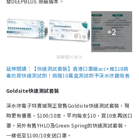
發DEEPBLUE 原廠版本。
+2
點擊圖片放大
延伸閱讀：【快速測試套裝】香港口罩廠acc+推$18病
毒抗原快速測試劑！捐贈10萬盒測試劑予深水埗露宿者
Goldsite快速測試套裝
深水埗電子特賣城現正發售Goldsite快速測試套裝，現
時更有優惠，$100/10支，平均每支$10，買10支再送口
罩。另外有售YHLO及Green Spring的快速測試套裝，
一樣低至$100/10支送口罩。