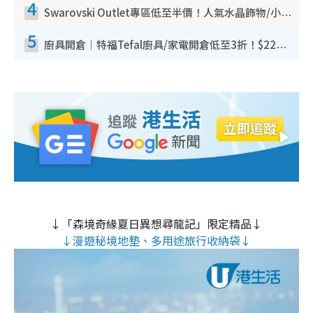
4
Swarovski Outlet專區低至半價！人氣水晶飾物/小擺設$138起！迪士尼款/水晶高跟鞋都有平
5
廚具開倉｜特福Tefal廚具/家電開倉低至3折！$220起買平底鍋/炒鑊/湯煲！電飯煲/吸塵機/燙斗$418起
↓「森境奇緣夏日異想尋龍記」限定精品↓
↓漫遊秘境地墊、多用途旅行收納袋↓