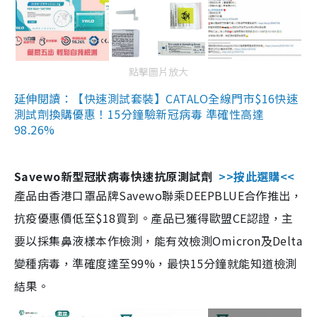
點擊圖片放大
延伸閱讀：【快速測試套裝】CATALO全線門市$16快速
測試劑換購優惠！15分鐘驗新冠病毒 準確性高達
98.26%
Savewo新型冠狀病毒快速抗原測試劑
>>按此選購<<
產品由香港口罩品牌Savewo聯乘DEEPBLUE合作推出，
抗疫優惠價低至$18買到。產品已獲得歐盟CE認證，主
要以採集鼻液樣本作檢測，能有效檢測Omicron及Delta
變種病毒，準確度達至99%，最快15分鐘就能知道檢測
結果。