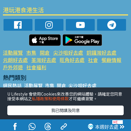
港玩港食港生活
活動展覽
市集
開倉
尖沙咀好去處
銅鑼灣好去處
元朗好去處
荃灣好去處
旺角好去處
社會
餐廳情報
戶外郊遊
社會福利
熱門類別
網民熱話
活動展覽
市集
開倉
尖沙咀好去處
銅鑼灣好去處
元朗好去處
荃灣好去處
旺角好去處
社會
U Lifestyle 會使用Cookies來改善您的網站體驗，請確定您同意
接受本網站之
私隱政策和使用條款
才可繼續瀏覽。
餐廳情報
戶外郊遊
熱門標籤
我已閱讀及同意
#UGO搵好去處
#人氣活動推介
#美食社群熱話
#親子玩樂好去處
#ULifestyle應用程式
#限時搶
本週好去處