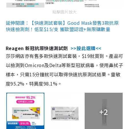
點擊圖片放大
延伸閱讀：【快速測試套裝】Good Mask發售3款抗原
快速檢測劑！低至$15/支 獲歐盟認證+無限購數量
Reagen 新冠抗原快速測試劑
>>按此選購<<
莎莎網店亦有售多款快速測試套裝，$19就買到。產品可
以檢測到Omicron及Delta等新型冠狀病毒，使用鼻拭子
樣本，只需15分鐘就可以取得快速抗原測試結果。靈敏
度95.2%，特異度98.1%。
+2