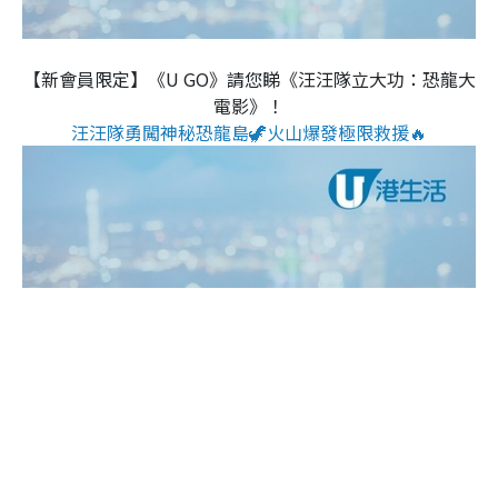
【新會員限定】《U GO》請您睇《汪汪隊立大功：恐龍大
電影》！
汪汪隊勇闖神秘恐龍島🦖火山爆發極限救援🔥