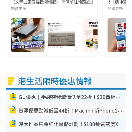
（文章由風傳媒授權轉載） 準備前往韓國旅遊的民眾，近期要特別留
💊 ｢精神返
閱讀更多
閱讀更多
港生活限時優惠情報
1
GU優惠｜手袋突發減價低至22折！$39買經典波士頓包/餃子袋！飾物同步減價$29起！
2
豐澤優惠勁減低至44折！Mac mini/iPhone17Pro大減價！廚房家電$220起
3
港大推賽馬會強化骨骼計劃！$100骨質密度X光檢查 完成免費運動訓練送超市禮券！附參加資格