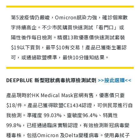
第5波疫情仍嚴峻，Omicron感染力強，確診個案數
字持續高企。不少市民購買快速測試「看門口」或
陽性後作每日檢測。精選13款優惠價快速測試套裝
$19以下買到，最平$10有交易！產品已獲衛生署認
可，或通過歐盟標準，最快10分鐘知結果。
DEEPBLUE 新型冠狀病毒抗原檢測試劑
>>按此選購<<
產品現時於HK Medical Mask官網有售，優惠價只要
$18/件。產品已獲得歐盟CE1434認證，可供民眾進行自
我檢測。準確度 99.03%、靈敏度96.4%、特異性
99.8%，已經通過臨床實驗認證，有效檢測新冠病毒變
種毒株，包括Omicron 及Delta變種病毒。使用鼻拭子