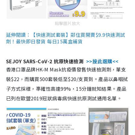
點擊圖片放大
延伸閱讀：【快速測試套裝】鄰住買開賣$9.9快速測試
劑！最快即日發貨 每日15萬盒補貨
SEJOY SARS-CoV-2 抗原快速檢測
>>按此選購<<
香港口罩品牌HK-M Mask抗疫價發售快速檢測劑，單支
裝$22，而購買500套裝低至$20/支買到。產品以鼻咽拭
子方式採樣，準確性高達99%，15分鐘就知結果。產品
已列在歐盟2019冠狀病毒病快速抗原測試通用名單。