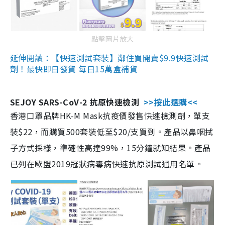
點擊圖片放大
延伸閱讀：【快速測試套裝】鄰住買開賣$9.9快速測試
劑！最快即日發貨 每日15萬盒補貨
SEJOY SARS-CoV-2 抗原快速檢測
>>按此選購<<
香港口罩品牌HK-M Mask抗疫價發售快速檢測劑，單支
裝$22，而購買500套裝低至$20/支買到。產品以鼻咽拭
子方式採樣，準確性高達99%，15分鐘就知結果。產品
已列在歐盟2019冠狀病毒病快速抗原測試通用名單。