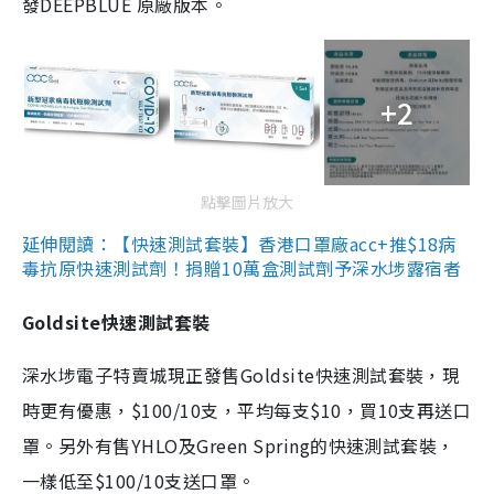
發DEEPBLUE 原廠版本。
+2
點擊圖片放大
延伸閱讀：【快速測試套裝】香港口罩廠acc+推$18病
毒抗原快速測試劑！捐贈10萬盒測試劑予深水埗露宿者
Goldsite快速測試套裝
深水埗電子特賣城現正發售Goldsite快速測試套裝，現
時更有優惠，$100/10支，平均每支$10，買10支再送口
罩。另外有售YHLO及Green Spring的快速測試套裝，
一樣低至$100/10支送口罩。