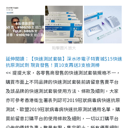
點擊圖片放大
延伸閱讀：【快速測試套裝】深水埗電子特賣城$15快速
抗原測試劑 現貨發售！買10支再送3支檢測棒
<< 提提大家，各零售商發售的快速測試套裝規格不一，
購買市面上不同品牌的快速測試套裝前請留意售賣平台
及該品牌的快速測試套裝使用方法、條款及細則，大家
亦可參考香港衞生署表列認可2019冠狀病毒病快速抗原
測試、歐盟2019冠狀病毒病快速抗原測試通用名單，購
買前留意訂購平台的使用條款及細則，一切以訂購平台
公佈的價錢為準。數量有限，售完即止；所有優惠細則