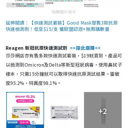
點擊圖片放大
延伸閱讀：【快速測試套裝】Good Mask發售3款抗原
快速檢測劑！低至$15/支 獲歐盟認證+無限購數量
Reagen 新冠抗原快速測試劑
>>按此選購<<
莎莎網店亦有售多款快速測試套裝，$19就買到。產品可
以檢測到Omicron及Delta等新型冠狀病毒，使用鼻拭子
樣本，只需15分鐘就可以取得快速抗原測試結果。靈敏
度95.2%，特異度98.1%。
+2