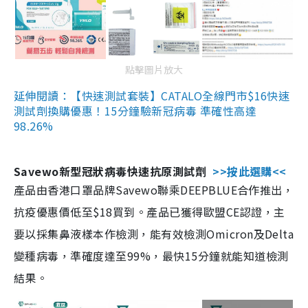
點擊圖片放大
延伸閱讀：【快速測試套裝】CATALO全線門市$16快速
測試劑換購優惠！15分鐘驗新冠病毒 準確性高達
98.26%
Savewo新型冠狀病毒快速抗原測試劑
>>按此選購<<
產品由香港口罩品牌Savewo聯乘DEEPBLUE合作推出，
抗疫優惠價低至$18買到。產品已獲得歐盟CE認證，主
要以採集鼻液樣本作檢測，能有效檢測Omicron及Delta
變種病毒，準確度達至99%，最快15分鐘就能知道檢測
結果。