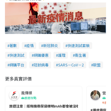
著數
疫情
新冠肺炎
快速測試套裝
快速測試
網購優惠
護理
衞生署
網購平台
冠狀病毒
SARS－CoV－2
歐盟
更多真實評價
風傳媒
營養教
旅遊攻略
生
香港
旅遊注意｜搭飛機帶尿袋標明mAh都會被沒收😱出發前切記檢查「1
#連皮帶籽都