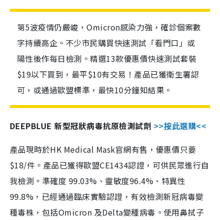
第5波疫情仍嚴峻，Omicron感染力強，確診個案數
字持續高企。不少市民購買快速測試「看門口」或
陽性後作每日檢測。精選13款優惠價快速測試套裝
$19以下買到，最平$10有交易！產品已獲衛生署認
可，或通過歐盟標準，最快10分鐘知結果。
DEEPBLUE 新型冠狀病毒抗原檢測試劑
>>按此選購<<
產品現時於HK Medical Mask官網有售，優惠價只要
$18/件。產品已獲得歐盟CE1434認證，可供民眾進行自
我檢測。準確度 99.03%、靈敏度96.4%、特異性
99.8%，已經通過臨床實驗認證，有效檢測新冠病毒變
種毒株，包括Omicron 及Delta變種病毒。使用鼻拭子