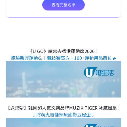
《U GO》請您去香港運動節2026！
體驗新興運動💦＋競技賽事💪＋100+運動用品攤位🔥
【送您🐯】韓國超人氣文創品牌MUZIK TIGER 冰感風扇！
↓將萌虎嘅慵懶療癒帶返屋企↓