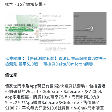
樣本，15分鐘知結果。
+2
點擊圖片放大
延伸閱讀：【快速測試套裝】香港口罩品牌開賣2款快速
檢測劑 最平$18起 ！可檢測Delta/Omicron病毒
億世家
億家世門市及App現已有售6款快速測試套裝，包括香港
公司研發的Wesail、Goldsite、Safecare、及V-Chek。
App限定優惠，購買10支可享75折，而門市則10支8
折。現凡於App購買Safecare及Goldsite，售價低至
$186.7，平均每支只需$18.6就買到。V-Chek門市購買