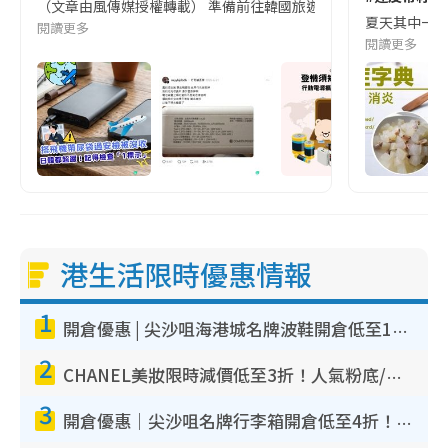
（文章由風傳媒授權轉載） 準備前往韓國旅遊的民眾，近期要特別留
夏天其中一種時
閱讀更多
閱讀更多
港生活限時優惠情報
1
開倉優惠 | 尖沙咀海港城名牌波鞋開倉低至1折！On鞋$899起／Joy&Peace鞋履$98起
2
CHANEL美妝限時減價低至3折！人氣粉底/唇膏/精華液低至$275！COCO香水都有平
3
開倉優惠｜尖沙咀名牌行李箱開倉低至4折！一連5日 American Tourister/ace./Hallmark $200起！