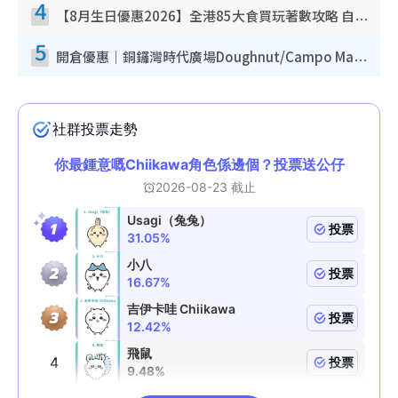
4
【8月生日優惠2026】全港85大食買玩著數攻略 自助餐/火鍋放題同行免費＋誠品/DONKI送現金券
5
開倉優惠｜銅鑼灣時代廣場Doughnut/Campo Marzio開倉低至1折！背囊、書包、手袋劈價$200起