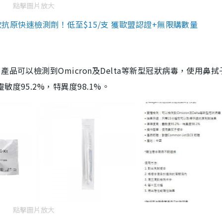
點擊圖片放大
3款抗原快速檢測劑！低至$15/支 獲歐盟認證+無限購數量
品可以檢測到Omicron及Delta等新型冠狀病毒，使用鼻拭
度95.2%，特異度98.1%。
點擊圖片放大