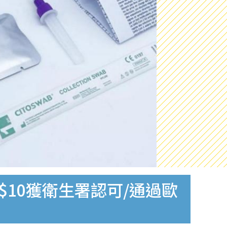
$10獲衛生署認可/通過歐