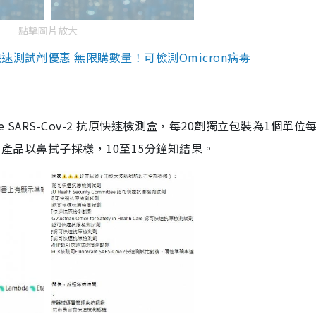
點擊圖片放大
測試劑優惠 無限購數量！可檢測Omicron病毒
are SARS-Cov-2 抗原快速檢測盒，每20劑獨立包裝為1個單位
5。產品以鼻拭子採樣，10至15分鐘知結果。