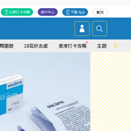
社群打卡攻略
商戶中心
下載 App
繁
简
周圍遊
18區好去處
香港打卡攻略
主題特集