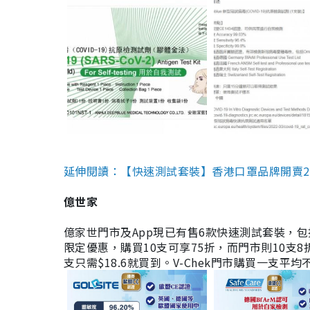
延伸閱讀：【快速測試套裝】香港口罩品牌開賣2款快速
億世家
億家世門市及App現已有售6款快速測試套裝，包括香港公司
限定優惠，購買10支可享75折，而門市則10支8折。現
支只需$18.6就買到。V-Chek門市購買一支平