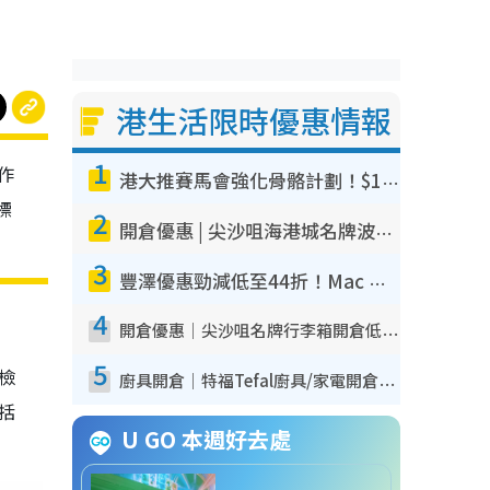
港生活限時優惠情報
1
作
港大推賽馬會強化骨骼計劃！$100骨質密度X光檢查 完成免費運動訓練送超市禮券！附參加資格
標
2
開倉優惠 | 尖沙咀海港城名牌波鞋開倉低至1折！On鞋$899起／Joy&Peace鞋履$98起
3
豐澤優惠勁減低至44折！Mac mini/iPhone17Pro大減價！廚房家電$220起
4
開倉優惠｜尖沙咀名牌行李箱開倉低至4折！一連5日 American Tourister/ace./Hallmark $200起！
5
我檢
廚具開倉｜特福Tefal廚具/家電開倉低至3折！$220起買平底鍋/炒鑊/湯煲！電飯煲/吸塵機/燙斗$418起
包括
U GO 本週好去處