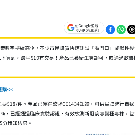
在Google追蹤
《UHK 港生活》
診個案數字持續高企。不少市民購買快速測試「看門口」或陽性後
以下買到，最平$10有交易！產品已獲衛生署認可，或通過歐盟
選購<<
惠價只要$18/件。產品已獲得歐盟CE1434認證，可供民眾進行自
性99.8%，已經通過臨床實驗認證，有效檢測新冠病毒變種毒株，
，15分鐘知結果。