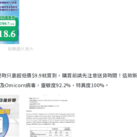
點擊圖片放大
劑，現時只要超低價$9.9就買到，購買前請先注意送貨時間！這款
Omicorn病毒，靈敏度92.2%，特異度100%。