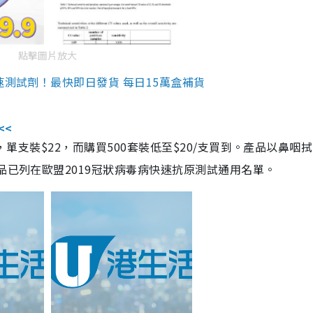
點擊圖片放大
速測試劑！最快即日發貨 每日15萬盒補貨
<<
，單支裝$22，而購買500套裝低至$20/支買到。產品以鼻咽
品已列在歐盟2019冠狀病毒病快速抗原測試通用名單。