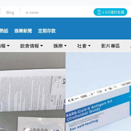
Blog
e-zone
U GO搵好去處
熱話
娛樂新聞
定期存款
情報
飲食情報
娛樂
社會
影片專區