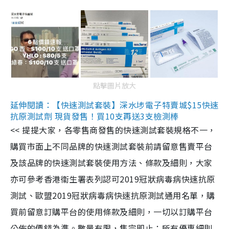
點擊圖片放大
延伸閱讀：【快速測試套裝】深水埗電子特賣城$15快速
抗原測試劑 現貨發售！買10支再送3支檢測棒
<< 提提大家，各零售商發售的快速測試套裝規格不一，
購買市面上不同品牌的快速測試套裝前請留意售賣平台
及該品牌的快速測試套裝使用方法、條款及細則，大家
亦可參考香港衞生署表列認可2019冠狀病毒病快速抗原
測試、歐盟2019冠狀病毒病快速抗原測試通用名單，購
買前留意訂購平台的使用條款及細則，一切以訂購平台
公佈的價錢為準。數量有限，售完即止；所有優惠細則