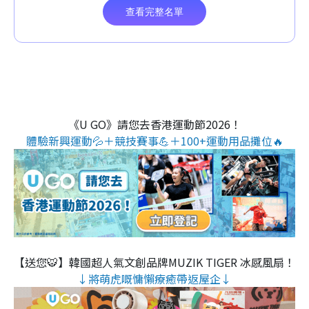
《U GO》請您去香港運動節2026！
體驗新興運動💦＋競技賽事💪＋100+運動用品攤位🔥
【送您🐯】韓國超人氣文創品牌MUZIK TIGER 冰感風扇！
↓將萌虎嘅慵懶療癒帶返屋企↓