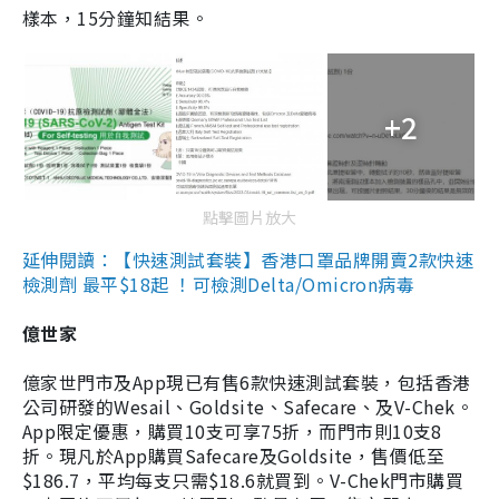
樣本，15分鐘知結果。
+2
點擊圖片放大
延伸閱讀：【快速測試套裝】香港口罩品牌開賣2款快速
檢測劑 最平$18起 ！可檢測Delta/Omicron病毒
億世家
億家世門市及App現已有售6款快速測試套裝，包括香港
公司研發的Wesail、Goldsite、Safecare、及V-Chek。
App限定優惠，購買10支可享75折，而門市則10支8
折。現凡於App購買Safecare及Goldsite，售價低至
$186.7，平均每支只需$18.6就買到。V-Chek門市購買