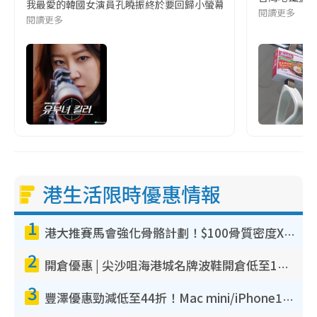
我最愛的韓國女演員孔曉振終於要回歸小螢幕啦!這次的劇本改編自同名
閱讀更多
閱讀更多
港生活限時優惠情報
1
港大推賽馬會強化骨骼計劃！$100骨質密度X光檢查 完成免費運動訓練送超市禮券！附參加資格
2
開倉優惠 | 尖沙咀海港城名牌波鞋開倉低至1折！On鞋$899起／Joy&Peace鞋履$98起
3
豐澤優惠勁減低至44折！Mac mini/iPhone17Pro大減價！廚房家電$220起