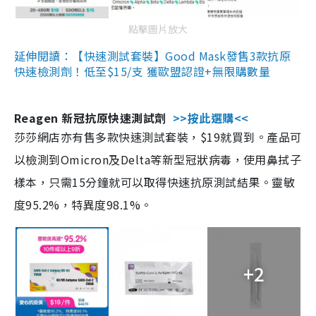
點擊圖片放大
延伸閱讀：【快速測試套裝】Good Mask發售3款抗原
快速檢測劑！低至$15/支 獲歐盟認證+無限購數量
Reagen 新冠抗原快速測試劑
>>按此選購<<
莎莎網店亦有售多款快速測試套裝，$19就買到。產品可
以檢測到Omicron及Delta等新型冠狀病毒，使用鼻拭子
樣本，只需15分鐘就可以取得快速抗原測試結果。靈敏
度95.2%，特異度98.1%。
+2