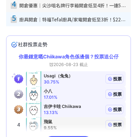
4
開倉優惠｜尖沙咀名牌行李箱開倉低至4折！一連5日 American Tourister/ace./Hallmark $200起！
5
廚具開倉｜特福Tefal廚具/家電開倉低至3折！$220起買平底鍋/炒鑊/湯煲！電飯煲/吸塵機/燙斗$418起