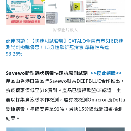
點擊圖片放大
延伸閱讀：【快速測試套裝】CATALO全線門市$16快速
測試劑換購優惠！15分鐘驗新冠病毒 準確性高達
98.26%
Savewo新型冠狀病毒快速抗原測試劑
>>按此選購<<
產品由香港口罩品牌Savewo聯乘DEEPBLUE合作推出，
抗疫優惠價低至$18買到。產品已獲得歐盟CE認證，主
要以採集鼻液樣本作檢測，能有效檢測Omicron及Delta
變種病毒，準確度達至99%，最快15分鐘就能知道檢測
結果。