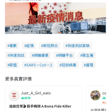
著數
疫情
新冠肺炎
快速測試套裝
快速測試
網購優惠
網購平台
衞生署
歐盟
SARS－CoV－2
冠狀病毒
護理
更多真實評價
Just_A_Girl_eats
co c
娛樂
吹
台灣
追劇日常🎬 殺手媽咪 A Bona Fide Killer
台灣地鐵宣