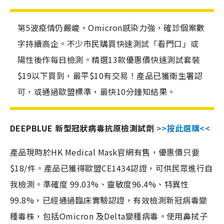
第5波疫情仍嚴峻，Omicron感染力強，確診個案數
字持續高企。不少市民購買快速測試「看門口」或
陽性後作每日檢測。精選13款優惠價快速測試套裝
$19以下買到，最平$10有交易！產品已獲衛生署認
可，或通過歐盟標準，最快10分鐘知結果。
DEEPBLUE 新型冠狀病毒抗原檢測試劑
>>按此選購<<
產品現時於HK Medical Mask官網有售，優惠價只要
$18/件。產品已獲得歐盟CE1434認證，可供民眾進行自
我檢測。準確度 99.03%、靈敏度96.4%、特異性
99.8%，已經通過臨床實驗認證，有效檢測新冠病毒變
種毒株，包括Omicron 及Delta變種病毒。使用鼻拭子