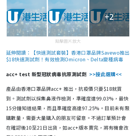
+2
點擊圖片放大
延伸閱讀：【快速測試套裝】香港口罩品牌Savewo推出
$18快速測試劑！有效檢測Omicron、Delta變種病毒
acc+ test 新型冠狀病毒抗原測試劑
>>按此選購<<
產品由香港口罩品牌acc+ 推出，抗疫價只要$18就買
到。測試劑以採集鼻液作檢測，準確度達99.03%，最快
15分鐘知道結果，而且準確度高達97.25%。目前未有限
購數量，需要大量購入的朋友可留意。不過訂單預計會
在確認後10至21日出貨，如acc+版本賣完，將有機會改