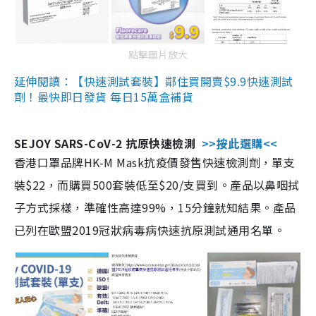
點擊圖片放大
延伸閱讀：【快速測試套裝】鄰住買開賣$9.9快速測試
劑！最快即日發貨 每日15萬盒補貨
SEJOY SARS-CoV-2 抗原快速檢測
>>按此選購<<
香港口罩品牌HK-M Mask抗疫價發售快速檢測劑，單支
裝$22，而購買500套裝低至$20/支買到。產品以鼻咽拭
子方式採樣，準確性高達99%，15分鐘就知結果。產品
已列在歐盟2019冠狀病毒病快速抗原測試通用名單。