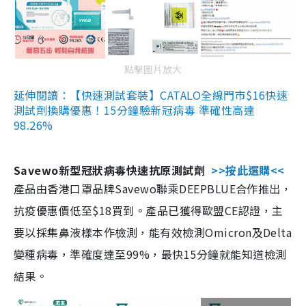
點擊圖片放大
延伸閱讀：【快速測試套裝】CATALO全線門市$16快速
測試劑換購優惠！15分鐘驗新冠病毒 準確性高達
98.26%
Savewo新型冠狀病毒快速抗原測試劑
>>按此選購<<
產品由香港口罩品牌Savewo聯乘DEEPBLUE合作推出，
抗疫優惠價低至$18買到。產品已獲得歐盟CE認證，主
要以採集鼻液樣本作檢測，能有效檢測Omicron及Delta
變種病毒，準確度達至99%，最快15分鐘就能知道檢測
結果。