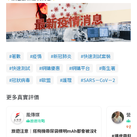
著數
疫情
新冠肺炎
快速測試套裝
快速測試
網購優惠
網購平台
衞生署
冠狀病毒
歐盟
護理
SARS－CoV－2
更多真實評價
風傳媒
營養教
旅遊攻略
生
香港
旅遊注意｜搭飛機帶尿袋標明mAh都會被沒收😱出發前切記檢查「1
#連皮帶籽都