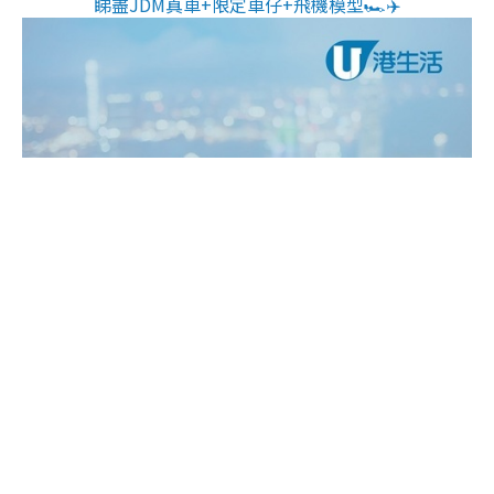
睇盡JDM真車+限定車仔+飛機模型🏎️✈️