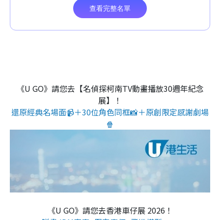
《U GO》請您去【名偵探柯南TV動畫播放30週年紀念
展】！
還原經典名場面📹＋30位角色同框📸＋原創限定感謝劇場
🍿
《U GO》請您去香港車仔展 2026！