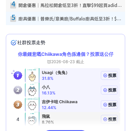
4
開倉優惠｜馬拉松開倉低至3折！直擊$99起買adidas／New Balance／Puma鞋款 STANLEY保溫杯劈價至$119起
5
廚具優惠｜普樂氏/意美廚/Buffalo廚具低至3折！$89起買煎鍋／炒鑊／個人鍋 同場小家電激減至$99起