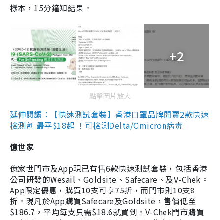
樣本，15分鐘知結果。
+2
點擊圖片放大
延伸閱讀：【快速測試套裝】香港口罩品牌開賣2款快速
檢測劑 最平$18起 ！可檢測Delta/Omicron病毒
億世家
億家世門市及App現已有售6款快速測試套裝，包括香港
公司研發的Wesail、Goldsite、Safecare、及V-Chek。
App限定優惠，購買10支可享75折，而門市則10支8
折。現凡於App購買Safecare及Goldsite，售價低至
$186.7，平均每支只需$18.6就買到。V-Chek門市購買