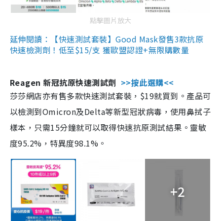
點擊圖片放大
延伸閱讀：【快速測試套裝】Good Mask發售3款抗原
快速檢測劑！低至$15/支 獲歐盟認證+無限購數量
Reagen 新冠抗原快速測試劑
>>按此選購<<
莎莎網店亦有售多款快速測試套裝，$19就買到。產品可
以檢測到Omicron及Delta等新型冠狀病毒，使用鼻拭子
樣本，只需15分鐘就可以取得快速抗原測試結果。靈敏
度95.2%，特異度98.1%。
+2