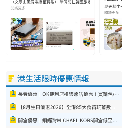
（文章由風傳媒授權轉載） 準備前往韓國旅遊的民眾，近期要特別留
夏天其中一種時
閱讀更多
閱讀更多
港生活限時優惠情報
1
長者優惠｜OK便利店推樂悠咭優惠！買麵包/牛奶/保健品拍卡即減
2
【8月生日優惠2026】全港85大食買玩著數攻略 自助餐/火鍋放題同行免費＋誠品/DONKI送現金券
3
開倉優惠｜銅鑼灣MICHAEL KORS開倉低至17折！直擊$500起買手袋/銀包/鞋款 必買經典Jet Set系列