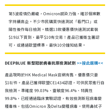
第5波疫情仍嚴峻，Omicron感染力強，確診個案數
字持續高企。不少市民購買快速測試「看門口」或
陽性後作每日檢測。精選13款優惠價快速測試套裝
$19以下買到，最平$10有交易！產品已獲衛生署認
可，或通過歐盟標準，最快10分鐘知結果。
DEEPBLUE 新型冠狀病毒抗原檢測試劑
>>按此選購<<
產品現時於HK Medical Mask官網有售，優惠價只要
$18/件。產品已獲得歐盟CE1434認證，可供民眾進行自
我檢測。準確度 99.03%、靈敏度96.4%、特異性
99.8%，已經通過臨床實驗認證，有效檢測新冠病毒變
種毒株，包括Omicron 及Delta變種病毒。使用鼻拭子