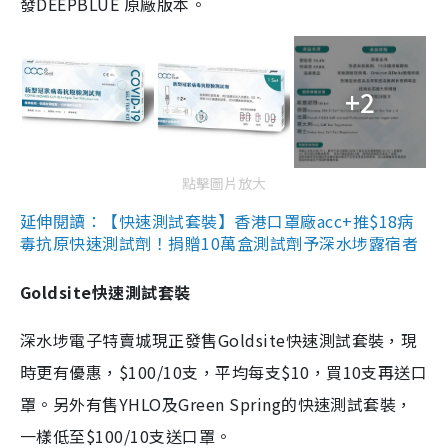
發DEEPBLUE 原廠版本。
+2
點擊圖片放大
延伸閱讀：【快速測試套裝】香港口罩廠acc+推$18病
毒抗原快速測試劑！捐贈10萬盒測試劑予深水埗露宿者
Goldsite快速測試套裝
深水埗電子特賣城現正發售Goldsite快速測試套裝，現
時更有優惠，$100/10支，平均每支$10，買10支再送口
罩。另外有售YHLO及Green Spring的快速測試套裝，
一樣低至$100/10支送口罩。