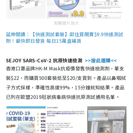
點擊圖片放大
延伸閱讀：【快速測試套裝】鄰住買開賣$9.9快速測試
劑！最快即日發貨 每日15萬盒補貨
SEJOY SARS-CoV-2 抗原快速檢測
>>按此選購<<
香港口罩品牌HK-M Mask抗疫價發售快速檢測劑，單支
裝$22，而購買500套裝低至$20/支買到。產品以鼻咽拭
子方式採樣，準確性高達99%，15分鐘就知結果。產品
已列在歐盟2019冠狀病毒病快速抗原測試通用名單。