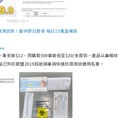
點擊圖片放大
速測試劑！最快即日發貨 每日15萬盒補貨
<<
，單支裝$22，而購買500套裝低至$20/支買到。產品以鼻咽
品已列在歐盟2019冠狀病毒病快速抗原測試通用名單。