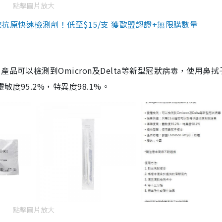
點擊圖片放大
3款抗原快速檢測劑！低至$15/支 獲歐盟認證+無限購數量
品可以檢測到Omicron及Delta等新型冠狀病毒，使用鼻拭
度95.2%，特異度98.1%。
點擊圖片放大