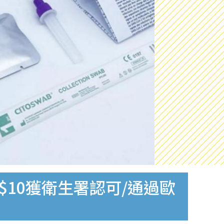
$10獲衛生署認可/通過歐