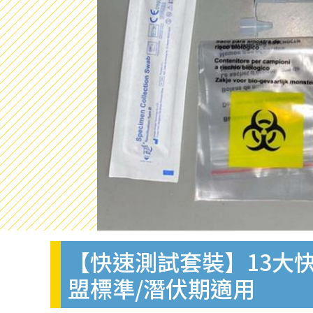
【快速測試套裝】13大快
盟標準/潛伏期適用