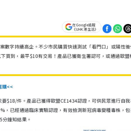
在Google追蹤
《UHK 港生活》
診個案數字持續高企。不少市民購買快速測試「看門口」或陽性後
以下買到，最平$10有交易！產品已獲衛生署認可，或通過歐盟
選購<<
惠價只要$18/件。產品已獲得歐盟CE1434認證，可供民眾進行自
性99.8%，已經通過臨床實驗認證，有效檢測新冠病毒變種毒株，
，15分鐘知結果。