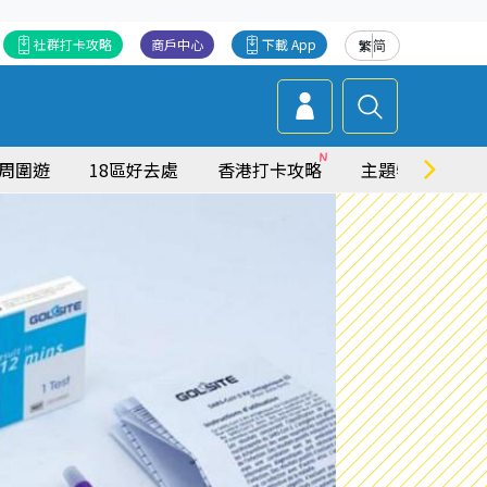
社群打卡攻略
商戶中心
下載 App
繁
简
周圍遊
18區好去處
香港打卡攻略
主題特集