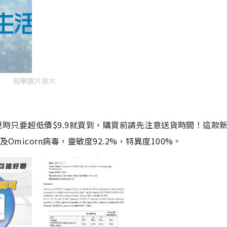
點擊圖片放大
劑，現時只要超低價$9.9就買到，購買前請先注意送貨時間！這款
Omicorn病毒，靈敏度92.2%，特異度100%。