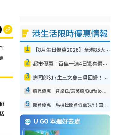
港生活限時優惠情報
1
作
【8月生日優惠2026】全港85大食買玩著數攻略 自助餐/火鍋放題同行免費＋誠品/DONKI送現金券
標
2
超市優惠｜百佳一連4日驚喜價低至64折 精選貨品$6.5起！指定周末分店免費試食+送$20現金券
3
壽司郎$17生三文魚三貫回歸！8月期間限定創業祭 $10白碟優惠／$12大切長鰭大吞拿魚腩
4
廚具優惠｜普樂氏/意美廚/Buffalo廚具低至3折！$89起買煎鍋／炒鑊／個人鍋 同場小家電激減至$99起
5
我檢
開倉優惠｜馬拉松開倉低至3折！直擊$99起買adidas／New Balance／Puma鞋款 STANLEY保溫杯劈價至$119起
包括
U GO 本週好去處