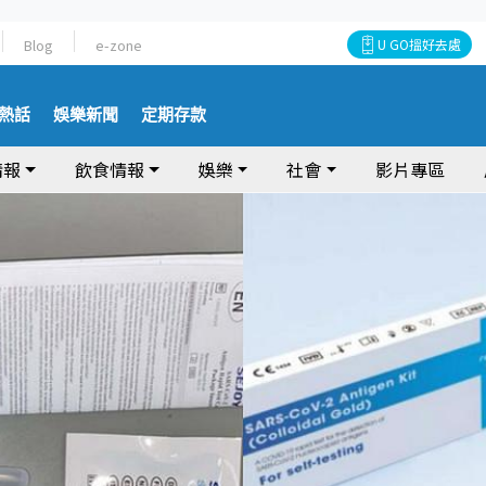
Blog
e-zone
U GO搵好去處
熱話
娛樂新聞
定期存款
情報
飲食情報
娛樂
社會
影片專區