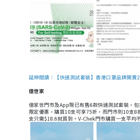
延伸閱讀：【快速測試套裝】香港口罩品牌開賣2款快速
億世家
億家世門市及App現已有售6款快速測試套裝，包括香港公司
限定優惠，購買10支可享75折，而門市則10支8折。現
支只需$18.6就買到。V-Chek門市購買一支平