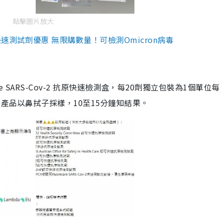
點擊圖片放大
測試劑優惠 無限購數量！可檢測Omicron病毒
are SARS-Cov-2 抗原快速檢測盒，每20劑獨立包裝為1個單位
5。產品以鼻拭子採樣，10至15分鐘知結果。