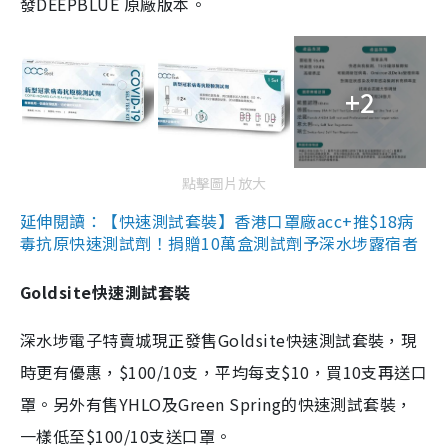
發DEEPBLUE 原廠版本。
+2
點擊圖片放大
延伸閱讀：【快速測試套裝】香港口罩廠acc+推$18病
毒抗原快速測試劑！捐贈10萬盒測試劑予深水埗露宿者
Goldsite快速測試套裝
深水埗電子特賣城現正發售Goldsite快速測試套裝，現
時更有優惠，$100/10支，平均每支$10，買10支再送口
罩。另外有售YHLO及Green Spring的快速測試套裝，
一樣低至$100/10支送口罩。