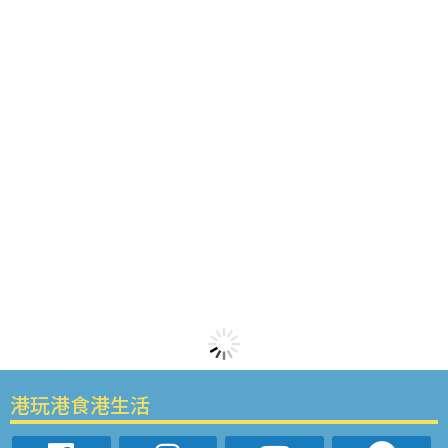
港玩港食港生活