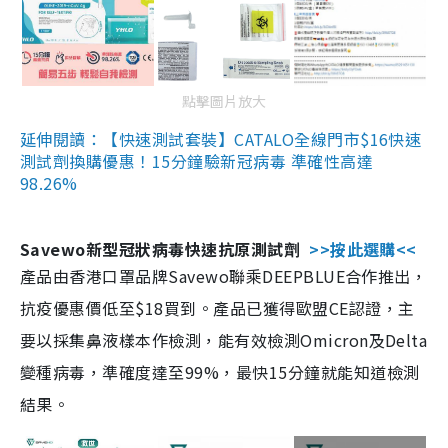
點擊圖片放大
延伸閱讀：【快速測試套裝】CATALO全線門市$16快速
測試劑換購優惠！15分鐘驗新冠病毒 準確性高達
98.26%
Savewo新型冠狀病毒快速抗原測試劑
>>按此選購<<
產品由香港口罩品牌Savewo聯乘DEEPBLUE合作推出，
抗疫優惠價低至$18買到。產品已獲得歐盟CE認證，主
要以採集鼻液樣本作檢測，能有效檢測Omicron及Delta
變種病毒，準確度達至99%，最快15分鐘就能知道檢測
結果。