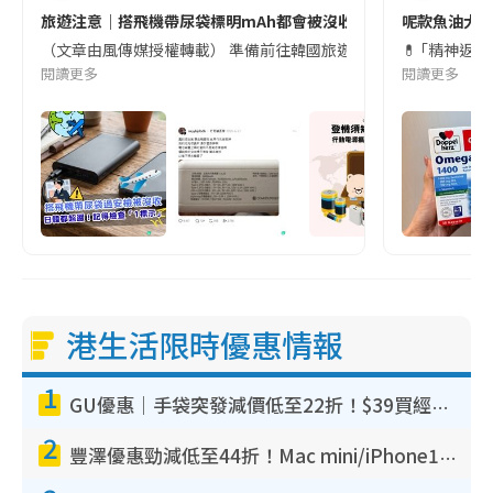
旅遊注意｜搭飛機帶尿袋標明mAh都會被沒收😱出發前切記檢查「1
呢款魚油大家
（文章由風傳媒授權轉載） 準備前往韓國旅遊的民眾，近期要特別留
💊 ｢精神返
閱讀更多
閱讀更多
港生活限時優惠情報
1
GU優惠｜手袋突發減價低至22折！$39買經典波士頓包/餃子袋！飾物同步減價$29起！
2
豐澤優惠勁減低至44折！Mac mini/iPhone17Pro大減價！廚房家電$220起