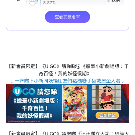
【新會員限定】《U GO》請你睇👹《蠟筆小新劇場版：千
奇百怪！我的妖怪假期》！
↓一齊睇下小新同妖怪朋友們點樣聯手拯救屋企人啦↓
【新會員限定】《U GO》請您睇《汪汪隊立大功：恐龍大