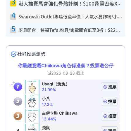
3
港大推賽馬會強化骨骼計劃！$100骨質密度X光檢查 完成免費運動訓練送超市禮券！附參加資格
4
Swarovski Outlet專區低至半價！人氣水晶飾物/小擺設$138起！迪士尼款/水晶高跟鞋都有平
5
廚具開倉｜特福Tefal廚具/家電開倉低至3折！$220起買平底鍋/炒鑊/湯煲！電飯煲/吸塵機/燙斗$418起