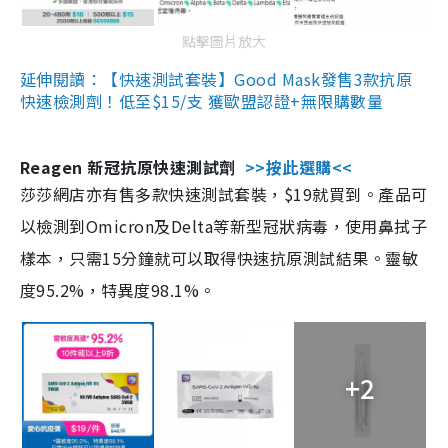
點擊圖片放大
延伸閱讀：【快速測試套裝】Good Mask發售3款抗原
快速檢測劑！低至$15/支 獲歐盟認證+無限購數量
Reagen 新冠抗原快速測試劑
>>按此選購<<
莎莎網店亦有售多款快速測試套裝，$19就買到。產品可
以檢測到Omicron及Delta等新型冠狀病毒，使用鼻拭子
樣本，只需15分鐘就可以取得快速抗原測試結果。靈敏
度95.2%，特異度98.1%。
+2