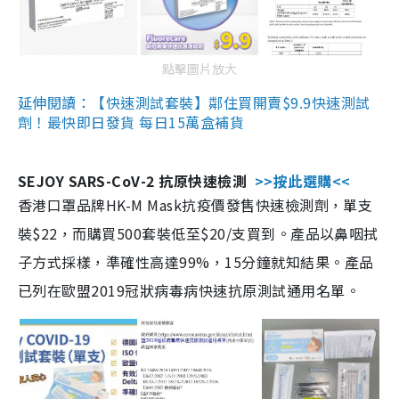
點擊圖片放大
延伸閱讀：【快速測試套裝】鄰住買開賣$9.9快速測試
劑！最快即日發貨 每日15萬盒補貨
SEJOY SARS-CoV-2 抗原快速檢測
>>按此選購<<
香港口罩品牌HK-M Mask抗疫價發售快速檢測劑，單支
裝$22，而購買500套裝低至$20/支買到。產品以鼻咽拭
子方式採樣，準確性高達99%，15分鐘就知結果。產品
已列在歐盟2019冠狀病毒病快速抗原測試通用名單。