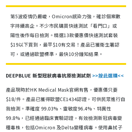
第5波疫情仍嚴峻，Omicron感染力強，確診個案數
字持續高企。不少市民購買快速測試「看門口」或
陽性後作每日檢測。精選13款優惠價快速測試套裝
$19以下買到，最平$10有交易！產品已獲衛生署認
可，或通過歐盟標準，最快10分鐘知結果。
DEEPBLUE 新型冠狀病毒抗原檢測試劑
>>按此選購<<
產品現時於HK Medical Mask官網有售，優惠價只要
$18/件。產品已獲得歐盟CE1434認證，可供民眾進行自
我檢測。準確度 99.03%、靈敏度96.4%、特異性
99.8%，已經通過臨床實驗認證，有效檢測新冠病毒變
種毒株，包括Omicron 及Delta變種病毒。使用鼻拭子