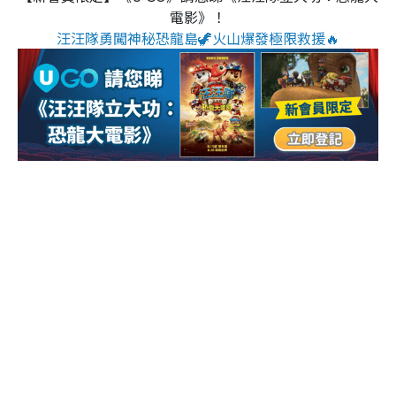
電影》！
汪汪隊勇闖神秘恐龍島🦖火山爆發極限救援🔥