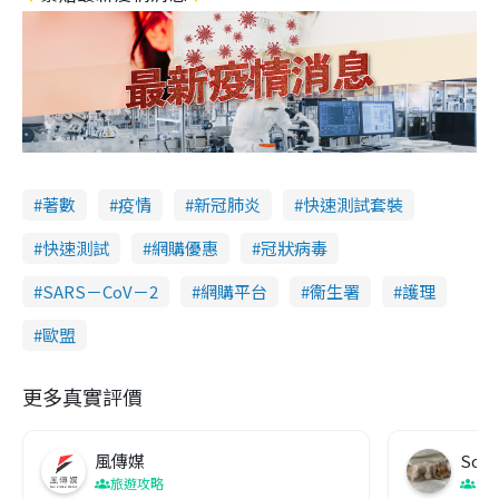
著數
疫情
新冠肺炎
快速測試套裝
快速測試
網購優惠
冠狀病毒
SARS－CoV－2
網購平台
衞生署
護理
歐盟
更多真實評價
風傳媒
Soul
旅遊攻略
生