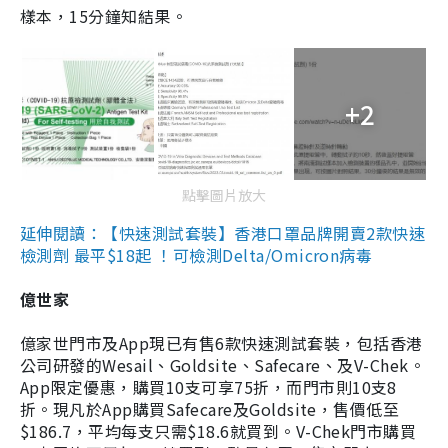
樣本，15分鐘知結果。
+2
點擊圖片放大
延伸閱讀：【快速測試套裝】香港口罩品牌開賣2款快速
檢測劑 最平$18起 ！可檢測Delta/Omicron病毒
億世家
億家世門市及App現已有售6款快速測試套裝，包括香港
公司研發的Wesail、Goldsite、Safecare、及V-Chek。
App限定優惠，購買10支可享75折，而門市則10支8
折。現凡於App購買Safecare及Goldsite，售價低至
$186.7，平均每支只需$18.6就買到。V-Chek門市購買