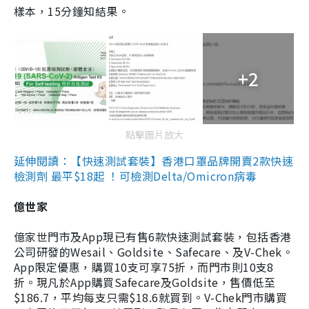
樣本，15分鐘知結果。
+2
點擊圖片放大
延伸閱讀：【快速測試套裝】香港口罩品牌開賣2款快速
檢測劑 最平$18起 ！可檢測Delta/Omicron病毒
億世家
億家世門市及App現已有售6款快速測試套裝，包括香港
公司研發的Wesail、Goldsite、Safecare、及V-Chek。
App限定優惠，購買10支可享75折，而門市則10支8
折。現凡於App購買Safecare及Goldsite，售價低至
$186.7，平均每支只需$18.6就買到。V-Chek門市購買