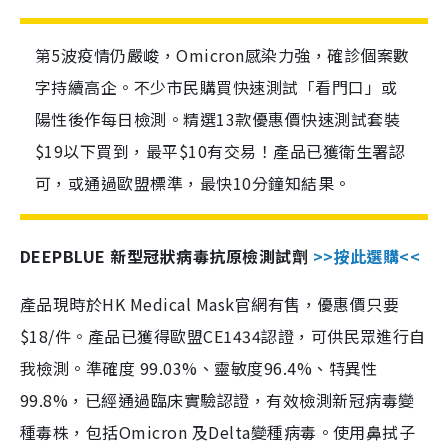
第5波疫情仍嚴峻，Omicron感染力強，確診個案數
字持續高企。不少市民購買快速測試「看門口」或
陽性後作每日檢測。精選13款優惠價快速測試套裝
$19以下買到，最平$10有交易！產品已獲衛生署認
可，或通過歐盟標準，最快10分鐘知結果。
DEEPBLUE 新型冠狀病毒抗原檢測試劑
>>按此選購<<
產品現時於HK Medical Mask官網有售，優惠價只要
$18/件。產品已獲得歐盟CE1434認證，可供民眾進行自
我檢測。準確度 99.03%、靈敏度96.4%、特異性
99.8%，已經通過臨床實驗認證，有效檢測新冠病毒變
種毒株，包括Omicron 及Delta變種病毒。使用鼻拭子