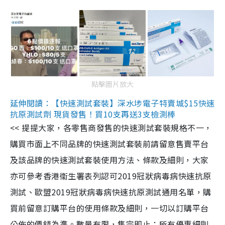
點擊圖片放大
延伸閱讀：【快速測試套裝】深水埗電子特賣城$15快速
抗原測試劑 現貨發售！買10支再送3支檢測棒
<< 提提大家，各零售商發售的快速測試套裝規格不一，
購買市面上不同品牌的快速測試套裝前請留意售賣平台
及該品牌的快速測試套裝使用方法、條款及細則，大家
亦可參考香港衞生署表列認可2019冠狀病毒病快速抗原
測試、歐盟2019冠狀病毒病快速抗原測試通用名單，購
買前留意訂購平台的使用條款及細則，一切以訂購平台
公佈的價錢為準。數量有限，售完即止；所有優惠細則