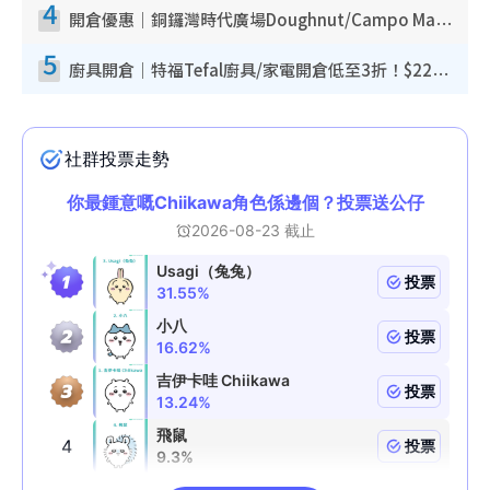
4
開倉優惠｜銅鑼灣時代廣場Doughnut/Campo Marzio開倉低至1折！背囊、書包、手袋劈價$200起
5
廚具開倉｜特福Tefal廚具/家電開倉低至3折！$220起買平底鍋/炒鑊/湯煲！電飯煲/吸塵機/燙斗$418起