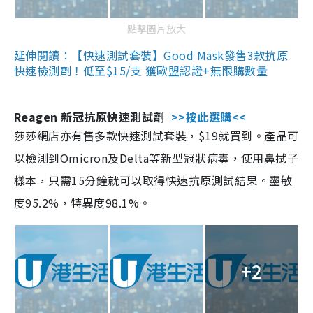
點擊圖片放大
延伸閱讀：【快速測試套裝】Good Mask發售3款抗原
快速檢測劑！低至$15/支 獲歐盟認證+無限購數量
Reagen 新冠抗原快速測試劑
>>按此選購<<
莎莎網店亦有售多款快速測試套裝，$19就買到。產品可
以檢測到Omicron及Delta等新型冠狀病毒，使用鼻拭子
樣本，只需15分鐘就可以取得快速抗原測試結果。靈敏
度95.2%，特異度98.1%。
+2