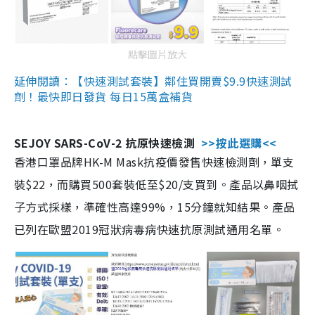
點擊圖片放大
延伸閱讀：【快速測試套裝】鄰住買開賣$9.9快速測試
劑！最快即日發貨 每日15萬盒補貨
SEJOY SARS-CoV-2 抗原快速檢測
>>按此選購<<
香港口罩品牌HK-M Mask抗疫價發售快速檢測劑，單支
裝$22，而購買500套裝低至$20/支買到。產品以鼻咽拭
子方式採樣，準確性高達99%，15分鐘就知結果。產品
已列在歐盟2019冠狀病毒病快速抗原測試通用名單。