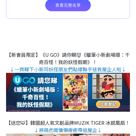
【新會員限定】《U GO》請你睇👹《蠟筆小新劇場版：千
奇百怪！我的妖怪假期》！
↓一齊睇下小新同妖怪朋友們點樣聯手拯救屋企人啦↓
【送您🐯】韓國超人氣文創品牌MUZIK TIGER 冰感風扇！
↓將萌虎嘅慵懶療癒帶返屋企↓