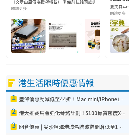
（文章由風傳媒授權轉載） 準備前往韓國旅遊的民眾，近期要特別留
夏天其中一種時
閱讀更多
閱讀更多
港生活限時優惠情報
1
豐澤優惠勁減低至44折！Mac mini/iPhone17Pro大減價！廚房家電$220起
2
港大推賽馬會強化骨骼計劃！$100骨質密度X光檢查 完成免費運動訓練送超市禮券！附參加資格
3
開倉優惠 | 尖沙咀海港城名牌波鞋開倉低至1折！On鞋$899起／Joy&Peace鞋履$98起