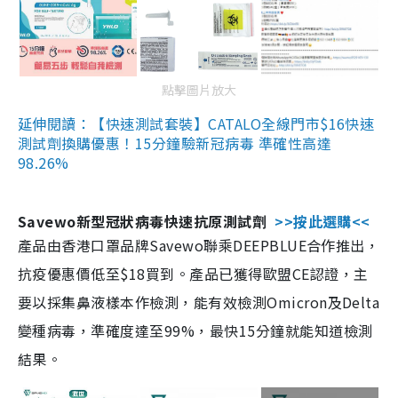
點擊圖片放大
延伸閱讀：【快速測試套裝】CATALO全線門市$16快速
測試劑換購優惠！15分鐘驗新冠病毒 準確性高達
98.26%
Savewo新型冠狀病毒快速抗原測試劑
>>按此選購<<
產品由香港口罩品牌Savewo聯乘DEEPBLUE合作推出，
抗疫優惠價低至$18買到。產品已獲得歐盟CE認證，主
要以採集鼻液樣本作檢測，能有效檢測Omicron及Delta
變種病毒，準確度達至99%，最快15分鐘就能知道檢測
結果。