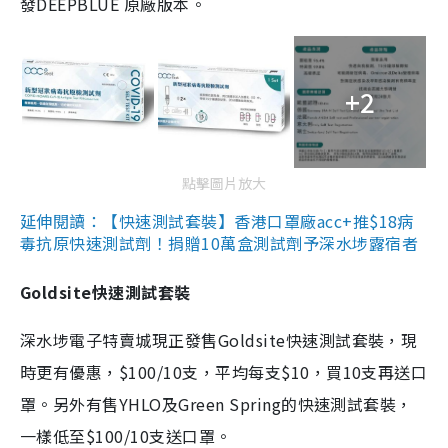
發DEEPBLUE 原廠版本。
+2
點擊圖片放大
延伸閱讀：【快速測試套裝】香港口罩廠acc+推$18病
毒抗原快速測試劑！捐贈10萬盒測試劑予深水埗露宿者
Goldsite快速測試套裝
深水埗電子特賣城現正發售Goldsite快速測試套裝，現
時更有優惠，$100/10支，平均每支$10，買10支再送口
罩。另外有售YHLO及Green Spring的快速測試套裝，
一樣低至$100/10支送口罩。