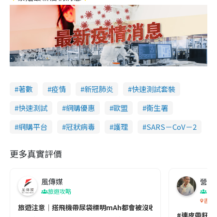
著數
疫情
新冠肺炎
快速測試套裝
快速測試
網購優惠
歐盟
衞生署
網購平台
冠狀病毒
護理
SARS－CoV－2
更多真實評價
風傳媒
營養教
旅遊攻略
生
香港
旅遊注意｜搭飛機帶尿袋標明mAh都會被沒收😱出發前切記檢查「1
#連皮帶籽都