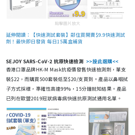
點擊圖片放大
延伸閱讀：【快速測試套裝】鄰住買開賣$9.9快速測試
劑！最快即日發貨 每日15萬盒補貨
SEJOY SARS-CoV-2 抗原快速檢測
>>按此選購<<
香港口罩品牌HK-M Mask抗疫價發售快速檢測劑，單支
裝$22，而購買500套裝低至$20/支買到。產品以鼻咽拭
子方式採樣，準確性高達99%，15分鐘就知結果。產品
已列在歐盟2019冠狀病毒病快速抗原測試通用名單。