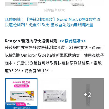
點擊圖片放大
延伸閱讀：【快速測試套裝】Good Mask發售3款抗原
快速檢測劑！低至$15/支 獲歐盟認證+無限購數量
Reagen 新冠抗原快速測試劑
>>按此選購<<
莎莎網店亦有售多款快速測試套裝，$19就買到。產品可
以檢測到Omicron及Delta等新型冠狀病毒，使用鼻拭子
樣本，只需15分鐘就可以取得快速抗原測試結果。靈敏
度95.2%，特異度98.1%。
+2