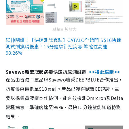
點擊圖片放大
延伸閱讀：【快速測試套裝】CATALO全線門市$16快速
測試劑換購優惠！15分鐘驗新冠病毒 準確性高達
98.26%
Savewo新型冠狀病毒快速抗原測試劑
>>按此選購<<
產品由香港口罩品牌Savewo聯乘DEEPBLUE合作推出，
抗疫優惠價低至$18買到。產品已獲得歐盟CE認證，主
要以採集鼻液樣本作檢測，能有效檢測Omicron及Delta
變種病毒，準確度達至99%，最快15分鐘就能知道檢測
結果。