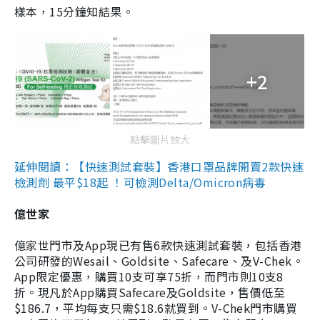
樣本，15分鐘知結果。
+2
點擊圖片放大
延伸閱讀：【快速測試套裝】香港口罩品牌開賣2款快速
檢測劑 最平$18起 ！可檢測Delta/Omicron病毒
億世家
億家世門市及App現已有售6款快速測試套裝，包括香港
公司研發的Wesail、Goldsite、Safecare、及V-Chek。
App限定優惠，購買10支可享75折，而門市則10支8
折。現凡於App購買Safecare及Goldsite，售價低至
$186.7，平均每支只需$18.6就買到。V-Chek門市購買