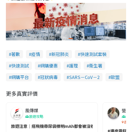
著數
疫情
新冠肺炎
快速測試套裝
快速測試
網購優惠
護理
衞生署
網購平台
冠狀病毒
SARS－CoV－2
歐盟
更多真實評價
風傳媒
營養教
旅遊攻略
生
香港
旅遊注意｜搭飛機帶尿袋標明mAh都會被沒收😱出發前切記檢查「1
#連皮帶籽都