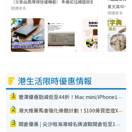
（文章由風傳媒授權轉載） 準備前往韓國旅遊的民眾，近期要特別留
夏天其中一種時
閱讀更多
閱讀更多
港生活限時優惠情報
1
豐澤優惠勁減低至44折！Mac mini/iPhone17Pro大減價！廚房家電$220起
2
港大推賽馬會強化骨骼計劃！$100骨質密度X光檢查 完成免費運動訓練送超市禮券！附參加資格
3
開倉優惠 | 尖沙咀海港城名牌波鞋開倉低至1折！On鞋$899起／Joy&Peace鞋履$98起