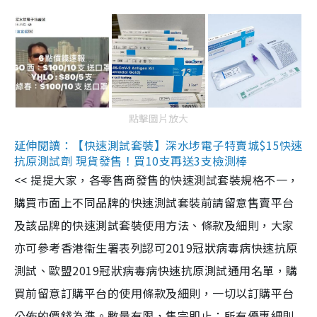
點擊圖片放大
延伸閱讀：【快速測試套裝】深水埗電子特賣城$15快速
抗原測試劑 現貨發售！買10支再送3支檢測棒
<< 提提大家，各零售商發售的快速測試套裝規格不一，
購買市面上不同品牌的快速測試套裝前請留意售賣平台
及該品牌的快速測試套裝使用方法、條款及細則，大家
亦可參考香港衞生署表列認可2019冠狀病毒病快速抗原
測試、歐盟2019冠狀病毒病快速抗原測試通用名單，購
買前留意訂購平台的使用條款及細則，一切以訂購平台
公佈的價錢為準。數量有限，售完即止；所有優惠細則