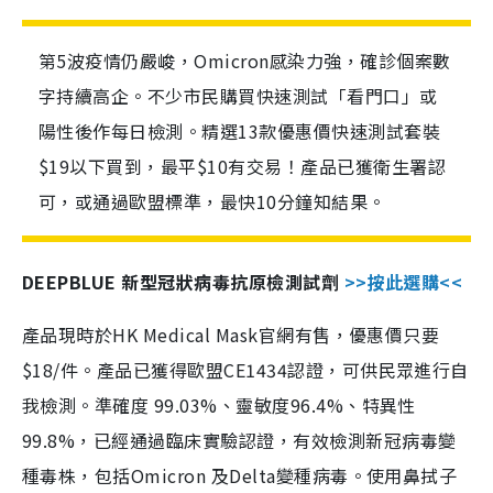
第5波疫情仍嚴峻，Omicron感染力強，確診個案數
字持續高企。不少市民購買快速測試「看門口」或
陽性後作每日檢測。精選13款優惠價快速測試套裝
$19以下買到，最平$10有交易！產品已獲衛生署認
可，或通過歐盟標準，最快10分鐘知結果。
DEEPBLUE 新型冠狀病毒抗原檢測試劑
>>按此選購<<
產品現時於HK Medical Mask官網有售，優惠價只要
$18/件。產品已獲得歐盟CE1434認證，可供民眾進行自
我檢測。準確度 99.03%、靈敏度96.4%、特異性
99.8%，已經通過臨床實驗認證，有效檢測新冠病毒變
種毒株，包括Omicron 及Delta變種病毒。使用鼻拭子