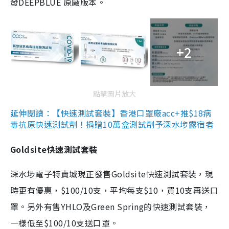
發DEEPBLUE 原廠版本。
+2
點擊圖片放大
延伸閱讀：【快速測試套裝】香港口罩廠acc+推$18病
毒抗原快速測試劑！捐贈10萬盒測試劑予深水埗露宿者
Goldsite快速測試套裝
深水埗電子特賣城現正發售Goldsite快速測試套裝，現
時更有優惠，$100/10支，平均每支$10，買10支再送口
罩。另外有售YHLO及Green Spring的快速測試套裝，
一樣低至$100/10支送口罩。