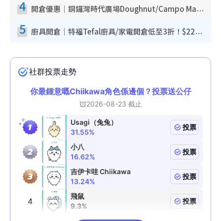
4
開倉優惠｜銅鑼灣時代廣場Doughnut/Campo Marzio開倉低至1折！背囊、書包、手袋劈價$200起
5
廚具開倉｜特福Tefal廚具/家電開倉低至3折！$220起買平底鍋/炒鑊/湯煲！電飯煲/吸塵機/燙斗$418起