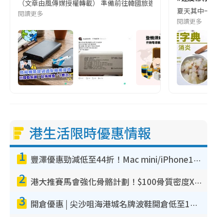
（文章由風傳媒授權轉載） 準備前往韓國旅遊的民眾，近期要特別留
夏天其中一種時
閱讀更多
閱讀更多
港生活限時優惠情報
1
豐澤優惠勁減低至44折！Mac mini/iPhone17Pro大減價！廚房家電$220起
2
港大推賽馬會強化骨骼計劃！$100骨質密度X光檢查 完成免費運動訓練送超市禮券！附參加資格
3
開倉優惠 | 尖沙咀海港城名牌波鞋開倉低至1折！On鞋$899起／Joy&Peace鞋履$98起