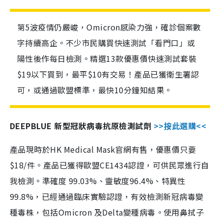
第5波疫情仍嚴峻，Omicron感染力強，確診個案數
字持續高企。不少市民購買快速測試「看門口」或
陽性後作每日檢測。精選13款優惠價快速測試套裝
$19以下買到，最平$10有交易！產品已獲衛生署認
可，或通過歐盟標準，最快10分鐘知結果。
DEEPBLUE 新型冠狀病毒抗原檢測試劑
>>按此選購<<
產品現時於HK Medical Mask官網有售，優惠價只要
$18/件。產品已獲得歐盟CE1434認證，可供民眾進行自
我檢測。準確度 99.03%、靈敏度96.4%、特異性
99.8%，已經通過臨床實驗認證，有效檢測新冠病毒變
種毒株，包括Omicron 及Delta變種病毒。使用鼻拭子