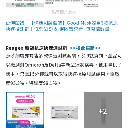
點擊圖片放大
延伸閱讀：【快速測試套裝】Good Mask發售3款抗原
快速檢測劑！低至$15/支 獲歐盟認證+無限購數量
Reagen 新冠抗原快速測試劑
>>按此選購<<
莎莎網店亦有售多款快速測試套裝，$19就買到。產品可
以檢測到Omicron及Delta等新型冠狀病毒，使用鼻拭子
樣本，只需15分鐘就可以取得快速抗原測試結果。靈敏
度95.2%，特異度98.1%。
+2