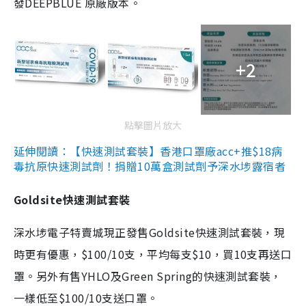
發DEEPBLUE 原廠版本。
+2
點擊圖片放大
延伸閱讀：【快速測試套裝】香港口罩廠acc+推$18病
毒抗原快速測試劑！捐贈10萬盒測試劑予深水埗露宿者
Goldsite快速測試套裝
深水埗電子特賣城現正發售Goldsite快速測試套裝，現
時更有優惠，$100/10支，平均每支$10，買10支再送口
罩。另外有售YHLO及Green Spring的快速測試套裝，
一樣低至$100/10支送口罩。