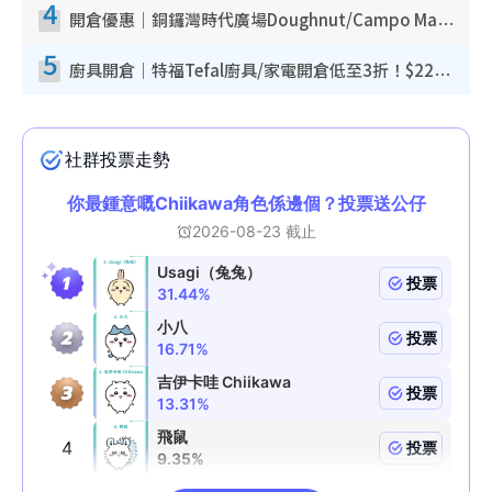
4
開倉優惠｜銅鑼灣時代廣場Doughnut/Campo Marzio開倉低至1折！背囊、書包、手袋劈價$200起
5
廚具開倉｜特福Tefal廚具/家電開倉低至3折！$220起買平底鍋/炒鑊/湯煲！電飯煲/吸塵機/燙斗$418起