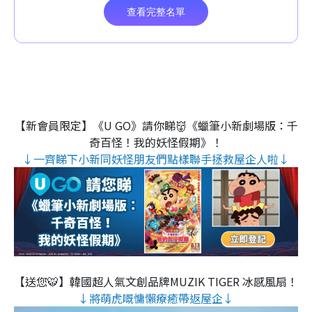
【新會員限定】《U GO》請你睇👹《蠟筆小新劇場版：千
奇百怪！我的妖怪假期》！
↓一齊睇下小新同妖怪朋友們點樣聯手拯救屋企人啦↓
【送您🐯】韓國超人氣文創品牌MUZIK TIGER 冰感風扇！
↓將萌虎嘅慵懶療癒帶返屋企↓