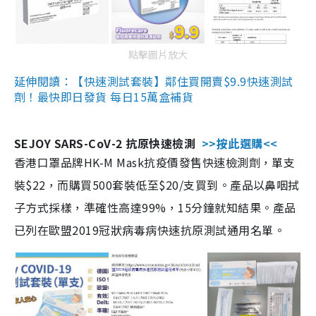
點擊圖片放大
延伸閱讀：【快速測試套裝】鄰住買開賣$9.9快速測試
劑！最快即日發貨 每日15萬盒補貨
SEJOY SARS-CoV-2 抗原快速檢測
>>按此選購<<
香港口罩品牌HK-M Mask抗疫價發售快速檢測劑，單支
裝$22，而購買500套裝低至$20/支買到。產品以鼻咽拭
子方式採樣，準確性高達99%，15分鐘就知結果。產品
已列在歐盟2019冠狀病毒病快速抗原測試通用名單。