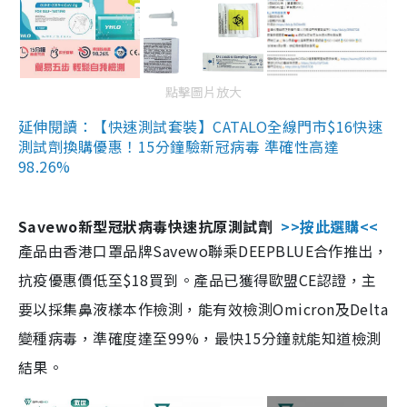
點擊圖片放大
延伸閱讀：【快速測試套裝】CATALO全線門市$16快速
測試劑換購優惠！15分鐘驗新冠病毒 準確性高達
98.26%
Savewo新型冠狀病毒快速抗原測試劑
>>按此選購<<
產品由香港口罩品牌Savewo聯乘DEEPBLUE合作推出，
抗疫優惠價低至$18買到。產品已獲得歐盟CE認證，主
要以採集鼻液樣本作檢測，能有效檢測Omicron及Delta
變種病毒，準確度達至99%，最快15分鐘就能知道檢測
結果。