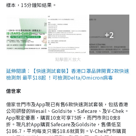
樣本，15分鐘知結果。
+2
點擊圖片放大
延伸閱讀：【快速測試套裝】香港口罩品牌開賣2款快速
檢測劑 最平$18起 ！可檢測Delta/Omicron病毒
億世家
億家世門市及App現已有售6款快速測試套裝，包括香港
公司研發的Wesail、Goldsite、Safecare、及V-Chek。
App限定優惠，購買10支可享75折，而門市則10支8
折。現凡於App購買Safecare及Goldsite，售價低至
$186.7，平均每支只需$18.6就買到。V-Chek門市購買