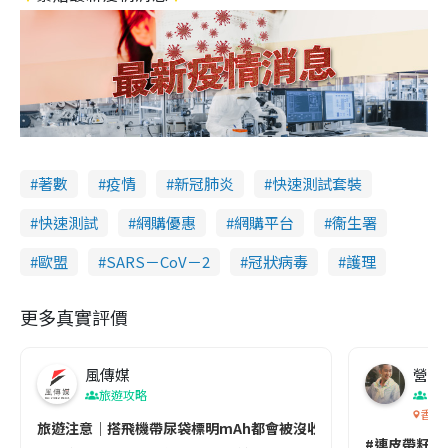
著數
疫情
新冠肺炎
快速測試套裝
快速測試
網購優惠
網購平台
衞生署
歐盟
SARS－CoV－2
冠狀病毒
護理
更多真實評價
風傳媒
營養教
旅遊攻略
生
香港
旅遊注意｜搭飛機帶尿袋標明mAh都會被沒收😱出發前切記檢查「1
#連皮帶籽都