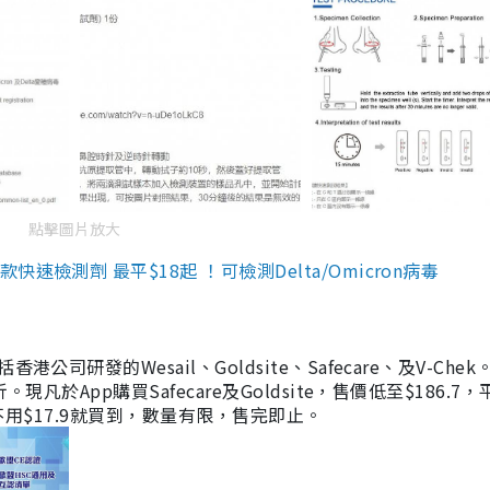
點擊圖片放大
檢測劑 最平$18起 ！可檢測Delta/Omicron病毒
研發的Wesail、Goldsite、Safecare、及V-Chek。
凡於App購買Safecare及Goldsite，售價低至$186.7
均不用$17.9就買到，數量有限，售完即止。