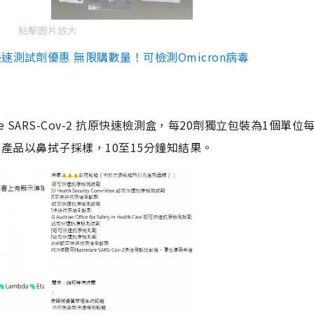
點擊圖片放大
測試劑優惠 無限購數量！可檢測Omicron病毒
are SARS-Cov-2 抗原快速檢測盒，每20劑獨立包裝為1個單位
5。產品以鼻拭子採樣，10至15分鐘知結果。