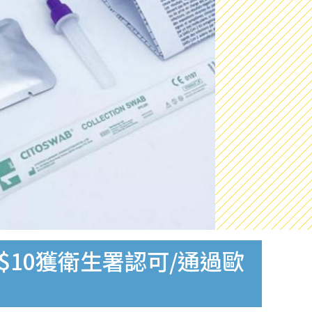
$10獲衛生署認可/通過歐