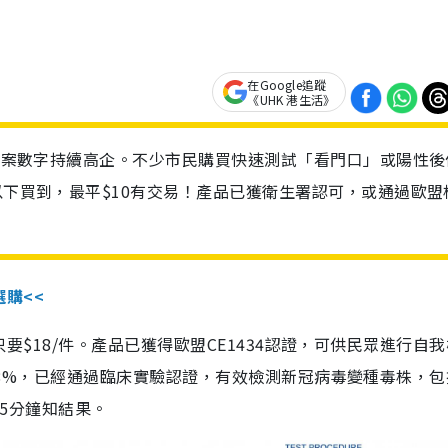
在Google追蹤
《UHK 港生活》
診個案數字持續高企。不少市民購買快速測試「看門口」或陽性後
以下買到，最平$10有交易！產品已獲衛生署認可，或通過歐盟
選購<<
惠價只要$18/件。產品已獲得歐盟CE1434認證，可供民眾進行自
性99.8%，已經通過臨床實驗認證，有效檢測新冠病毒變種毒株，
，15分鐘知結果。