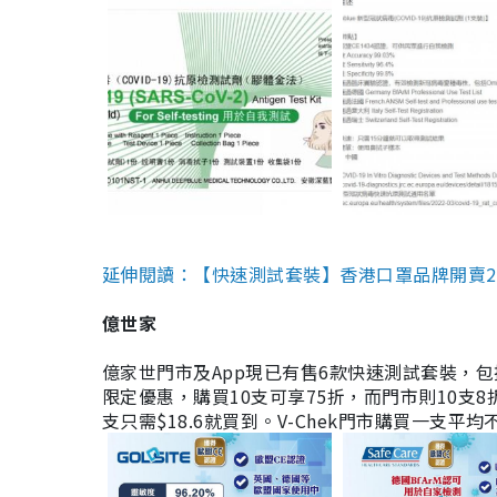
延伸閱讀：【快速測試套裝】香港口罩品牌開賣2款快速
億世家
億家世門市及App現已有售6款快速測試套裝，包括香港公司
限定優惠，購買10支可享75折，而門市則10支8折。現
支只需$18.6就買到。V-Chek門市購買一支平