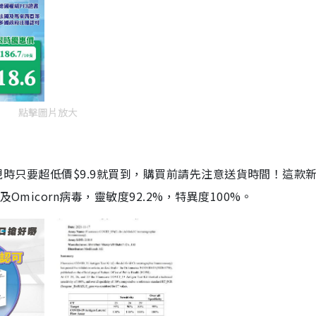
點擊圖片放大
劑，現時只要超低價$9.9就買到，購買前請先注意送貨時間！這款
Omicorn病毒，靈敏度92.2%，特異度100%。