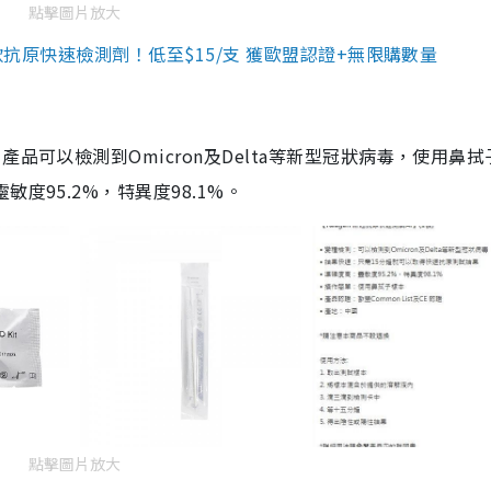
點擊圖片放大
3款抗原快速檢測劑！低至$15/支 獲歐盟認證+無限購數量
品可以檢測到Omicron及Delta等新型冠狀病毒，使用鼻拭
度95.2%，特異度98.1%。
點擊圖片放大