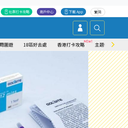
社群打卡攻略
商戶中心
下載 App
繁
简
周圍遊
18區好去處
香港打卡攻略
主題特集