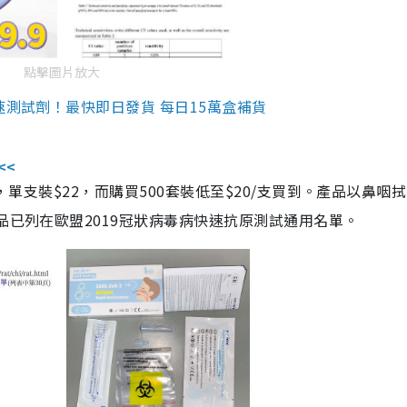
點擊圖片放大
速測試劑！最快即日發貨 每日15萬盒補貨
<<
，單支裝$22，而購買500套裝低至$20/支買到。產品以鼻咽
品已列在歐盟2019冠狀病毒病快速抗原測試通用名單。