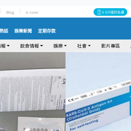
Blog
e-zone
U GO搵好去處
熱話
娛樂新聞
定期存款
情報
飲食情報
娛樂
社會
影片專區