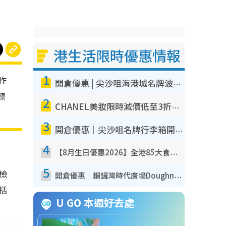
港生活限時優惠情報
1
作
開倉優惠 | 尖沙咀海港城名牌波鞋開倉低至1折！On鞋$899起／Joy&Peace鞋履$98起
標
2
CHANEL美妝限時減價低至3折！人氣粉底/唇膏/精華液低至$275！COCO香水都有平
3
開倉優惠｜尖沙咀名牌行李箱開倉低至4折！一連5日 American Tourister/ace./Hallmark $200起！
4
【8月生日優惠2026】全港85大食買玩著數攻略 自助餐/火鍋放題同行免費＋誠品/DONKI送現金券
5
我檢
開倉優惠｜銅鑼灣時代廣場Doughnut/Campo Marzio開倉低至1折！背囊、書包、手袋劈價$200起
包括
U GO 本週好去處