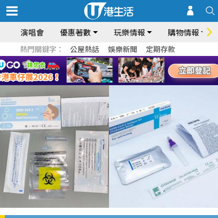
演唱會
優惠著數
玩樂情報
購物情報
熱門關鍵字：
公屋熱話
娛樂新聞
定期存款