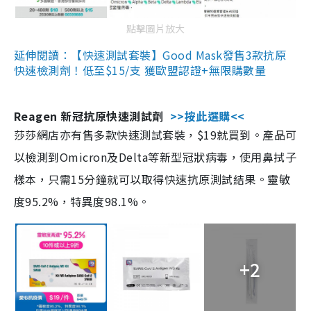
點擊圖片放大
延伸閱讀：【快速測試套裝】Good Mask發售3款抗原
快速檢測劑！低至$15/支 獲歐盟認證+無限購數量
Reagen 新冠抗原快速測試劑
>>按此選購<<
莎莎網店亦有售多款快速測試套裝，$19就買到。產品可
以檢測到Omicron及Delta等新型冠狀病毒，使用鼻拭子
樣本，只需15分鐘就可以取得快速抗原測試結果。靈敏
度95.2%，特異度98.1%。
+2