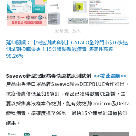
點擊圖片放大
延伸閱讀：【快速測試套裝】CATALO全線門市$16快速
測試劑換購優惠！15分鐘驗新冠病毒 準確性高達
98.26%
Savewo新型冠狀病毒快速抗原測試劑
>>按此選購<<
產品由香港口罩品牌Savewo聯乘DEEPBLUE合作推出，
抗疫優惠價低至$18買到。產品已獲得歐盟CE認證，主
要以採集鼻液樣本作檢測，能有效檢測Omicron及Delta
變種病毒，準確度達至99%，最快15分鐘就能知道檢測
結果。