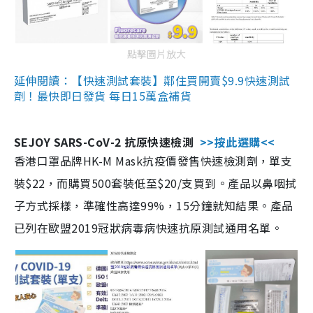
點擊圖片放大
延伸閱讀：【快速測試套裝】鄰住買開賣$9.9快速測試
劑！最快即日發貨 每日15萬盒補貨
SEJOY SARS-CoV-2 抗原快速檢測
>>按此選購<<
香港口罩品牌HK-M Mask抗疫價發售快速檢測劑，單支
裝$22，而購買500套裝低至$20/支買到。產品以鼻咽拭
子方式採樣，準確性高達99%，15分鐘就知結果。產品
已列在歐盟2019冠狀病毒病快速抗原測試通用名單。