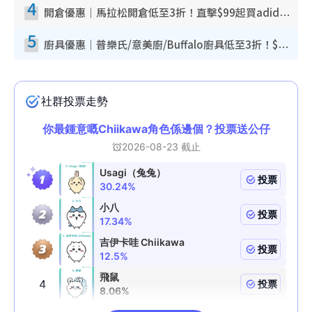
4
開倉優惠｜馬拉松開倉低至3折！直擊$99起買adidas／New Balance／Puma鞋款 STANLEY保溫杯劈價至$119起
5
廚具優惠｜普樂氏/意美廚/Buffalo廚具低至3折！$89起買煎鍋／炒鑊／個人鍋 同場小家電激減至$99起