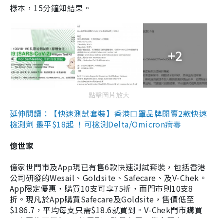
樣本，15分鐘知結果。
+2
點擊圖片放大
延伸閱讀：【快速測試套裝】香港口罩品牌開賣2款快速
檢測劑 最平$18起 ！可檢測Delta/Omicron病毒
億世家
億家世門市及App現已有售6款快速測試套裝，包括香港
公司研發的Wesail、Goldsite、Safecare、及V-Chek。
App限定優惠，購買10支可享75折，而門市則10支8
折。現凡於App購買Safecare及Goldsite，售價低至
$186.7，平均每支只需$18.6就買到。V-Chek門市購買