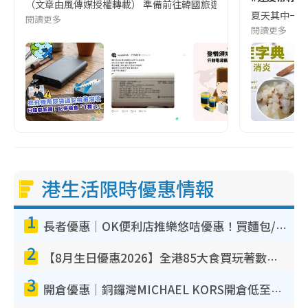
（文章由風傳媒授權轉載） 準備前往韓國旅遊的民眾，近期要特別留
夏天其中一種時
閱讀更多
閱讀更多
港生活限時優惠情報
1
長者優惠｜OK便利店推樂悠咭優惠！買麵包/牛奶/保健品拍卡即減
2
【8月生日優惠2026】全港85大食買玩著數攻略 自助餐/火鍋放題同行免費＋誠品/DONKI送現金券
3
開倉優惠｜銅鑼灣MICHAEL KORS開倉低至17折！直擊$500起買手袋/銀包/鞋款 必買經典Jet Set系列