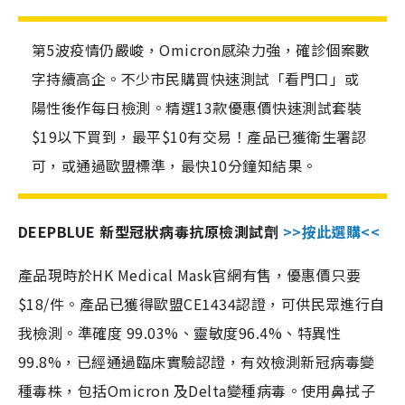
第5波疫情仍嚴峻，Omicron感染力強，確診個案數
字持續高企。不少市民購買快速測試「看門口」或
陽性後作每日檢測。精選13款優惠價快速測試套裝
$19以下買到，最平$10有交易！產品已獲衛生署認
可，或通過歐盟標準，最快10分鐘知結果。
DEEPBLUE 新型冠狀病毒抗原檢測試劑
>>按此選購<<
產品現時於HK Medical Mask官網有售，優惠價只要
$18/件。產品已獲得歐盟CE1434認證，可供民眾進行自
我檢測。準確度 99.03%、靈敏度96.4%、特異性
99.8%，已經通過臨床實驗認證，有效檢測新冠病毒變
種毒株，包括Omicron 及Delta變種病毒。使用鼻拭子