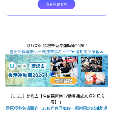
《U GO》請您去香港運動節2026！
體驗新興運動💦＋競技賽事💪＋100+運動用品攤位🔥
《U GO》請您去【名偵探柯南TV動畫播放30週年紀念
展】！
還原經典名場面📹＋30位角色同框📸＋原創限定感謝劇場