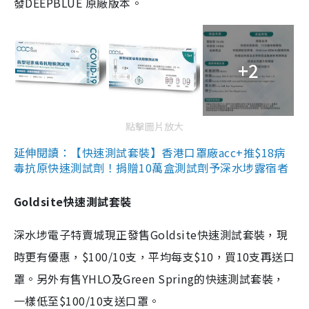
發DEEPBLUE 原廠版本。
+2
點擊圖片放大
延伸閱讀：【快速測試套裝】香港口罩廠acc+推$18病
毒抗原快速測試劑！捐贈10萬盒測試劑予深水埗露宿者
Goldsite快速測試套裝
深水埗電子特賣城現正發售Goldsite快速測試套裝，現
時更有優惠，$100/10支，平均每支$10，買10支再送口
罩。另外有售YHLO及Green Spring的快速測試套裝，
一樣低至$100/10支送口罩。