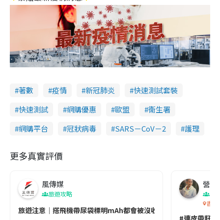
著數
疫情
新冠肺炎
快速測試套裝
快速測試
網購優惠
歐盟
衞生署
網購平台
冠狀病毒
SARS－CoV－2
護理
更多真實評價
風傳媒
營養教
旅遊攻略
生
香港
旅遊注意｜搭飛機帶尿袋標明mAh都會被沒收😱出發前切記檢查「1
#連皮帶籽都