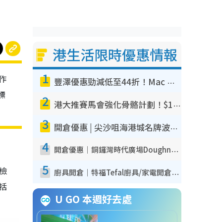
港生活限時優惠情報
1
作
豐澤優惠勁減低至44折！Mac mini/iPhone17Pro大減價！廚房家電$220起
標
2
港大推賽馬會強化骨骼計劃！$100骨質密度X光檢查 完成免費運動訓練送超市禮券！附參加資格
3
開倉優惠 | 尖沙咀海港城名牌波鞋開倉低至1折！On鞋$899起／Joy&Peace鞋履$98起
4
開倉優惠｜銅鑼灣時代廣場Doughnut/Campo Marzio開倉低至1折！背囊、書包、手袋劈價$200起
5
我檢
廚具開倉｜特福Tefal廚具/家電開倉低至3折！$220起買平底鍋/炒鑊/湯煲！電飯煲/吸塵機/燙斗$418起
包括
U GO 本週好去處