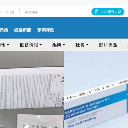
Blog
e-zone
U GO搵好去處
熱話
娛樂新聞
定期存款
情報
飲食情報
娛樂
社會
影片專區