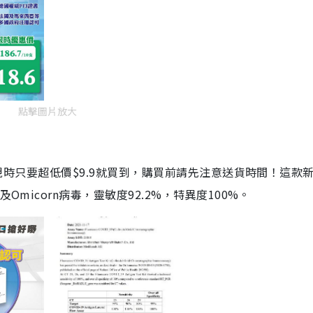
點擊圖片放大
劑，現時只要超低價$9.9就買到，購買前請先注意送貨時間！這款
Omicorn病毒，靈敏度92.2%，特異度100%。