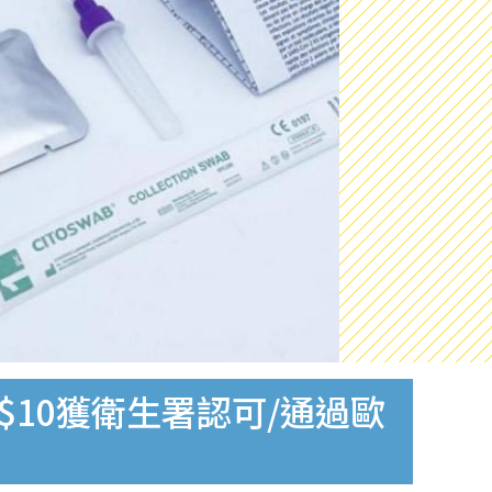
$10獲衛生署認可/通過歐