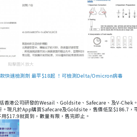
點擊圖片放大
檢測劑 最平$18起 ！可檢測Delta/Omicron病毒
研發的Wesail、Goldsite、Safecare、及V-Chek。
凡於App購買Safecare及Goldsite，售價低至$186.7
均不用$17.9就買到，數量有限，售完即止。