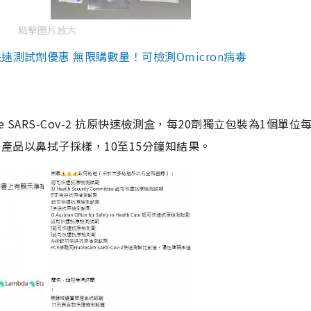
點擊圖片放大
測試劑優惠 無限購數量！可檢測Omicron病毒
are SARS-Cov-2 抗原快速檢測盒，每20劑獨立包裝為1個單位
5。產品以鼻拭子採樣，10至15分鐘知結果。