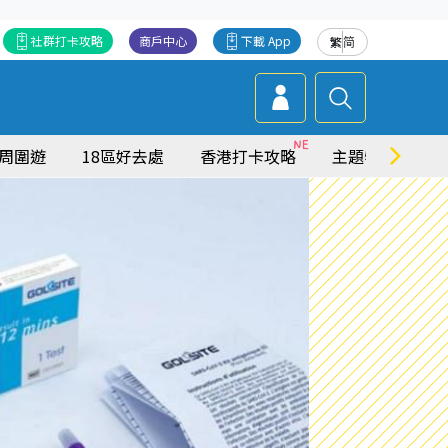
社群打卡攻略
商戶中心
下載 App
繁
简
周圍遊
18區好去處
香港打卡攻略
主題特集