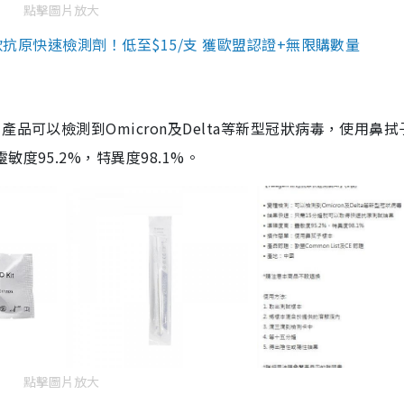
點擊圖片放大
3款抗原快速檢測劑！低至$15/支 獲歐盟認證+無限購數量
品可以檢測到Omicron及Delta等新型冠狀病毒，使用鼻拭
度95.2%，特異度98.1%。
點擊圖片放大