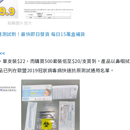
點擊圖片放大
速測試劑！最快即日發貨 每日15萬盒補貨
<<
，單支裝$22，而購買500套裝低至$20/支買到。產品以鼻咽
品已列在歐盟2019冠狀病毒病快速抗原測試通用名單。