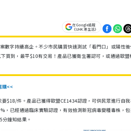
在Google追蹤
《UHK 港生活》
診個案數字持續高企。不少市民購買快速測試「看門口」或陽性後
以下買到，最平$10有交易！產品已獲衛生署認可，或通過歐盟
選購<<
惠價只要$18/件。產品已獲得歐盟CE1434認證，可供民眾進行自
性99.8%，已經通過臨床實驗認證，有效檢測新冠病毒變種毒株，
，15分鐘知結果。