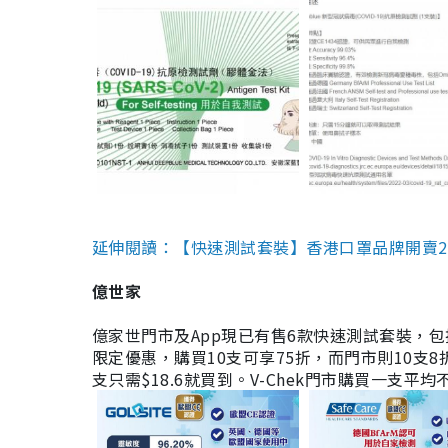
延伸閱讀：【快速測試套裝】香港口罩品牌開賣2款快速
億世家
億家世門市及App現已有售6款快速測試套裝，包括香港公司
限定優惠，購買10支可享75折，而門市則10支8折。現
支只需$18.6就買到。V-Chek門市購買一支平