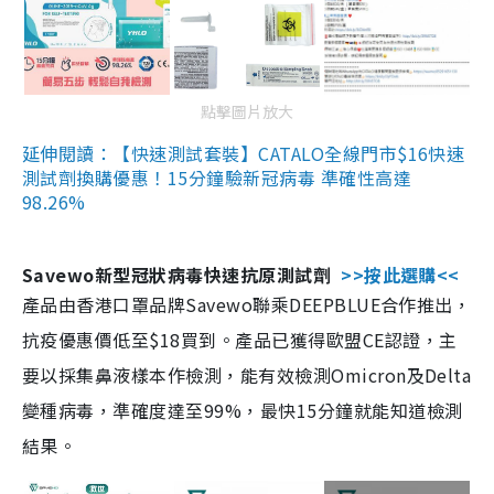
點擊圖片放大
延伸閱讀：【快速測試套裝】CATALO全線門市$16快速
測試劑換購優惠！15分鐘驗新冠病毒 準確性高達
98.26%
Savewo新型冠狀病毒快速抗原測試劑
>>按此選購<<
產品由香港口罩品牌Savewo聯乘DEEPBLUE合作推出，
抗疫優惠價低至$18買到。產品已獲得歐盟CE認證，主
要以採集鼻液樣本作檢測，能有效檢測Omicron及Delta
變種病毒，準確度達至99%，最快15分鐘就能知道檢測
結果。