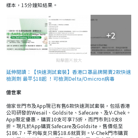
樣本，15分鐘知結果。
+2
點擊圖片放大
延伸閱讀：【快速測試套裝】香港口罩品牌開賣2款快速
檢測劑 最平$18起 ！可檢測Delta/Omicron病毒
億世家
億家世門市及App現已有售6款快速測試套裝，包括香港
公司研發的Wesail、Goldsite、Safecare、及V-Chek。
App限定優惠，購買10支可享75折，而門市則10支8
折。現凡於App購買Safecare及Goldsite，售價低至
$186.7，平均每支只需$18.6就買到。V-Chek門市購買