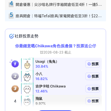
4
開倉優惠｜尖沙咀名牌行李箱開倉低至4折！一連5日 American Tourister/ace./Hallmark $200起！
5
廚具開倉｜特福Tefal廚具/家電開倉低至3折！$220起買平底鍋/炒鑊/湯煲！電飯煲/吸塵機/燙斗$418起