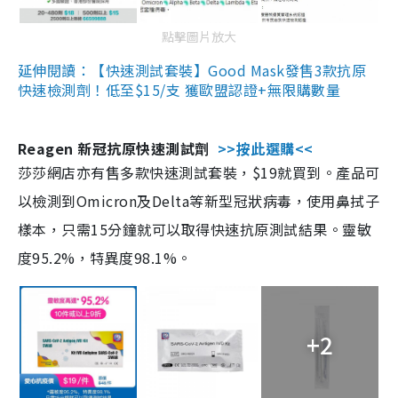
點擊圖片放大
延伸閱讀：【快速測試套裝】Good Mask發售3款抗原
快速檢測劑！低至$15/支 獲歐盟認證+無限購數量
Reagen 新冠抗原快速測試劑
>>按此選購<<
莎莎網店亦有售多款快速測試套裝，$19就買到。產品可
以檢測到Omicron及Delta等新型冠狀病毒，使用鼻拭子
樣本，只需15分鐘就可以取得快速抗原測試結果。靈敏
度95.2%，特異度98.1%。
+2