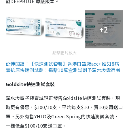
發DEEPBLUE 原廠版本。
+2
點擊圖片放大
延伸閱讀：【快速測試套裝】香港口罩廠acc+推$18病
毒抗原快速測試劑！捐贈10萬盒測試劑予深水埗露宿者
Goldsite快速測試套裝
深水埗電子特賣城現正發售Goldsite快速測試套裝，現
時更有優惠，$100/10支，平均每支$10，買10支再送口
罩。另外有售YHLO及Green Spring的快速測試套裝，
一樣低至$100/10支送口罩。