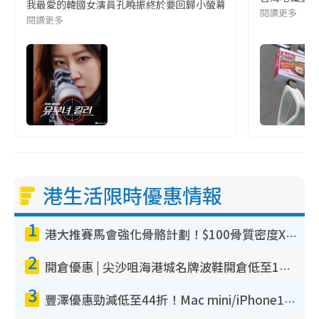
我最愛的韓國女演員孔曉振終於要回歸小螢幕啦!這次的劇本改編自同名
閱讀更多
閱讀更多
港生活限時優惠情報
1
港大推賽馬會強化骨骼計劃！$100骨質密度X光檢查 完成免費運動訓練送超市禮券！附參加資格
2
開倉優惠 | 尖沙咀海港城名牌波鞋開倉低至1折！On鞋$899起／Joy&Peace鞋履$98起
3
豐澤優惠勁減低至44折！Mac mini/iPhone17Pro大減價！廚房家電$220起