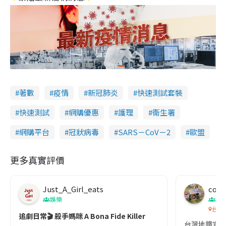
著數
疫情
新冠肺炎
快速測試套裝
快速測試
網購優惠
護理
衞生署
網購平台
冠狀病毒
SARS－CoV－2
歐盟
更多真實評價
Just_A_Girl_eats
co c
娛樂
吹
台灣
追劇日常🎬 殺手媽咪 A Bona Fide Killer
台灣地鐵宣