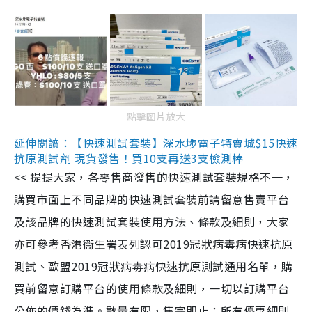
點擊圖片放大
延伸閱讀：【快速測試套裝】深水埗電子特賣城$15快速
抗原測試劑 現貨發售！買10支再送3支檢測棒
<< 提提大家，各零售商發售的快速測試套裝規格不一，
購買市面上不同品牌的快速測試套裝前請留意售賣平台
及該品牌的快速測試套裝使用方法、條款及細則，大家
亦可參考香港衞生署表列認可2019冠狀病毒病快速抗原
測試、歐盟2019冠狀病毒病快速抗原測試通用名單，購
買前留意訂購平台的使用條款及細則，一切以訂購平台
公佈的價錢為準。數量有限，售完即止；所有優惠細則