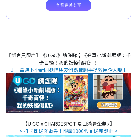
【新會員限定】《U GO》請你睇👹《蠟筆小新劇場版：千
奇百怪！我的妖怪假期》！
↓一齊睇下小新同妖怪朋友們點樣聯手拯救屋企人啦↓
【U GO x CHARGESPOT 夏日消暑企劃⚡】
> 打卡即送充電券！限量1000張🔋送完即止 <