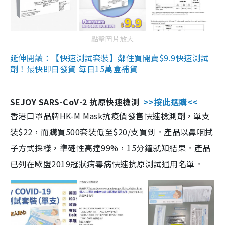
點擊圖片放大
延伸閱讀：【快速測試套裝】鄰住買開賣$9.9快速測試
劑！最快即日發貨 每日15萬盒補貨
SEJOY SARS-CoV-2 抗原快速檢測
>>按此選購<<
香港口罩品牌HK-M Mask抗疫價發售快速檢測劑，單支
裝$22，而購買500套裝低至$20/支買到。產品以鼻咽拭
子方式採樣，準確性高達99%，15分鐘就知結果。產品
已列在歐盟2019冠狀病毒病快速抗原測試通用名單。