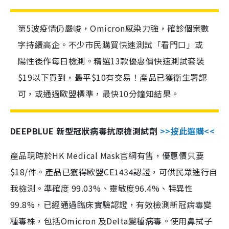
第5波疫情仍嚴峻，Omicron感染力強，確診個案數
字持續高企。不少市民購買快速測試「看門口」或
陽性後作每日檢測。精選13款優惠價快速測試套裝
$19以下買到，最平$10有交易！產品已獲衛生署認
可，或通過歐盟標準，最快10分鐘知結果。
DEEPBLUE 新型冠狀病毒抗原檢測試劑
>>按此選購<<
產品現時於HK Medical Mask官網有售，優惠價只要
$18/件。產品已獲得歐盟CE1434認證，可供民眾進行自
我檢測。準確度 99.03%、靈敏度96.4%、特異性
99.8%，已經通過臨床實驗認證，有效檢測新冠病毒變
種毒株，包括Omicron 及Delta變種病毒。使用鼻拭子