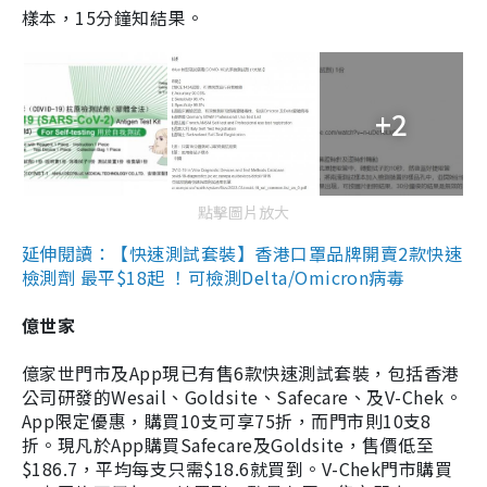
樣本，15分鐘知結果。
+2
點擊圖片放大
延伸閱讀：【快速測試套裝】香港口罩品牌開賣2款快速
檢測劑 最平$18起 ！可檢測Delta/Omicron病毒
億世家
億家世門市及App現已有售6款快速測試套裝，包括香港
公司研發的Wesail、Goldsite、Safecare、及V-Chek。
App限定優惠，購買10支可享75折，而門市則10支8
折。現凡於App購買Safecare及Goldsite，售價低至
$186.7，平均每支只需$18.6就買到。V-Chek門市購買