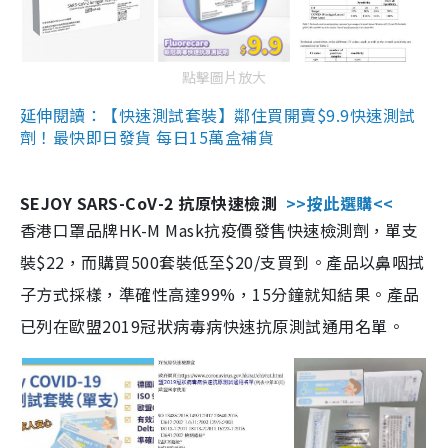
點擊圖片放大
延伸閱讀：【快速測試套裝】鄰住買開賣$9.9快速測試
劑！最快即日發貨 每日15萬盒補貨
SEJOY SARS-CoV-2 抗原快速檢測
>>按此選購<<
香港口罩品牌HK-M Mask抗疫價發售快速檢測劑，單支
裝$22，而購買500套裝低至$20/支買到。產品以鼻咽拭
子方式採樣，準確性高達99%，15分鐘就知結果。產品
已列在歐盟2019冠狀病毒病快速抗原測試通用名單。