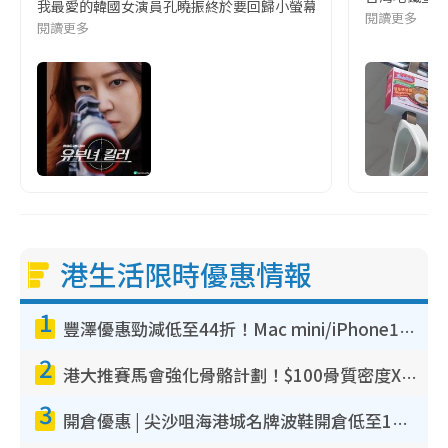
我最愛的韓國女演員孔曉振終於要回歸小螢幕啦!這次的劇本改編自同名
閱讀更多
閱讀更多
港生活限時優惠情報
1
豐澤優惠勁減低至44折！Mac mini/iPhone17Pro大減價！廚房家電$220起
2
港大推賽馬會強化骨骼計劃！$100骨質密度X光檢查 完成免費運動訓練送超市禮券！附參加資格
3
開倉優惠 | 尖沙咀海港城名牌波鞋開倉低至1折！On鞋$899起／Joy&Peace鞋履$98起