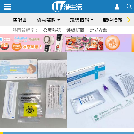
演唱會
優惠著數
玩樂情報
購物情報
熱門關鍵字：
公屋熱話
娛樂新聞
定期存款