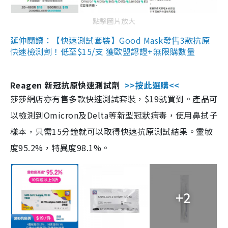
點擊圖片放大
延伸閱讀：【快速測試套裝】Good Mask發售3款抗原
快速檢測劑！低至$15/支 獲歐盟認證+無限購數量
Reagen 新冠抗原快速測試劑
>>按此選購<<
莎莎網店亦有售多款快速測試套裝，$19就買到。產品可
以檢測到Omicron及Delta等新型冠狀病毒，使用鼻拭子
樣本，只需15分鐘就可以取得快速抗原測試結果。靈敏
度95.2%，特異度98.1%。
+2