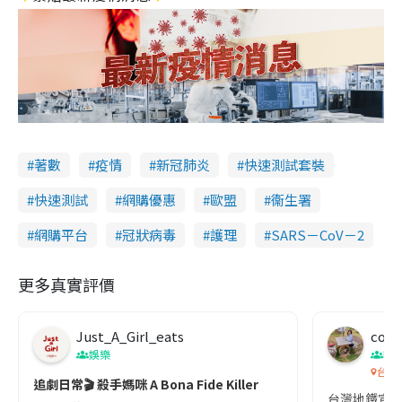
著數
疫情
新冠肺炎
快速測試套裝
快速測試
網購優惠
歐盟
衞生署
網購平台
冠狀病毒
護理
SARS－CoV－2
更多真實評價
Just_A_Girl_eats
co c
娛樂
吹
台灣
追劇日常🎬 殺手媽咪 A Bona Fide Killer
台灣地鐵宣