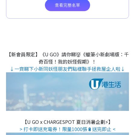
【新會員限定】《U GO》請你睇👹《蠟筆小新劇場版：千
奇百怪！我的妖怪假期》！
↓一齊睇下小新同妖怪朋友們點樣聯手拯救屋企人啦↓
【U GO x CHARGESPOT 夏日消暑企劃⚡】
> 打卡即送充電券！限量1000張🔋送完即止 <