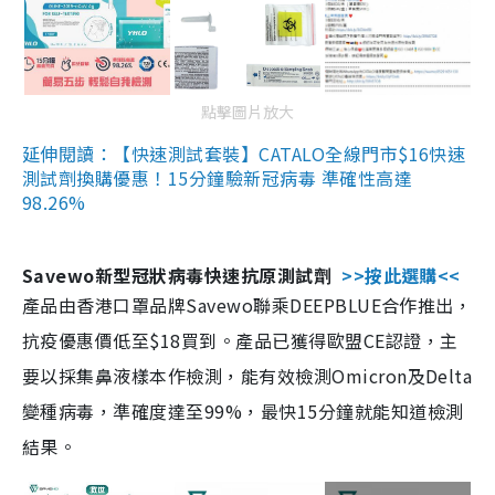
點擊圖片放大
延伸閱讀：【快速測試套裝】CATALO全線門市$16快速
測試劑換購優惠！15分鐘驗新冠病毒 準確性高達
98.26%
Savewo新型冠狀病毒快速抗原測試劑
>>按此選購<<
產品由香港口罩品牌Savewo聯乘DEEPBLUE合作推出，
抗疫優惠價低至$18買到。產品已獲得歐盟CE認證，主
要以採集鼻液樣本作檢測，能有效檢測Omicron及Delta
變種病毒，準確度達至99%，最快15分鐘就能知道檢測
結果。