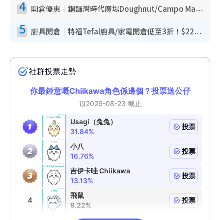
4
開倉優惠｜銅鑼灣時代廣場Doughnut/Campo Marzio開倉低至1折！背囊、書包、手袋劈價$200起
5
廚具開倉｜特福Tefal廚具/家電開倉低至3折！$220起買平底鍋/炒鑊/湯煲！電飯煲/吸塵機/燙斗$418起