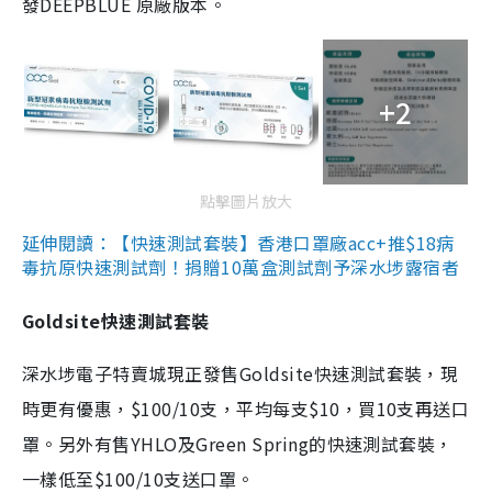
發DEEPBLUE 原廠版本。
+2
點擊圖片放大
延伸閱讀：【快速測試套裝】香港口罩廠acc+推$18病
毒抗原快速測試劑！捐贈10萬盒測試劑予深水埗露宿者
Goldsite快速測試套裝
深水埗電子特賣城現正發售Goldsite快速測試套裝，現
時更有優惠，$100/10支，平均每支$10，買10支再送口
罩。另外有售YHLO及Green Spring的快速測試套裝，
一樣低至$100/10支送口罩。