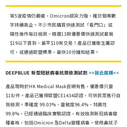
第5波疫情仍嚴峻，Omicron感染力強，確診個案數
字持續高企。不少市民購買快速測試「看門口」或
陽性後作每日檢測。精選13款優惠價快速測試套裝
$19以下買到，最平$10有交易！產品已獲衛生署認
可，或通過歐盟標準，最快10分鐘知結果。
DEEPBLUE 新型冠狀病毒抗原檢測試劑
>>按此選購<<
產品現時於HK Medical Mask官網有售，優惠價只要
$18/件。產品已獲得歐盟CE1434認證，可供民眾進行自
我檢測。準確度 99.03%、靈敏度96.4%、特異性
99.8%，已經通過臨床實驗認證，有效檢測新冠病毒變
種毒株，包括Omicron 及Delta變種病毒。使用鼻拭子