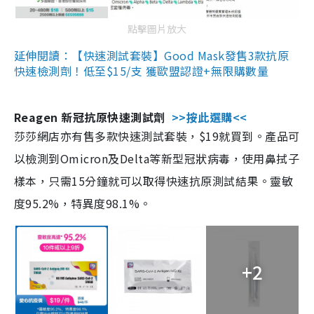
點擊圖片放大
延伸閱讀：【快速測試套裝】Good Mask發售3款抗原
快速檢測劑！低至$15/支 獲歐盟認證+無限購數量
Reagen 新冠抗原快速測試劑
>>按此選購<<
莎莎網店亦有售多款快速測試套裝，$19就買到。產品可
以檢測到Omicron及Delta等新型冠狀病毒，使用鼻拭子
樣本，只需15分鐘就可以取得快速抗原測試結果。靈敏
度95.2%，特異度98.1%。
+2