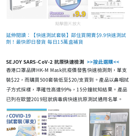
點擊圖片放大
延伸閱讀：【快速測試套裝】鄰住買開賣$9.9快速測試
劑！最快即日發貨 每日15萬盒補貨
SEJOY SARS-CoV-2 抗原快速檢測
>>按此選購<<
香港口罩品牌HK-M Mask抗疫價發售快速檢測劑，單支
裝$22，而購買500套裝低至$20/支買到。產品以鼻咽拭
子方式採樣，準確性高達99%，15分鐘就知結果。產品
已列在歐盟2019冠狀病毒病快速抗原測試通用名單。