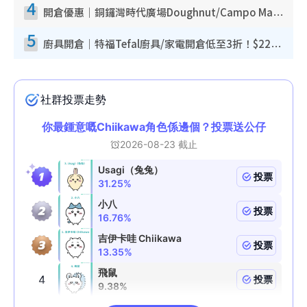
4
開倉優惠｜銅鑼灣時代廣場Doughnut/Campo Marzio開倉低至1折！背囊、書包、手袋劈價$200起
5
廚具開倉｜特福Tefal廚具/家電開倉低至3折！$220起買平底鍋/炒鑊/湯煲！電飯煲/吸塵機/燙斗$418起