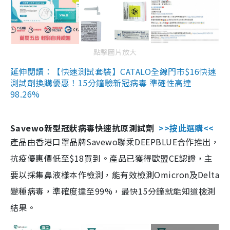
點擊圖片放大
延伸閱讀：【快速測試套裝】CATALO全線門市$16快速
測試劑換購優惠！15分鐘驗新冠病毒 準確性高達
98.26%
Savewo新型冠狀病毒快速抗原測試劑
>>按此選購<<
產品由香港口罩品牌Savewo聯乘DEEPBLUE合作推出，
抗疫優惠價低至$18買到。產品已獲得歐盟CE認證，主
要以採集鼻液樣本作檢測，能有效檢測Omicron及Delta
變種病毒，準確度達至99%，最快15分鐘就能知道檢測
結果。