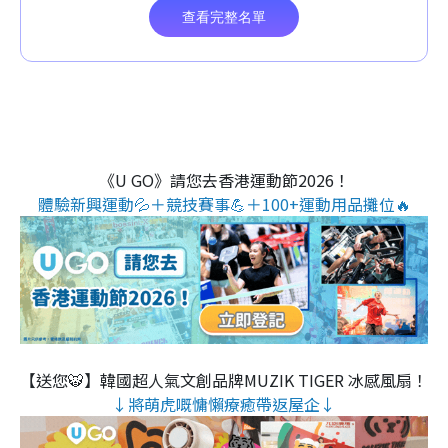
《U GO》請您去香港運動節2026！
體驗新興運動💦＋競技賽事💪＋100+運動用品攤位🔥
【送您🐯】韓國超人氣文創品牌MUZIK TIGER 冰感風扇！
↓將萌虎嘅慵懶療癒帶返屋企↓