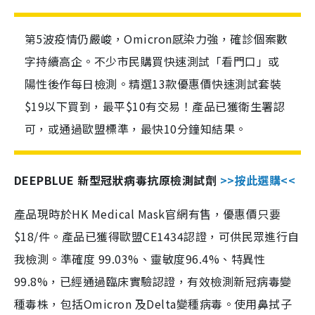
第5波疫情仍嚴峻，Omicron感染力強，確診個案數
字持續高企。不少市民購買快速測試「看門口」或
陽性後作每日檢測。精選13款優惠價快速測試套裝
$19以下買到，最平$10有交易！產品已獲衛生署認
可，或通過歐盟標準，最快10分鐘知結果。
DEEPBLUE 新型冠狀病毒抗原檢測試劑
>>按此選購<<
產品現時於HK Medical Mask官網有售，優惠價只要
$18/件。產品已獲得歐盟CE1434認證，可供民眾進行自
我檢測。準確度 99.03%、靈敏度96.4%、特異性
99.8%，已經通過臨床實驗認證，有效檢測新冠病毒變
種毒株，包括Omicron 及Delta變種病毒。使用鼻拭子