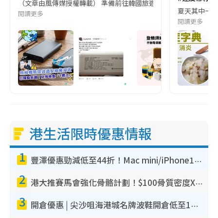
（文章由風傳媒授權轉載） 準備前往韓國旅遊的民眾，近期要特別留
夏天其中一種時
閱讀更多
閱讀更多
港生活限時優惠情報
1
豐澤優惠勁減低至44折！Mac mini/iPhone17Pro大減價！廚房家電$220起
2
港大推賽馬會強化骨骼計劃！$100骨質密度X光檢查 完成免費運動訓練送超市禮券！附參加資格
3
開倉優惠 | 尖沙咀海港城名牌波鞋開倉低至1折！On鞋$899起／Joy&Peace鞋履$98起