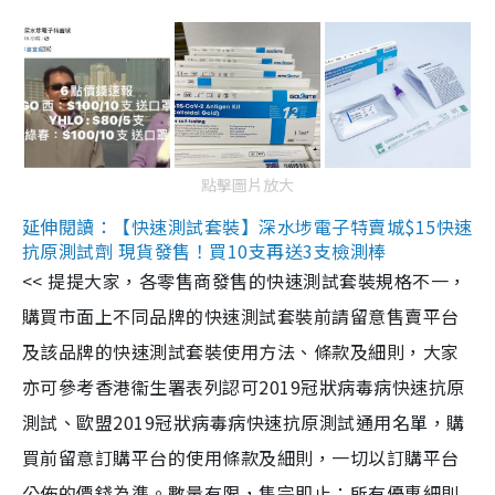
點擊圖片放大
延伸閱讀：【快速測試套裝】深水埗電子特賣城$15快速
抗原測試劑 現貨發售！買10支再送3支檢測棒
<< 提提大家，各零售商發售的快速測試套裝規格不一，
購買市面上不同品牌的快速測試套裝前請留意售賣平台
及該品牌的快速測試套裝使用方法、條款及細則，大家
亦可參考香港衞生署表列認可2019冠狀病毒病快速抗原
測試、歐盟2019冠狀病毒病快速抗原測試通用名單，購
買前留意訂購平台的使用條款及細則，一切以訂購平台
公佈的價錢為準。數量有限，售完即止；所有優惠細則