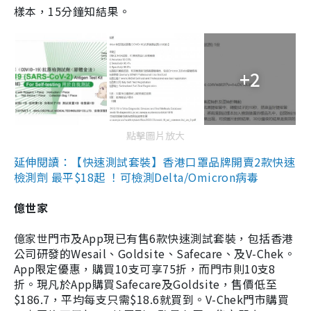
樣本，15分鐘知結果。
+2
點擊圖片放大
延伸閱讀：【快速測試套裝】香港口罩品牌開賣2款快速
檢測劑 最平$18起 ！可檢測Delta/Omicron病毒
億世家
億家世門市及App現已有售6款快速測試套裝，包括香港
公司研發的Wesail、Goldsite、Safecare、及V-Chek。
App限定優惠，購買10支可享75折，而門市則10支8
折。現凡於App購買Safecare及Goldsite，售價低至
$186.7，平均每支只需$18.6就買到。V-Chek門市購買