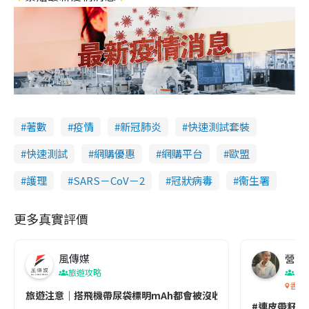
著數
疫情
新冠肺炎
快速測試套裝
快速測試
網購優惠
網購平台
歐盟
護理
SARS－CoV－2
冠狀病毒
衞生署
更多真實評價
風傳媒
營養教
旅遊攻略
生
香港
旅遊注意｜搭飛機帶尿袋標明mAh都會被沒收😱出發前切記檢查「1
#連皮帶籽都