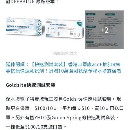
發DEEPBLUE 原廠版本。
+2
點擊圖片放大
延伸閱讀：【快速測試套裝】香港口罩廠acc+推$18病
毒抗原快速測試劑！捐贈10萬盒測試劑予深水埗露宿者
Goldsite快速測試套裝
深水埗電子特賣城現正發售Goldsite快速測試套裝，現
時更有優惠，$100/10支，平均每支$10，買10支再送口
罩。另外有售YHLO及Green Spring的快速測試套裝，
一樣低至$100/10支送口罩。