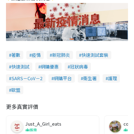
著數
疫情
新冠肺炎
快速測試套裝
快速測試
網購優惠
冠狀病毒
SARS－CoV－2
網購平台
衞生署
護理
歐盟
更多真實評價
Just_A_Girl_eats
co c
娛樂
吹