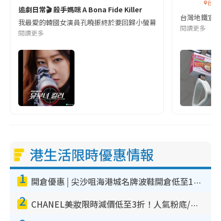
台灣
追劇日常🎬 殺手媽咪 A Bona Fide Killer
台灣地鐵宣
我最愛的韓國女演員孔曉振終於要回歸小螢幕啦!這次的劇本改編自同名
閱讀更多
閱讀更多
港生活限時優惠情報
1
開倉優惠 | 尖沙咀海港城名牌波鞋開倉低至1折！On鞋$899起／Joy&Peace鞋履$98起
2
CHANEL美妝限時減價低至3折！人氣粉底/唇膏/精華液低至$275！COCO香水都有平