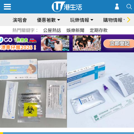
演唱會
優惠著數
玩樂情報
購物情報
熱門關鍵字：
公屋熱話
娛樂新聞
定期存款