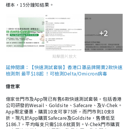
樣本，15分鐘知結果。
+2
點擊圖片放大
延伸閱讀：【快速測試套裝】香港口罩品牌開賣2款快速
檢測劑 最平$18起 ！可檢測Delta/Omicron病毒
億世家
億家世門市及App現已有售6款快速測試套裝，包括香港
公司研發的Wesail、Goldsite、Safecare、及V-Chek。
App限定優惠，購買10支可享75折，而門市則10支8
折。現凡於App購買Safecare及Goldsite，售價低至
$186.7，平均每支只需$18.6就買到。V-Chek門市購買