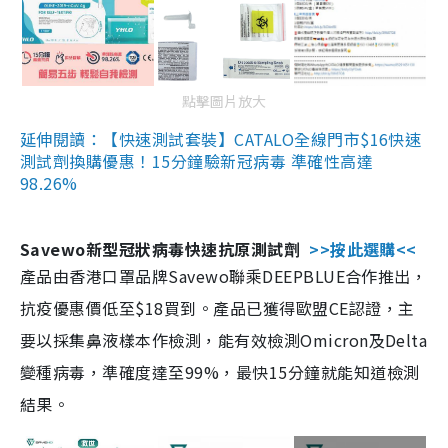
點擊圖片放大
延伸閱讀：【快速測試套裝】CATALO全線門市$16快速
測試劑換購優惠！15分鐘驗新冠病毒 準確性高達
98.26%
Savewo新型冠狀病毒快速抗原測試劑
>>按此選購<<
產品由香港口罩品牌Savewo聯乘DEEPBLUE合作推出，
抗疫優惠價低至$18買到。產品已獲得歐盟CE認證，主
要以採集鼻液樣本作檢測，能有效檢測Omicron及Delta
變種病毒，準確度達至99%，最快15分鐘就能知道檢測
結果。