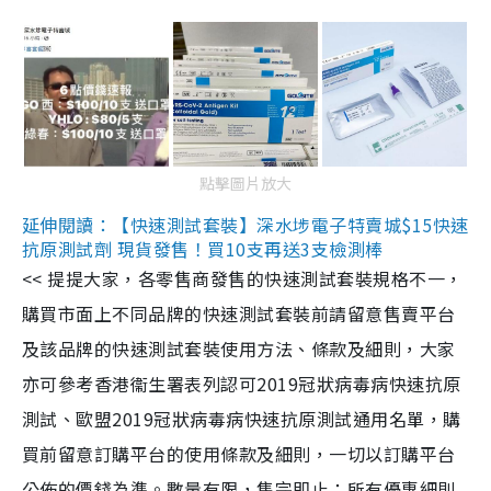
點擊圖片放大
延伸閱讀：【快速測試套裝】深水埗電子特賣城$15快速
抗原測試劑 現貨發售！買10支再送3支檢測棒
<< 提提大家，各零售商發售的快速測試套裝規格不一，
購買市面上不同品牌的快速測試套裝前請留意售賣平台
及該品牌的快速測試套裝使用方法、條款及細則，大家
亦可參考香港衞生署表列認可2019冠狀病毒病快速抗原
測試、歐盟2019冠狀病毒病快速抗原測試通用名單，購
買前留意訂購平台的使用條款及細則，一切以訂購平台
公佈的價錢為準。數量有限，售完即止；所有優惠細則