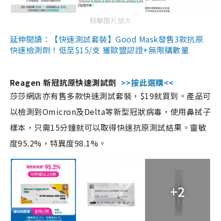
點擊圖片放大
延伸閱讀：【快速測試套裝】Good Mask發售3款抗原
快速檢測劑！低至$15/支 獲歐盟認證+無限購數量
Reagen 新冠抗原快速測試劑
>>按此選購<<
莎莎網店亦有售多款快速測試套裝，$19就買到。產品可
以檢測到Omicron及Delta等新型冠狀病毒，使用鼻拭子
樣本，只需15分鐘就可以取得快速抗原測試結果。靈敏
度95.2%，特異度98.1%。
+2