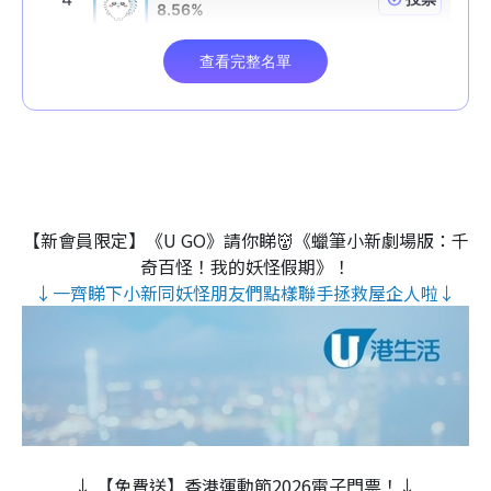
【新會員限定】《U GO》請你睇👹《蠟筆小新劇場版：千
奇百怪！我的妖怪假期》！
↓一齊睇下小新同妖怪朋友們點樣聯手拯救屋企人啦↓
↓ 【免費送】香港運動節2026電子門票！↓