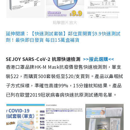
點擊圖片放大
延伸閱讀：【快速測試套裝】鄰住買開賣$9.9快速測試
劑！最快即日發貨 每日15萬盒補貨
SEJOY SARS-CoV-2 抗原快速檢測
>>按此選購<<
香港口罩品牌HK-M Mask抗疫價發售快速檢測劑，單支
裝$22，而購買500套裝低至$20/支買到。產品以鼻咽拭
子方式採樣，準確性高達99%，15分鐘就知結果。產品
已列在歐盟2019冠狀病毒病快速抗原測試通用名單。