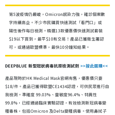
第5波疫情仍嚴峻，Omicron感染力強，確診個案數
字持續高企。不少市民購買快速測試「看門口」或
陽性後作每日檢測。精選13款優惠價快速測試套裝
$19以下買到，最平$10有交易！產品已獲衛生署認
可，或通過歐盟標準，最快10分鐘知結果。
DEEPBLUE 新型冠狀病毒抗原檢測試劑
>>按此選購<<
產品現時於HK Medical Mask官網有售，優惠價只要
$18/件。產品已獲得歐盟CE1434認證，可供民眾進行自
我檢測。準確度 99.03%、靈敏度96.4%、特異性
99.8%，已經通過臨床實驗認證，有效檢測新冠病毒變
種毒株，包括Omicron 及Delta變種病毒。使用鼻拭子