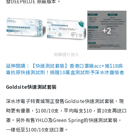
發DEEPBLUE 原廠版本。
+2
點擊圖片放大
延伸閱讀：【快速測試套裝】香港口罩廠acc+推$18病
毒抗原快速測試劑！捐贈10萬盒測試劑予深水埗露宿者
Goldsite快速測試套裝
深水埗電子特賣城現正發售Goldsite快速測試套裝，現
時更有優惠，$100/10支，平均每支$10，買10支再送口
罩。另外有售YHLO及Green Spring的快速測試套裝，
一樣低至$100/10支送口罩。