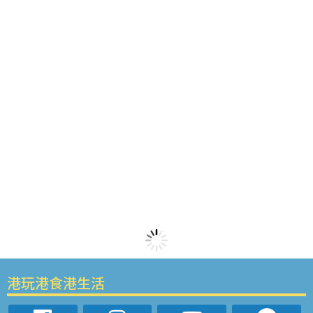
港玩港食港生活