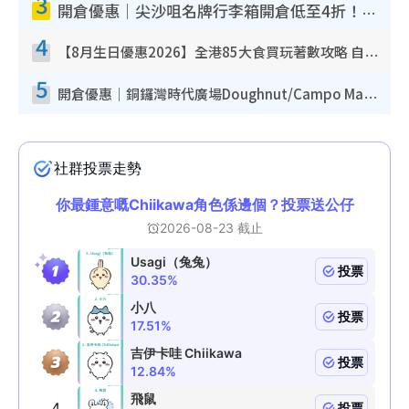
3
開倉優惠｜尖沙咀名牌行李箱開倉低至4折！一連5日 American Tourister/ace./Hallmark $200起！
4
【8月生日優惠2026】全港85大食買玩著數攻略 自助餐/火鍋放題同行免費＋誠品/DONKI送現金券
5
開倉優惠｜銅鑼灣時代廣場Doughnut/Campo Marzio開倉低至1折！背囊、書包、手袋劈價$200起