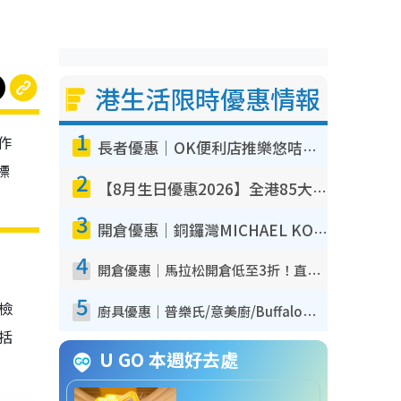
港生活限時優惠情報
1
作
長者優惠｜OK便利店推樂悠咭優惠！買麵包/牛奶/保健品拍卡即減
標
2
【8月生日優惠2026】全港85大食買玩著數攻略 自助餐/火鍋放題同行免費＋誠品/DONKI送現金券
3
開倉優惠｜銅鑼灣MICHAEL KORS開倉低至17折！直擊$500起買手袋/銀包/鞋款 必買經典Jet Set系列
4
開倉優惠｜馬拉松開倉低至3折！直擊$99起買adidas／New Balance／Puma鞋款 STANLEY保溫杯劈價至$119起
5
我檢
廚具優惠｜普樂氏/意美廚/Buffalo廚具低至3折！$89起買煎鍋／炒鑊／個人鍋 同場小家電激減至$99起
包括
U GO 本週好去處