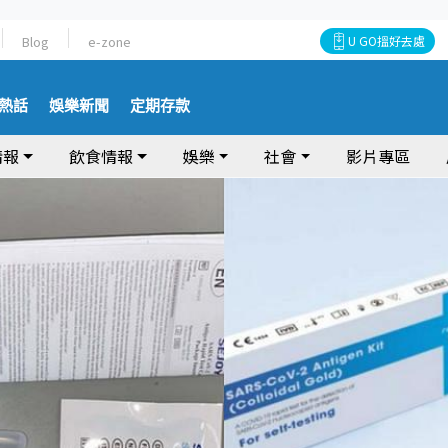
Blog
e-zone
U GO搵好去處
熱話
娛樂新聞
定期存款
情報
飲食情報
娛樂
社會
影片專區