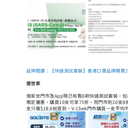
延伸閱讀：【快速測試套裝】香港口罩品牌開賣2款快速
億世家
億家世門市及App現已有售6款快速測試套裝，包括香港公司
限定優惠，購買10支可享75折，而門市則10支8折。現
支只需$18.6就買到。V-Chek門市購買一支平