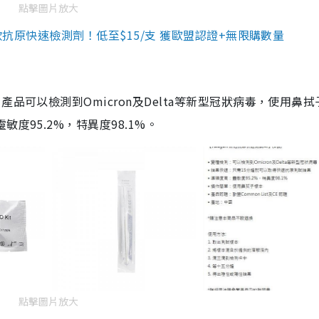
點擊圖片放大
3款抗原快速檢測劑！低至$15/支 獲歐盟認證+無限購數量
品可以檢測到Omicron及Delta等新型冠狀病毒，使用鼻拭
度95.2%，特異度98.1%。
點擊圖片放大