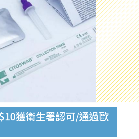
$10獲衛生署認可/通過歐