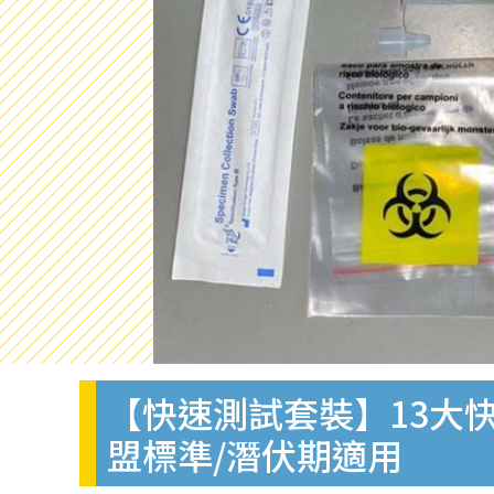
【快速測試套裝】13大快
盟標準/潛伏期適用