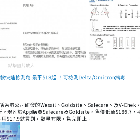
點擊圖片放大
檢測劑 最平$18起 ！可檢測Delta/Omicron病毒
研發的Wesail、Goldsite、Safecare、及V-Chek。
凡於App購買Safecare及Goldsite，售價低至$186.7
均不用$17.9就買到，數量有限，售完即止。