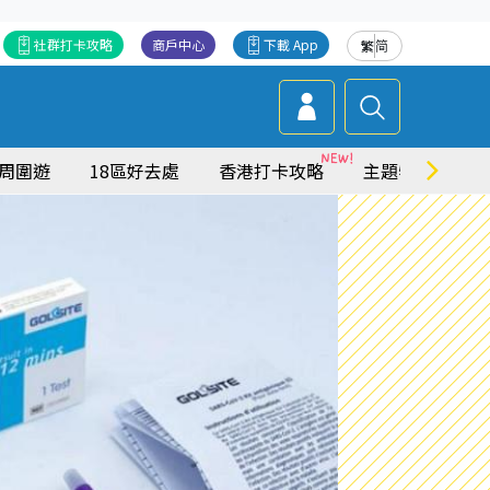
社群打卡攻略
商戶中心
下載 App
繁
简
周圍遊
18區好去處
香港打卡攻略
主題特集