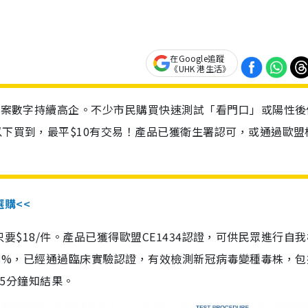
在Google追蹤
《UHK 港生活》
診個案數字持續高企。不少市民購買快速測試「看門口」或陽性後
以下買到，最平$10有交易！產品已獲衛生署認可，或通過歐盟
選購<<
惠價只要$18/件。產品已獲得歐盟CE1434認證，可供民眾進行自
性99.8%，已經通過臨床實驗認證，有效檢測新冠病毒變種毒株，
，15分鐘知結果。