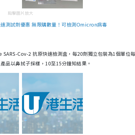
點擊圖片放大
測試劑優惠 無限購數量！可檢測Omicron病毒
are SARS-Cov-2 抗原快速檢測盒，每20劑獨立包裝為1個單位
5。產品以鼻拭子採樣，10至15分鐘知結果。