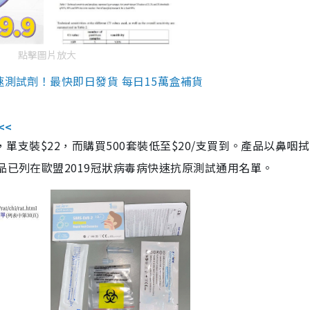
點擊圖片放大
速測試劑！最快即日發貨 每日15萬盒補貨
<<
，單支裝$22，而購買500套裝低至$20/支買到。產品以鼻咽
品已列在歐盟2019冠狀病毒病快速抗原測試通用名單。