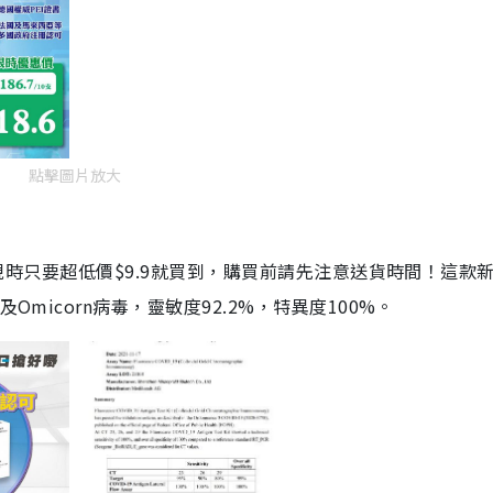
點擊圖片放大
劑，現時只要超低價$9.9就買到，購買前請先注意送貨時間！這款
Omicorn病毒，靈敏度92.2%，特異度100%。