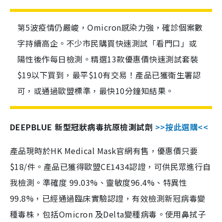
第5波疫情仍嚴峻，Omicron感染力強，確診個案數
字持續高企。不少市民購買快速測試「看門口」或
陽性後作每日檢測。精選13款優惠價快速測試套裝
$19以下買到，最平$10有交易！產品已獲衛生署認
可，或通過歐盟標準，最快10分鐘知結果。
DEEPBLUE 新型冠狀病毒抗原檢測試劑
>>按此選購<<
產品現時於HK Medical Mask官網有售，優惠價只要
$18/件。產品已獲得歐盟CE1434認證，可供民眾進行自
我檢測。準確度 99.03%、靈敏度96.4%、特異性
99.8%，已經通過臨床實驗認證，有效檢測新冠病毒變
種毒株，包括Omicron 及Delta變種病毒。使用鼻拭子