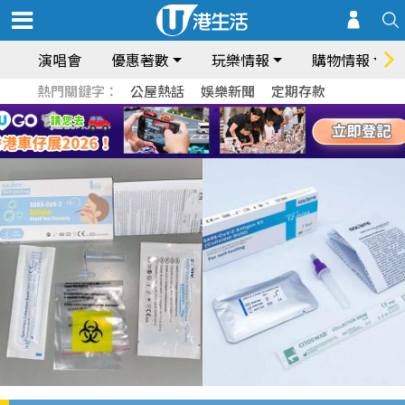
演唱會
優惠著數
玩樂情報
購物情報
熱門關鍵字：
公屋熱話
娛樂新聞
定期存款