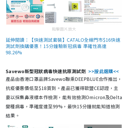
點擊圖片放大
延伸閱讀：【快速測試套裝】CATALO全線門市$16快速
測試劑換購優惠！15分鐘驗新冠病毒 準確性高達
98.26%
Savewo新型冠狀病毒快速抗原測試劑
>>按此選購<<
產品由香港口罩品牌Savewo聯乘DEEPBLUE合作推出，
抗疫優惠價低至$18買到。產品已獲得歐盟CE認證，主
要以採集鼻液樣本作檢測，能有效檢測Omicron及Delta
變種病毒，準確度達至99%，最快15分鐘就能知道檢測
結果。