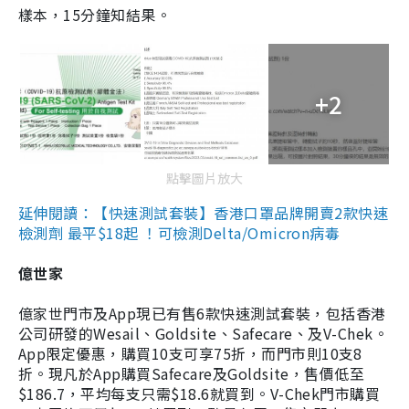
樣本，15分鐘知結果。
+2
點擊圖片放大
延伸閱讀：【快速測試套裝】香港口罩品牌開賣2款快速
檢測劑 最平$18起 ！可檢測Delta/Omicron病毒
億世家
億家世門市及App現已有售6款快速測試套裝，包括香港
公司研發的Wesail、Goldsite、Safecare、及V-Chek。
App限定優惠，購買10支可享75折，而門市則10支8
折。現凡於App購買Safecare及Goldsite，售價低至
$186.7，平均每支只需$18.6就買到。V-Chek門市購買