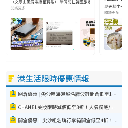
（文章由風傳媒授權轉載） 準備前往韓國旅遊的民眾，近期要特別留
夏天其中一種時
閱讀更多
閱讀更多
港生活限時優惠情報
1
開倉優惠 | 尖沙咀海港城名牌波鞋開倉低至1折！On鞋$899起／Joy&Peace鞋履$98起
2
CHANEL美妝限時減價低至3折！人氣粉底/唇膏/精華液低至$275！COCO香水都有平
3
開倉優惠｜尖沙咀名牌行李箱開倉低至4折！一連5日 American Tourister/ace./Hallmark $200起！