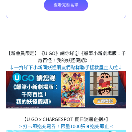
【新會員限定】《U GO》請你睇👹《蠟筆小新劇場版：千
奇百怪！我的妖怪假期》！
↓一齊睇下小新同妖怪朋友們點樣聯手拯救屋企人啦↓
【U GO x CHARGESPOT 夏日消暑企劃⚡】
> 打卡即送充電券！限量1000張🔋送完即止 <