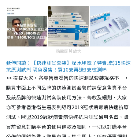
點擊圖片放大
延伸閱讀：【快速測試套裝】深水埗電子特賣城$15快速
抗原測試劑 現貨發售！買10支再送3支檢測棒
<< 提提大家，各零售商發售的快速測試套裝規格不一，
購買市面上不同品牌的快速測試套裝前請留意售賣平台
及該品牌的快速測試套裝使用方法、條款及細則，大家
亦可參考香港衞生署表列認可2019冠狀病毒病快速抗原
測試、歐盟2019冠狀病毒病快速抗原測試通用名單，購
買前留意訂購平台的使用條款及細則，一切以訂購平台
公佈的價錢為準。數量有限，售完即止；所有優惠細則