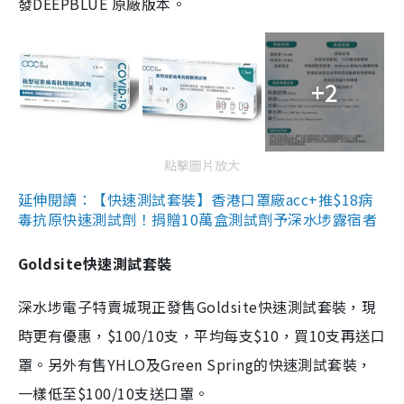
發DEEPBLUE 原廠版本。
+2
點擊圖片放大
延伸閱讀：【快速測試套裝】香港口罩廠acc+推$18病
毒抗原快速測試劑！捐贈10萬盒測試劑予深水埗露宿者
Goldsite快速測試套裝
深水埗電子特賣城現正發售Goldsite快速測試套裝，現
時更有優惠，$100/10支，平均每支$10，買10支再送口
罩。另外有售YHLO及Green Spring的快速測試套裝，
一樣低至$100/10支送口罩。