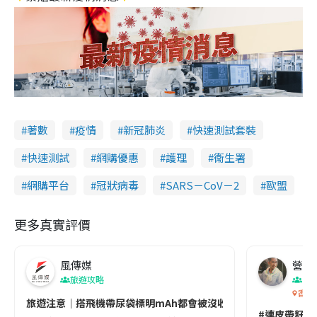
著數
疫情
新冠肺炎
快速測試套裝
快速測試
網購優惠
護理
衞生署
網購平台
冠狀病毒
SARS－CoV－2
歐盟
更多真實評價
風傳媒
營養教
旅遊攻略
生
香港
旅遊注意｜搭飛機帶尿袋標明mAh都會被沒收😱出發前切記檢查「1
#連皮帶籽都