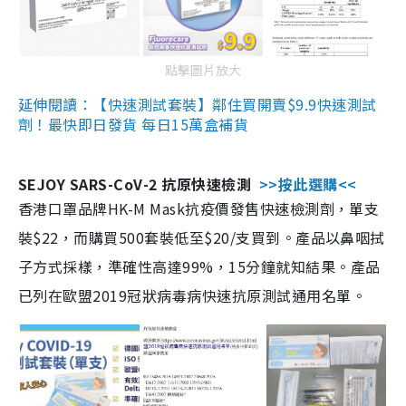
點擊圖片放大
延伸閱讀：【快速測試套裝】鄰住買開賣$9.9快速測試
劑！最快即日發貨 每日15萬盒補貨
SEJOY SARS-CoV-2 抗原快速檢測
>>按此選購<<
香港口罩品牌HK-M Mask抗疫價發售快速檢測劑，單支
裝$22，而購買500套裝低至$20/支買到。產品以鼻咽拭
子方式採樣，準確性高達99%，15分鐘就知結果。產品
已列在歐盟2019冠狀病毒病快速抗原測試通用名單。