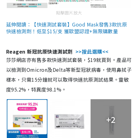
點擊圖片放大
延伸閱讀：【快速測試套裝】Good Mask發售3款抗原
快速檢測劑！低至$15/支 獲歐盟認證+無限購數量
Reagen 新冠抗原快速測試劑
>>按此選購<<
莎莎網店亦有售多款快速測試套裝，$19就買到。產品可
以檢測到Omicron及Delta等新型冠狀病毒，使用鼻拭子
樣本，只需15分鐘就可以取得快速抗原測試結果。靈敏
度95.2%，特異度98.1%。
+2