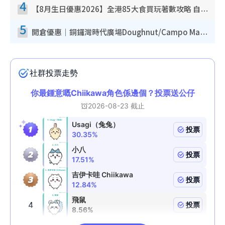
4
【8月生日優惠2026】全港85大食買玩著數攻略 自助餐/火鍋放題同行免費＋誠品/DONKI送現金券
5
開倉優惠｜銅鑼灣時代廣場Doughnut/Campo Marzio開倉低至1折！背囊、書包、手袋劈價$200起