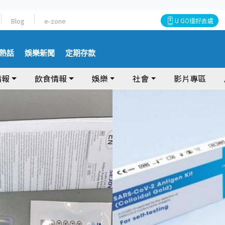
Blog
e-zone
U GO搵好去處
熱話
娛樂新聞
定期存款
情報
飲食情報
娛樂
社會
影片專區