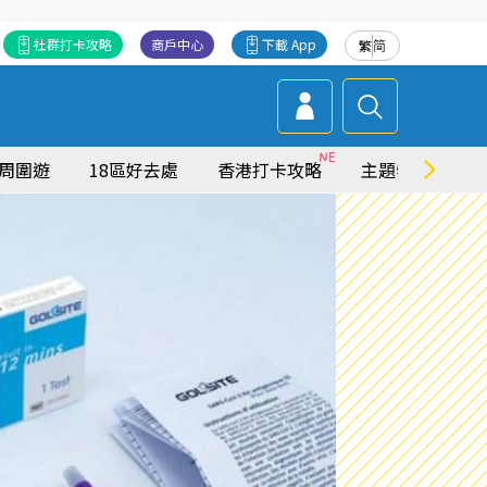
社群打卡攻略
商戶中心
下載 App
繁
简
周圍遊
18區好去處
香港打卡攻略
主題特集