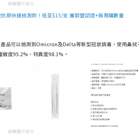
點擊圖片放大
3款抗原快速檢測劑！低至$15/支 獲歐盟認證+無限購數量
品可以檢測到Omicron及Delta等新型冠狀病毒，使用鼻拭
度95.2%，特異度98.1%。
點擊圖片放大