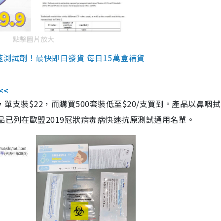
點擊圖片放大
速測試劑！最快即日發貨 每日15萬盒補貨
<<
，單支裝$22，而購買500套裝低至$20/支買到。產品以鼻咽
品已列在歐盟2019冠狀病毒病快速抗原測試通用名單。