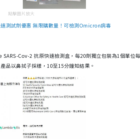
點擊圖片放大
測試劑優惠 無限購數量！可檢測Omicron病毒
are SARS-Cov-2 抗原快速檢測盒，每20劑獨立包裝為1個單位
5。產品以鼻拭子採樣，10至15分鐘知結果。