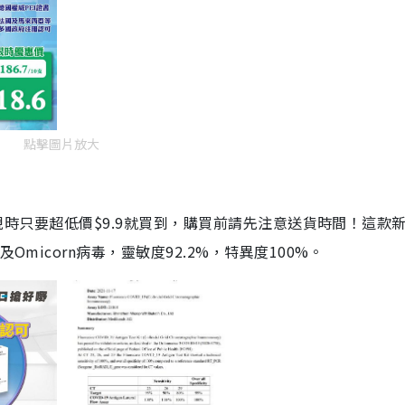
點擊圖片放大
劑，現時只要超低價$9.9就買到，購買前請先注意送貨時間！這款
Omicorn病毒，靈敏度92.2%，特異度100%。