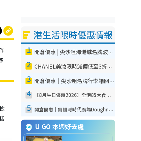
港生活限時優惠情報
1
作
開倉優惠 | 尖沙咀海港城名牌波鞋開倉低至1折！On鞋$899起／Joy&Peace鞋履$98起
標
2
CHANEL美妝限時減價低至3折！人氣粉底/唇膏/精華液低至$275！COCO香水都有平
3
開倉優惠｜尖沙咀名牌行李箱開倉低至4折！一連5日 American Tourister/ace./Hallmark $200起！
4
【8月生日優惠2026】全港85大食買玩著數攻略 自助餐/火鍋放題同行免費＋誠品/DONKI送現金券
5
我檢
開倉優惠｜銅鑼灣時代廣場Doughnut/Campo Marzio開倉低至1折！背囊、書包、手袋劈價$200起
包括
U GO 本週好去處