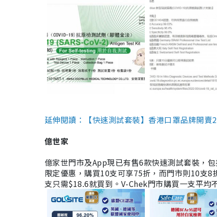
延伸閱讀：【快速測試套裝】香港口罩品牌開賣2款快速
億世家
億家世門市及App現已有售6款快速測試套裝，包括香港公司
限定優惠，購買10支可享75折，而門市則10支8折。現
支只需$18.6就買到。V-Chek門市購買一支平