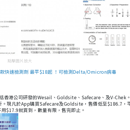
點擊圖片放大
檢測劑 最平$18起 ！可檢測Delta/Omicron病毒
研發的Wesail、Goldsite、Safecare、及V-Chek。
凡於App購買Safecare及Goldsite，售價低至$186.7
均不用$17.9就買到，數量有限，售完即止。