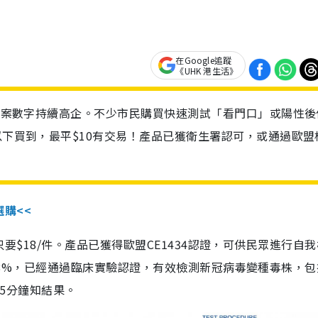
在Google追蹤
《UHK 港生活》
診個案數字持續高企。不少市民購買快速測試「看門口」或陽性後
以下買到，最平$10有交易！產品已獲衛生署認可，或通過歐盟
選購<<
惠價只要$18/件。產品已獲得歐盟CE1434認證，可供民眾進行自
性99.8%，已經通過臨床實驗認證，有效檢測新冠病毒變種毒株，
，15分鐘知結果。