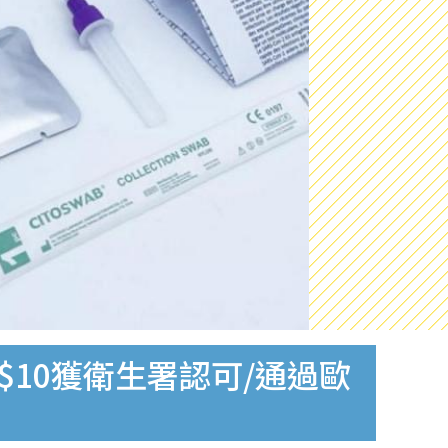
$10獲衛生署認可/通過歐