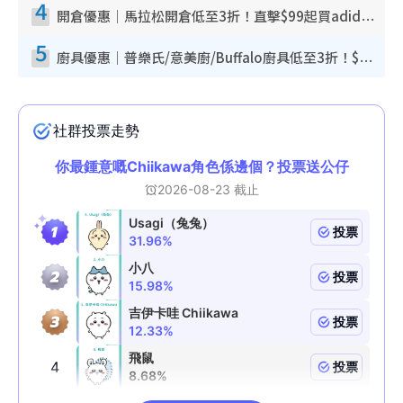
4
開倉優惠｜馬拉松開倉低至3折！直擊$99起買adidas／New Balance／Puma鞋款 STANLEY保溫杯劈價至$119起
5
廚具優惠｜普樂氏/意美廚/Buffalo廚具低至3折！$89起買煎鍋／炒鑊／個人鍋 同場小家電激減至$99起