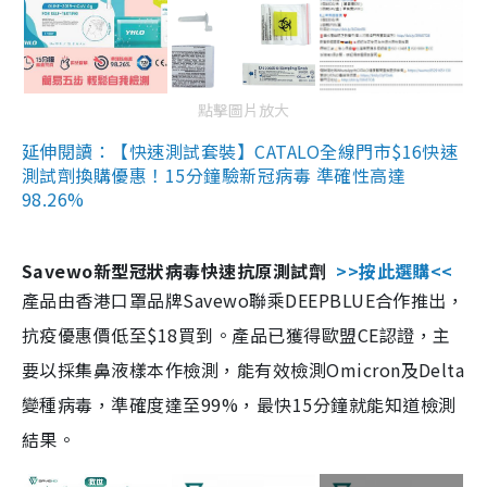
點擊圖片放大
延伸閱讀：【快速測試套裝】CATALO全線門市$16快速
測試劑換購優惠！15分鐘驗新冠病毒 準確性高達
98.26%
Savewo新型冠狀病毒快速抗原測試劑
>>按此選購<<
產品由香港口罩品牌Savewo聯乘DEEPBLUE合作推出，
抗疫優惠價低至$18買到。產品已獲得歐盟CE認證，主
要以採集鼻液樣本作檢測，能有效檢測Omicron及Delta
變種病毒，準確度達至99%，最快15分鐘就能知道檢測
結果。