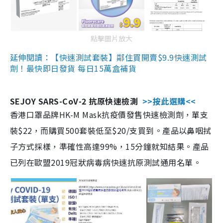
點擊圖片放大
延伸閱讀：【快速測試套裝】鄰住買開賣$9.9快速測試
劑！最快即日發貨 每日15萬盒補貨
SEJOY SARS-CoV-2 抗原快速檢測
>>按此選購<<
香港口罩品牌HK-M Mask抗疫價發售快速檢測劑，單支
裝$22，而購買500套裝低至$20/支買到。產品以鼻咽拭
子方式採樣，準確性高達99%，15分鐘就知結果。產品
已列在歐盟2019冠狀病毒病快速抗原測試通用名單。