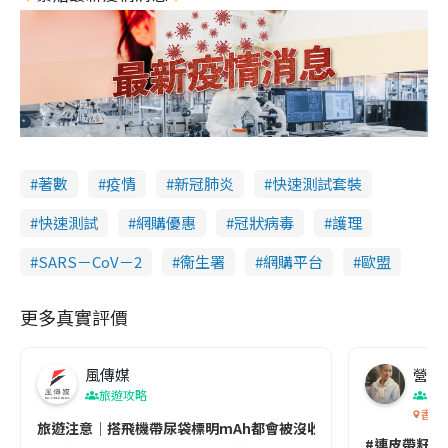
著數
疫情
新冠肺炎
快速測試套裝
快速測試
網購優惠
冠狀病毒
護理
SARS－CoV－2
衞生署
網購平台
歐盟
更多真實評價
風傳媒
營養教
旅遊攻略
生
香港
旅遊注意｜搭飛機帶尿袋標明mAh都會被沒收😱出發前切記檢查「1
#連皮帶籽都