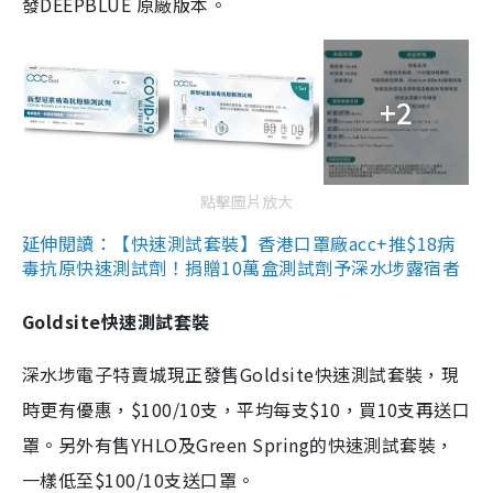
發DEEPBLUE 原廠版本。
+2
點擊圖片放大
延伸閱讀：【快速測試套裝】香港口罩廠acc+推$18病
毒抗原快速測試劑！捐贈10萬盒測試劑予深水埗露宿者
Goldsite快速測試套裝
深水埗電子特賣城現正發售Goldsite快速測試套裝，現
時更有優惠，$100/10支，平均每支$10，買10支再送口
罩。另外有售YHLO及Green Spring的快速測試套裝，
一樣低至$100/10支送口罩。