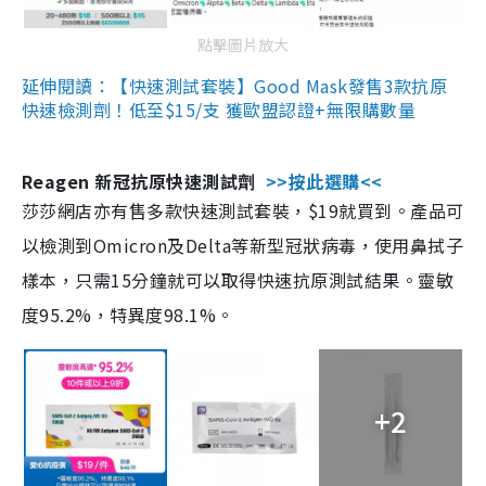
點擊圖片放大
延伸閱讀：【快速測試套裝】Good Mask發售3款抗原
快速檢測劑！低至$15/支 獲歐盟認證+無限購數量
Reagen 新冠抗原快速測試劑
>>按此選購<<
莎莎網店亦有售多款快速測試套裝，$19就買到。產品可
以檢測到Omicron及Delta等新型冠狀病毒，使用鼻拭子
樣本，只需15分鐘就可以取得快速抗原測試結果。靈敏
度95.2%，特異度98.1%。
+2