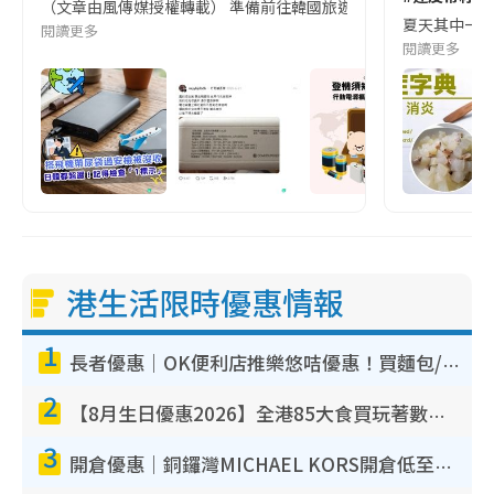
（文章由風傳媒授權轉載） 準備前往韓國旅遊的民眾，近期要特別留
夏天其中一種時
閱讀更多
閱讀更多
港生活限時優惠情報
1
長者優惠｜OK便利店推樂悠咭優惠！買麵包/牛奶/保健品拍卡即減
2
【8月生日優惠2026】全港85大食買玩著數攻略 自助餐/火鍋放題同行免費＋誠品/DONKI送現金券
3
開倉優惠｜銅鑼灣MICHAEL KORS開倉低至17折！直擊$500起買手袋/銀包/鞋款 必買經典Jet Set系列