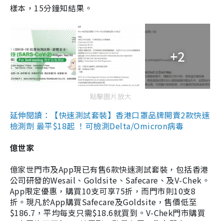
樣本，15分鐘知結果。
+2
點擊圖片放大
延伸閱讀：【快速測試套裝】香港口罩品牌開賣2款快速
檢測劑 最平$18起 ！可檢測Delta/Omicron病毒
億世家
億家世門市及App現已有售6款快速測試套裝，包括香港
公司研發的Wesail、Goldsite、Safecare、及V-Chek。
App限定優惠，購買10支可享75折，而門市則10支8
折。現凡於App購買Safecare及Goldsite，售價低至
$186.7，平均每支只需$18.6就買到。V-Chek門市購買