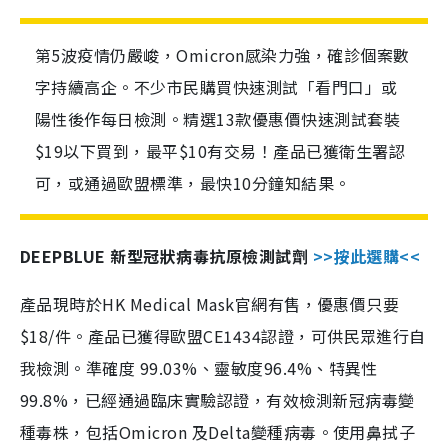
第5波疫情仍嚴峻，Omicron感染力強，確診個案數
字持續高企。不少市民購買快速測試「看門口」或
陽性後作每日檢測。精選13款優惠價快速測試套裝
$19以下買到，最平$10有交易！產品已獲衛生署認
可，或通過歐盟標準，最快10分鐘知結果。
DEEPBLUE 新型冠狀病毒抗原檢測試劑
>>按此選購<<
產品現時於HK Medical Mask官網有售，優惠價只要
$18/件。產品已獲得歐盟CE1434認證，可供民眾進行自
我檢測。準確度 99.03%、靈敏度96.4%、特異性
99.8%，已經通過臨床實驗認證，有效檢測新冠病毒變
種毒株，包括Omicron 及Delta變種病毒。使用鼻拭子