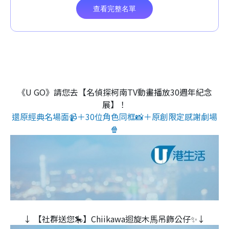
《U GO》請您去【名偵探柯南TV動畫播放30週年紀念
展】！
還原經典名場面📹＋30位角色同框📸＋原創限定感謝劇場
🍿
↓ 【社群送您🎠】Chiikawa迴旋木⾺吊飾公仔✨↓