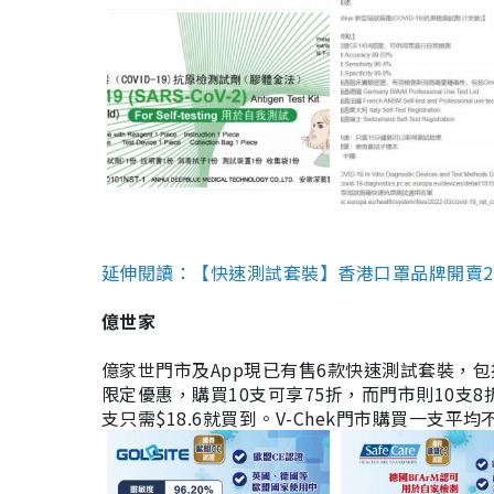
延伸閱讀：【快速測試套裝】香港口罩品牌開賣2款快速
億世家
億家世門市及App現已有售6款快速測試套裝，包括香港公司
限定優惠，購買10支可享75折，而門市則10支8折。現
支只需$18.6就買到。V-Chek門市購買一支平