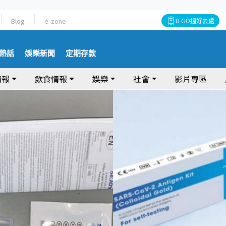
Blog
e-zone
U GO搵好去處
熱話
娛樂新聞
定期存款
情報
飲食情報
娛樂
社會
影片專區