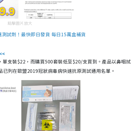
點擊圖片放大
速測試劑！最快即日發貨 每日15萬盒補貨
<<
，單支裝$22，而購買500套裝低至$20/支買到。產品以鼻咽
品已列在歐盟2019冠狀病毒病快速抗原測試通用名單。