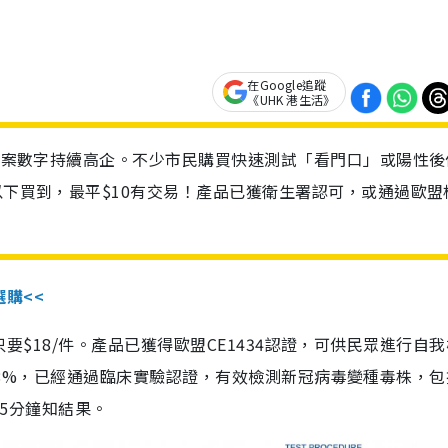
在Google追蹤
《UHK 港生活》
診個案數字持續高企。不少市民購買快速測試「看門口」或陽性後
以下買到，最平$10有交易！產品已獲衛生署認可，或通過歐盟
選購<<
惠價只要$18/件。產品已獲得歐盟CE1434認證，可供民眾進行自
性99.8%，已經通過臨床實驗認證，有效檢測新冠病毒變種毒株，
，15分鐘知結果。