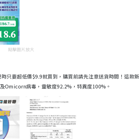
點擊圖片放大
劑，現時只要超低價$9.9就買到，購買前請先注意送貨時間！這款
Omicorn病毒，靈敏度92.2%，特異度100%。