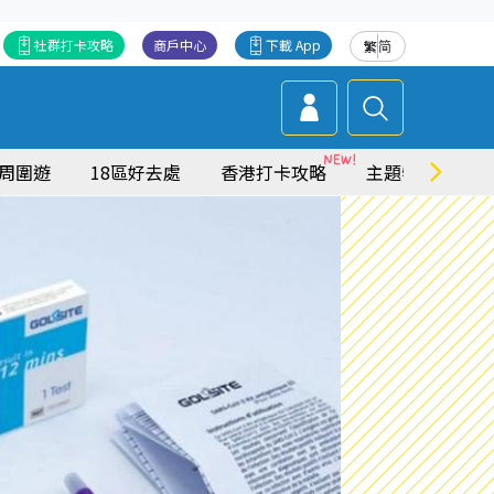
社群打卡攻略
商戶中心
下載 App
繁
简
周圍遊
18區好去處
香港打卡攻略
主題特集