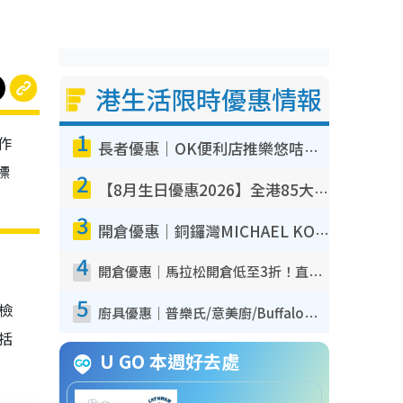
港生活限時優惠情報
1
作
長者優惠｜OK便利店推樂悠咭優惠！買麵包/牛奶/保健品拍卡即減
標
2
【8月生日優惠2026】全港85大食買玩著數攻略 自助餐/火鍋放題同行免費＋誠品/DONKI送現金券
3
開倉優惠｜銅鑼灣MICHAEL KORS開倉低至17折！直擊$500起買手袋/銀包/鞋款 必買經典Jet Set系列
4
開倉優惠｜馬拉松開倉低至3折！直擊$99起買adidas／New Balance／Puma鞋款 STANLEY保溫杯劈價至$119起
5
我檢
廚具優惠｜普樂氏/意美廚/Buffalo廚具低至3折！$89起買煎鍋／炒鑊／個人鍋 同場小家電激減至$99起
包括
U GO 本週好去處