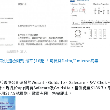
點擊圖片放大
檢測劑 最平$18起 ！可檢測Delta/Omicron病毒
研發的Wesail、Goldsite、Safecare、及V-Chek。
凡於App購買Safecare及Goldsite，售價低至$186.7
均不用$17.9就買到，數量有限，售完即止。