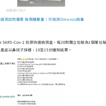
點擊圖片放大
測試劑優惠 無限購數量！可檢測Omicron病毒
are SARS-Cov-2 抗原快速檢測盒，每20劑獨立包裝為1個單位
5。產品以鼻拭子採樣，10至15分鐘知結果。