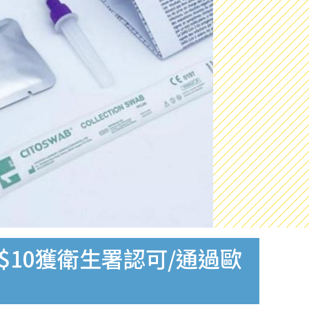
$10獲衛生署認可/通過歐