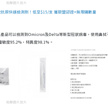
點擊圖片放大
3款抗原快速檢測劑！低至$15/支 獲歐盟認證+無限購數量
品可以檢測到Omicron及Delta等新型冠狀病毒，使用鼻拭
度95.2%，特異度98.1%。
點擊圖片放大