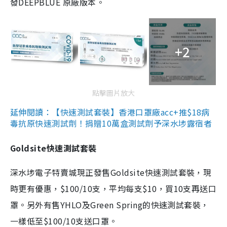
發DEEPBLUE 原廠版本。
+2
點擊圖片放大
延伸閱讀：【快速測試套裝】香港口罩廠acc+推$18病
毒抗原快速測試劑！捐贈10萬盒測試劑予深水埗露宿者
Goldsite快速測試套裝
深水埗電子特賣城現正發售Goldsite快速測試套裝，現
時更有優惠，$100/10支，平均每支$10，買10支再送口
罩。另外有售YHLO及Green Spring的快速測試套裝，
一樣低至$100/10支送口罩。