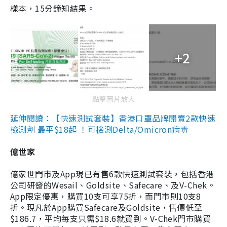
樣本，15分鐘知結果。
+2
點擊圖片放大
延伸閱讀：【快速測試套裝】香港口罩品牌開賣2款快速
檢測劑 最平$18起 ！可檢測Delta/Omicron病毒
億世家
億家世門市及App現已有售6款快速測試套裝，包括香港
公司研發的Wesail、Goldsite、Safecare、及V-Chek。
App限定優惠，購買10支可享75折，而門市則10支8
折。現凡於App購買Safecare及Goldsite，售價低至
$186.7，平均每支只需$18.6就買到。V-Chek門市購買