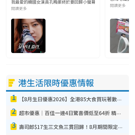
我最愛的韓國女演員孔曉振終於要回歸小螢幕啦!這次的劇本改編自同名
閱讀更多
閱讀更多
港生活限時優惠情報
1
【8月生日優惠2026】全港85大食買玩著數攻略 自助餐/火鍋放題同行免費＋誠品/DONKI送現金券
2
超市優惠｜百佳一連4日驚喜價低至64折 精選貨品$6.5起！指定周末分店免費試食+送$20現金券
3
壽司郎$17生三文魚三貫回歸！8月期間限定創業祭 $10白碟優惠／$12大切長鰭大吞拿魚腩