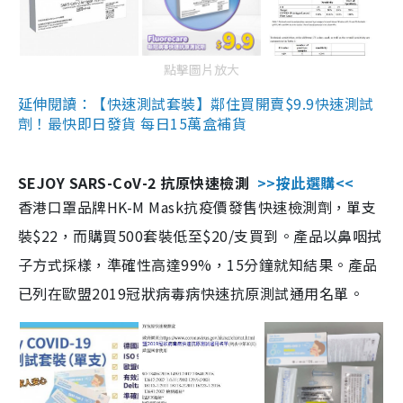
點擊圖片放大
延伸閱讀：【快速測試套裝】鄰住買開賣$9.9快速測試
劑！最快即日發貨 每日15萬盒補貨
SEJOY SARS-CoV-2 抗原快速檢測
>>按此選購<<
香港口罩品牌HK-M Mask抗疫價發售快速檢測劑，單支
裝$22，而購買500套裝低至$20/支買到。產品以鼻咽拭
子方式採樣，準確性高達99%，15分鐘就知結果。產品
已列在歐盟2019冠狀病毒病快速抗原測試通用名單。