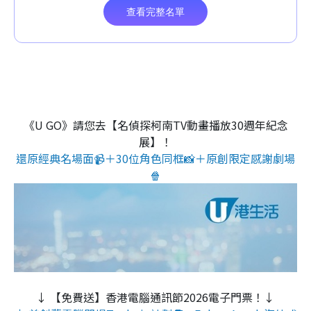
《U GO》請您去【名偵探柯南TV動畫播放30週年紀念
展】！
還原經典名場面📹＋30位角色同框📸＋原創限定感謝劇場
🍿
↓ 【免費送】香港電腦通訊節2026電子門票！↓