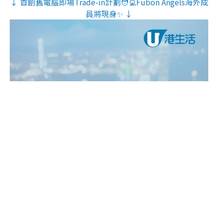
↓ 首創舊電腦即場Trade-in計劃🧑‍💻Fubon Angels海外成
員將現身✨ ↓