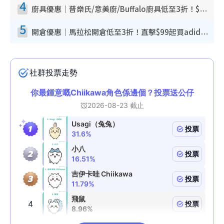
4
廚具優惠｜普樂氏/意美廚/Buffalo廚具低至3折！$89起買煎鍋／炒鑊／個人鍋 同場小家電激減至$99起
5
開倉優惠｜馬拉松開倉低至3折！直擊$99起買adidas／New Balance／Puma鞋款 STANLEY保溫杯劈價至$119起