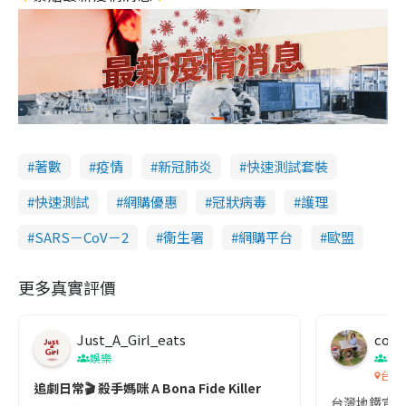
著數
疫情
新冠肺炎
快速測試套裝
快速測試
網購優惠
冠狀病毒
護理
SARS－CoV－2
衞生署
網購平台
歐盟
更多真實評價
Just_A_Girl_eats
co c
娛樂
吹
台灣
追劇日常🎬 殺手媽咪 A Bona Fide Killer
台灣地鐵宣