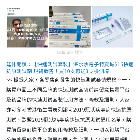
點擊圖片放大
延伸閱讀：【快速測試套裝】深水埗電子特賣城$15快速
抗原測試劑 現貨發售！買10支再送3支檢測棒
<< 提提大家，各零售商發售的快速測試套裝規格不一，
購買市面上不同品牌的快速測試套裝前請留意售賣平台
及該品牌的快速測試套裝使用方法、條款及細則，大家
亦可參考香港衞生署表列認可2019冠狀病毒病快速抗原
測試、歐盟2019冠狀病毒病快速抗原測試通用名單，購
買前留意訂購平台的使用條款及細則，一切以訂購平台
公佈的價錢為準。數量有限，售完即止；所有優惠細則