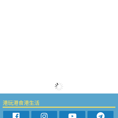
港玩港食港生活