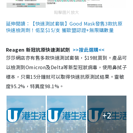
點擊圖片放大
延伸閱讀：【快速測試套裝】Good Mask發售3款抗原
快速檢測劑！低至$15/支 獲歐盟認證+無限購數量
Reagen 新冠抗原快速測試劑
>>按此選購<<
莎莎網店亦有售多款快速測試套裝，$19就買到。產品可
以檢測到Omicron及Delta等新型冠狀病毒，使用鼻拭子
樣本，只需15分鐘就可以取得快速抗原測試結果。靈敏
度95.2%，特異度98.1%。
+2