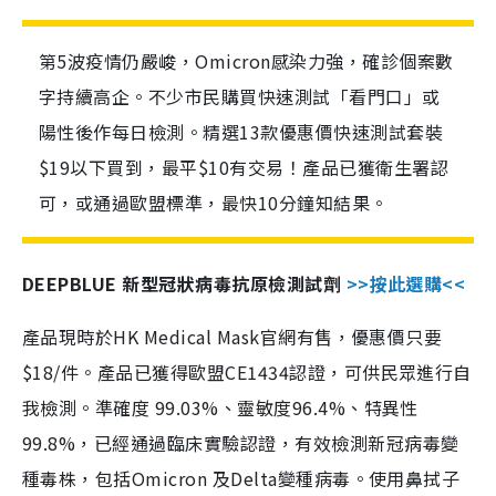
第5波疫情仍嚴峻，Omicron感染力強，確診個案數
字持續高企。不少市民購買快速測試「看門口」或
陽性後作每日檢測。精選13款優惠價快速測試套裝
$19以下買到，最平$10有交易！產品已獲衛生署認
可，或通過歐盟標準，最快10分鐘知結果。
DEEPBLUE 新型冠狀病毒抗原檢測試劑
>>按此選購<<
產品現時於HK Medical Mask官網有售，優惠價只要
$18/件。產品已獲得歐盟CE1434認證，可供民眾進行自
我檢測。準確度 99.03%、靈敏度96.4%、特異性
99.8%，已經通過臨床實驗認證，有效檢測新冠病毒變
種毒株，包括Omicron 及Delta變種病毒。使用鼻拭子