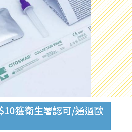
$10獲衛生署認可/通過歐