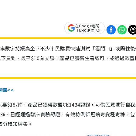
在Google追蹤
《UHK 港生活》
診個案數字持續高企。不少市民購買快速測試「看門口」或陽性後
以下買到，最平$10有交易！產品已獲衛生署認可，或通過歐盟
選購<<
惠價只要$18/件。產品已獲得歐盟CE1434認證，可供民眾進行自
性99.8%，已經通過臨床實驗認證，有效檢測新冠病毒變種毒株，
，15分鐘知結果。