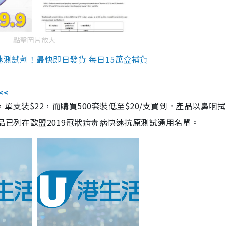
點擊圖片放大
速測試劑！最快即日發貨 每日15萬盒補貨
<<
，單支裝$22，而購買500套裝低至$20/支買到。產品以鼻咽
品已列在歐盟2019冠狀病毒病快速抗原測試通用名單。