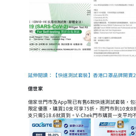
延伸閱讀：【快速測試套裝】香港口罩品牌開賣2款快速
億世家
億家世門市及App現已有售6款快速測試套裝，包括香港公司
限定優惠，購買10支可享75折，而門市則10支8折。現
支只需$18.6就買到。V-Chek門市購買一支平