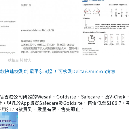
點擊圖片放大
檢測劑 最平$18起 ！可檢測Delta/Omicron病毒
研發的Wesail、Goldsite、Safecare、及V-Chek。
凡於App購買Safecare及Goldsite，售價低至$186.7
均不用$17.9就買到，數量有限，售完即止。