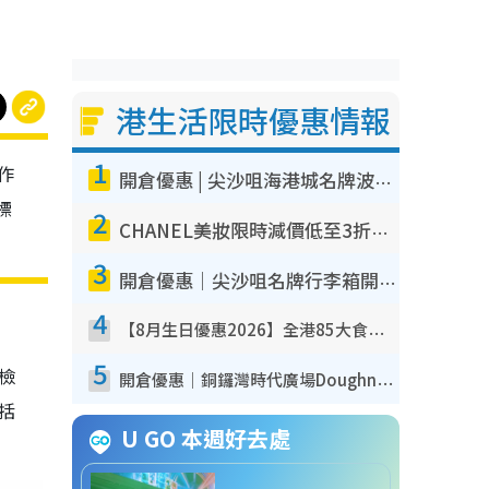
港生活限時優惠情報
1
作
開倉優惠 | 尖沙咀海港城名牌波鞋開倉低至1折！On鞋$899起／Joy&Peace鞋履$98起
標
2
CHANEL美妝限時減價低至3折！人氣粉底/唇膏/精華液低至$275！COCO香水都有平
3
開倉優惠｜尖沙咀名牌行李箱開倉低至4折！一連5日 American Tourister/ace./Hallmark $200起！
4
【8月生日優惠2026】全港85大食買玩著數攻略 自助餐/火鍋放題同行免費＋誠品/DONKI送現金券
5
我檢
開倉優惠｜銅鑼灣時代廣場Doughnut/Campo Marzio開倉低至1折！背囊、書包、手袋劈價$200起
包括
U GO 本週好去處