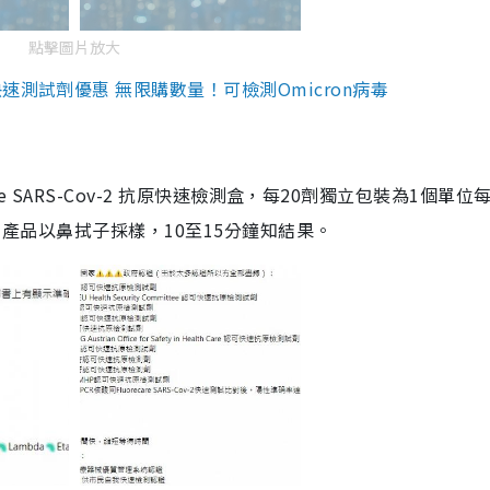
點擊圖片放大
測試劑優惠 無限購數量！可檢測Omicron病毒
are SARS-Cov-2 抗原快速檢測盒，每20劑獨立包裝為1個單位
5。產品以鼻拭子採樣，10至15分鐘知結果。