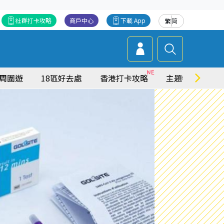
社群打卡攻略
商戶中心
下載 App
繁
简
周圍遊
18區好去處
香港打卡攻略
主題特集