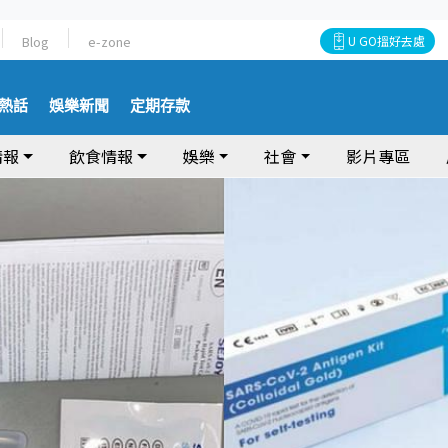
Blog
e-zone
U GO搵好去處
熱話
娛樂新聞
定期存款
情報
飲食情報
娛樂
社會
影片專區