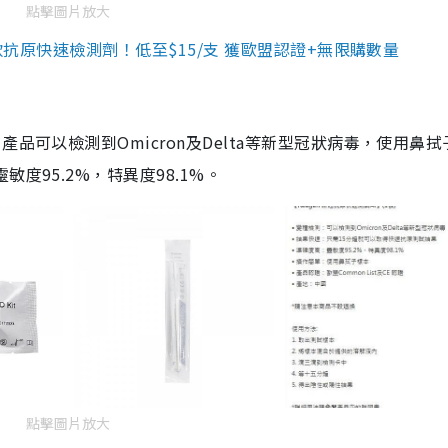
點擊圖片放大
3款抗原快速檢測劑！低至$15/支 獲歐盟認證+無限購數量
品可以檢測到Omicron及Delta等新型冠狀病毒，使用鼻拭
度95.2%，特異度98.1%。
點擊圖片放大