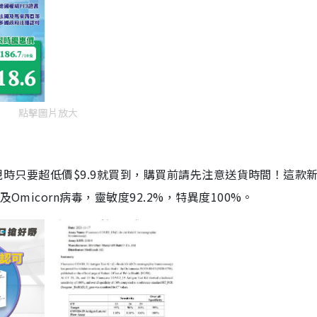
點擊圖片放大
劑，現時只要超低價$9.9就買到，購買前請先注意送貨時間！這款
Omicorn病毒，靈敏度92.2%，特異度100%。