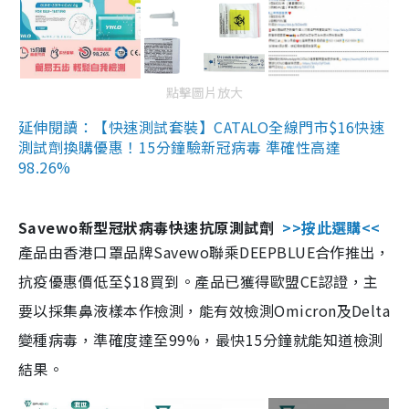
點擊圖片放大
延伸閱讀：【快速測試套裝】CATALO全線門市$16快速
測試劑換購優惠！15分鐘驗新冠病毒 準確性高達
98.26%
Savewo新型冠狀病毒快速抗原測試劑
>>按此選購<<
產品由香港口罩品牌Savewo聯乘DEEPBLUE合作推出，
抗疫優惠價低至$18買到。產品已獲得歐盟CE認證，主
要以採集鼻液樣本作檢測，能有效檢測Omicron及Delta
變種病毒，準確度達至99%，最快15分鐘就能知道檢測
結果。