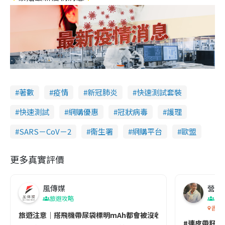
著數
疫情
新冠肺炎
快速測試套裝
快速測試
網購優惠
冠狀病毒
護理
SARS－CoV－2
衞生署
網購平台
歐盟
更多真實評價
風傳媒
營養教
旅遊攻略
生
香港
旅遊注意｜搭飛機帶尿袋標明mAh都會被沒收😱出發前切記檢查「1
#連皮帶籽都