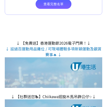
↓ 【免費送】香港運動節2026電子門票！↓
↓ 設過百運動用品攤位 / 可現場體驗多項新穎運動及觀賞
賽事🔥 ↓
↓ 【社群送您🎠】Chiikawa迴旋木⾺吊飾公仔✨↓