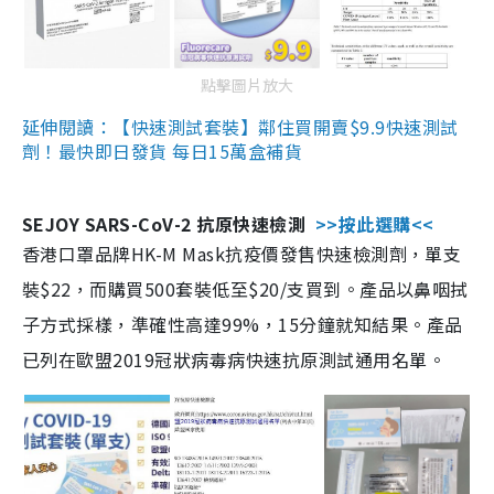
點擊圖片放大
延伸閱讀：【快速測試套裝】鄰住買開賣$9.9快速測試
劑！最快即日發貨 每日15萬盒補貨
SEJOY SARS-CoV-2 抗原快速檢測
>>按此選購<<
香港口罩品牌HK-M Mask抗疫價發售快速檢測劑，單支
裝$22，而購買500套裝低至$20/支買到。產品以鼻咽拭
子方式採樣，準確性高達99%，15分鐘就知結果。產品
已列在歐盟2019冠狀病毒病快速抗原測試通用名單。