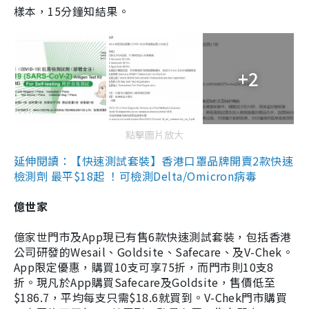
樣本，15分鐘知結果。
+2
點擊圖片放大
延伸閱讀：【快速測試套裝】香港口罩品牌開賣2款快速
檢測劑 最平$18起 ！可檢測Delta/Omicron病毒
億世家
億家世門市及App現已有售6款快速測試套裝，包括香港
公司研發的Wesail、Goldsite、Safecare、及V-Chek。
App限定優惠，購買10支可享75折，而門市則10支8
折。現凡於App購買Safecare及Goldsite，售價低至
$186.7，平均每支只需$18.6就買到。V-Chek門市購買