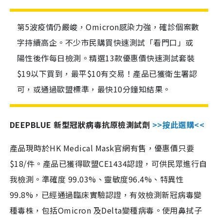
第5波疫情仍嚴峻，Omicron感染力強，確診個案數
字持續高企。不少市民購買快速測試「看門口」或
陽性後作每日檢測。精選13款優惠價快速測試套裝
$19以下買到，最平$10有交易！產品已獲衛生署認
可，或通過歐盟標準，最快10分鐘知結果。
DEEPBLUE 新型冠狀病毒抗原檢測試劑
>>按此選購<<
產品現時於HK Medical Mask官網有售，優惠價只要
$18/件。產品已獲得歐盟CE1434認證，可供民眾進行自
我檢測。準確度 99.03%、靈敏度96.4%、特異性
99.8%，已經通過臨床實驗認證，有效檢測新冠病毒變
種毒株，包括Omicron 及Delta變種病毒。使用鼻拭子