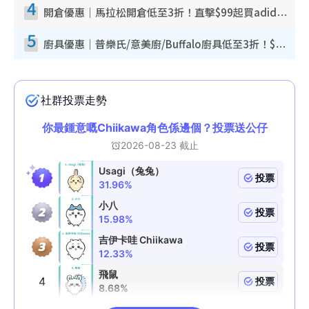
4
開倉優惠｜馬拉松開倉低至3折！直擊$99起買adidas／New Balance／Puma鞋款 STANLEY保溫杯劈價至$119起
5
廚具優惠｜普樂氏/意美廚/Buffalo廚具低至3折！$89起買煎鍋／炒鑊／個人鍋 同場小家電激減至$99起