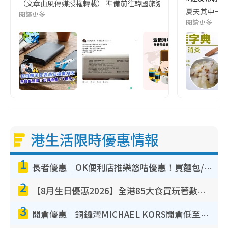
（文章由風傳媒授權轉載） 準備前往韓國旅遊的民眾，近期要特別留
夏天其中一種時
閱讀更多
閱讀更多
港生活限時優惠情報
1
長者優惠｜OK便利店推樂悠咭優惠！買麵包/牛奶/保健品拍卡即減
2
【8月生日優惠2026】全港85大食買玩著數攻略 自助餐/火鍋放題同行免費＋誠品/DONKI送現金券
3
開倉優惠｜銅鑼灣MICHAEL KORS開倉低至17折！直擊$500起買手袋/銀包/鞋款 必買經典Jet Set系列