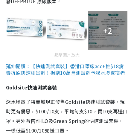
發DEEPBLUE 原廠版本。
+2
點擊圖片放大
延伸閱讀：【快速測試套裝】香港口罩廠acc+推$18病
毒抗原快速測試劑！捐贈10萬盒測試劑予深水埗露宿者
Goldsite快速測試套裝
深水埗電子特賣城現正發售Goldsite快速測試套裝，現
時更有優惠，$100/10支，平均每支$10，買10支再送口
罩。另外有售YHLO及Green Spring的快速測試套裝，
一樣低至$100/10支送口罩。