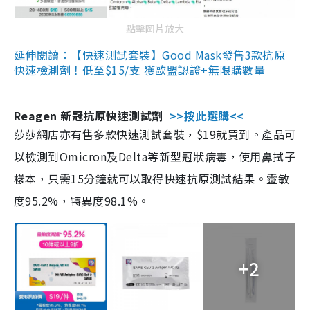
點擊圖片放大
延伸閱讀：【快速測試套裝】Good Mask發售3款抗原
快速檢測劑！低至$15/支 獲歐盟認證+無限購數量
Reagen 新冠抗原快速測試劑
>>按此選購<<
莎莎網店亦有售多款快速測試套裝，$19就買到。產品可
以檢測到Omicron及Delta等新型冠狀病毒，使用鼻拭子
樣本，只需15分鐘就可以取得快速抗原測試結果。靈敏
度95.2%，特異度98.1%。
+2