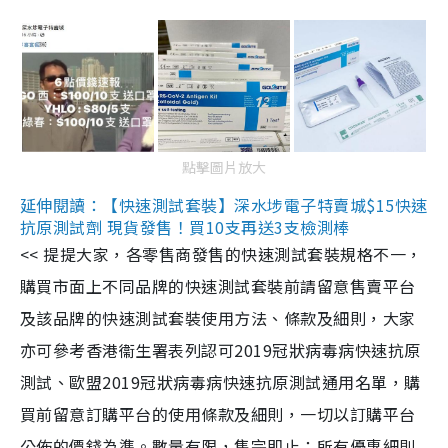
點擊圖片放大
延伸閱讀：【快速測試套裝】深水埗電子特賣城$15快速
抗原測試劑 現貨發售！買10支再送3支檢測棒
<< 提提大家，各零售商發售的快速測試套裝規格不一，
購買市面上不同品牌的快速測試套裝前請留意售賣平台
及該品牌的快速測試套裝使用方法、條款及細則，大家
亦可參考香港衞生署表列認可2019冠狀病毒病快速抗原
測試、歐盟2019冠狀病毒病快速抗原測試通用名單，購
買前留意訂購平台的使用條款及細則，一切以訂購平台
公佈的價錢為準。數量有限，售完即止；所有優惠細則