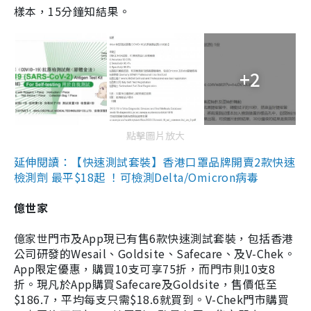
樣本，15分鐘知結果。
+2
點擊圖片放大
延伸閱讀：【快速測試套裝】香港口罩品牌開賣2款快速
檢測劑 最平$18起 ！可檢測Delta/Omicron病毒
億世家
億家世門市及App現已有售6款快速測試套裝，包括香港
公司研發的Wesail、Goldsite、Safecare、及V-Chek。
App限定優惠，購買10支可享75折，而門市則10支8
折。現凡於App購買Safecare及Goldsite，售價低至
$186.7，平均每支只需$18.6就買到。V-Chek門市購買