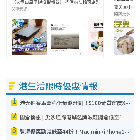
（文章由風傳媒授權轉載） 準備前往韓國旅遊的民眾，近期要特別留
夏天其中一種時
閱讀更多
閱讀更多
港生活限時優惠情報
1
港大推賽馬會強化骨骼計劃！$100骨質密度X光檢查 完成免費運動訓練送超市禮券！附參加資格
2
開倉優惠 | 尖沙咀海港城名牌波鞋開倉低至1折！On鞋$899起／Joy&Peace鞋履$98起
3
豐澤優惠勁減低至44折！Mac mini/iPhone17Pro大減價！廚房家電$220起