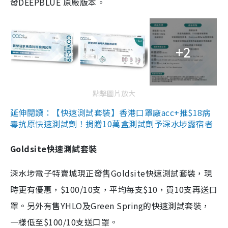
發DEEPBLUE 原廠版本。
+2
點擊圖片放大
延伸閱讀：【快速測試套裝】香港口罩廠acc+推$18病
毒抗原快速測試劑！捐贈10萬盒測試劑予深水埗露宿者
Goldsite快速測試套裝
深水埗電子特賣城現正發售Goldsite快速測試套裝，現
時更有優惠，$100/10支，平均每支$10，買10支再送口
罩。另外有售YHLO及Green Spring的快速測試套裝，
一樣低至$100/10支送口罩。