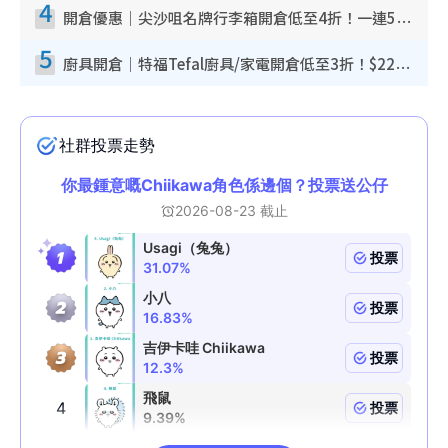
4
開倉優惠｜尖沙咀名牌行李箱開倉低至4折！一連5日 American Tourister/ace./Hallmark $200起！
5
廚具開倉｜特福Tefal廚具/家電開倉低至3折！$220起買平底鍋/炒鑊/湯煲！電飯煲/吸塵機/燙斗$418起