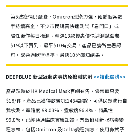
第5波疫情仍嚴峻，Omicron感染力強，確診個案數
字持續高企。不少市民購買快速測試「看門口」或
陽性後作每日檢測。精選13款優惠價快速測試套裝
$19以下買到，最平$10有交易！產品已獲衛生署認
可，或通過歐盟標準，最快10分鐘知結果。
DEEPBLUE 新型冠狀病毒抗原檢測試劑
>>按此選購<<
產品現時於HK Medical Mask官網有售，優惠價只要
$18/件。產品已獲得歐盟CE1434認證，可供民眾進行自
我檢測。準確度 99.03%、靈敏度96.4%、特異性
99.8%，已經通過臨床實驗認證，有效檢測新冠病毒變
種毒株，包括Omicron 及Delta變種病毒。使用鼻拭子