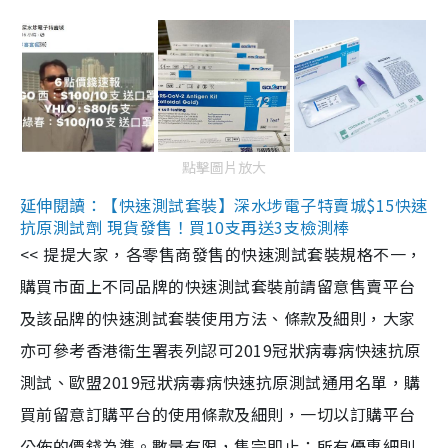
點擊圖片放大
延伸閱讀：【快速測試套裝】深水埗電子特賣城$15快速
抗原測試劑 現貨發售！買10支再送3支檢測棒
<< 提提大家，各零售商發售的快速測試套裝規格不一，
購買市面上不同品牌的快速測試套裝前請留意售賣平台
及該品牌的快速測試套裝使用方法、條款及細則，大家
亦可參考香港衞生署表列認可2019冠狀病毒病快速抗原
測試、歐盟2019冠狀病毒病快速抗原測試通用名單，購
買前留意訂購平台的使用條款及細則，一切以訂購平台
公佈的價錢為準。數量有限，售完即止；所有優惠細則