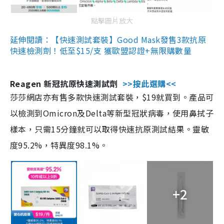
點擊圖片放大
延伸閱讀：【快速測試套裝】Good Mask發售3款抗原
快速檢測劑！低至$15/支 獲歐盟認證+無限購數量
Reagen 新冠抗原快速測試劑
>>按此選購<<
莎莎網店亦有售多款快速測試套裝，$19就買到。產品可
以檢測到Omicron及Delta等新型冠狀病毒，使用鼻拭子
樣本，只需15分鐘就可以取得快速抗原測試結果。靈敏
度95.2%，特異度98.1%。
+2