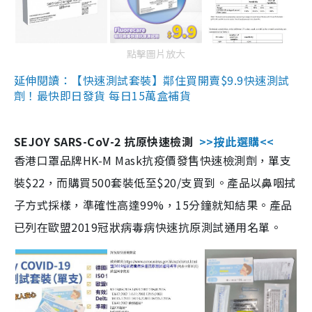
點擊圖片放大
延伸閱讀：【快速測試套裝】鄰住買開賣$9.9快速測試
劑！最快即日發貨 每日15萬盒補貨
SEJOY SARS-CoV-2 抗原快速檢測
>>按此選購<<
香港口罩品牌HK-M Mask抗疫價發售快速檢測劑，單支
裝$22，而購買500套裝低至$20/支買到。產品以鼻咽拭
子方式採樣，準確性高達99%，15分鐘就知結果。產品
已列在歐盟2019冠狀病毒病快速抗原測試通用名單。