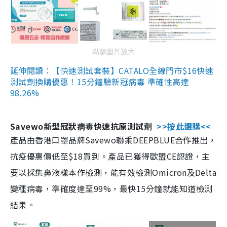
點擊圖片放大
延伸閱讀：【快速測試套裝】CATALO全線門市$16快速
測試劑換購優惠！15分鐘驗新冠病毒 準確性高達
98.26%
Savewo新型冠狀病毒快速抗原測試劑
>>按此選購<<
產品由香港口罩品牌Savewo聯乘DEEPBLUE合作推出，
抗疫優惠價低至$18買到。產品已獲得歐盟CE認證，主
要以採集鼻液樣本作檢測，能有效檢測Omicron及Delta
變種病毒，準確度達至99%，最快15分鐘就能知道檢測
結果。