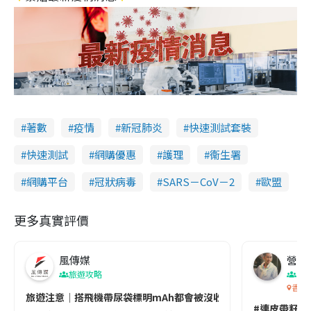
著數
疫情
新冠肺炎
快速測試套裝
快速測試
網購優惠
護理
衞生署
網購平台
冠狀病毒
SARS－CoV－2
歐盟
更多真實評價
風傳媒
營養教
旅遊攻略
生
香港
旅遊注意｜搭飛機帶尿袋標明mAh都會被沒收😱出發前切記檢查「1
#連皮帶籽都