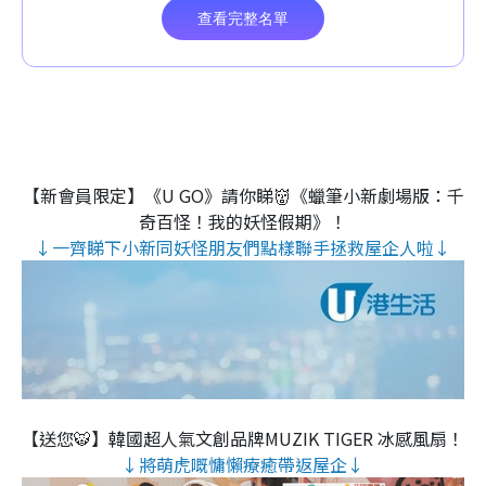
【新會員限定】《U GO》請你睇👹《蠟筆小新劇場版：千
奇百怪！我的妖怪假期》！
↓一齊睇下小新同妖怪朋友們點樣聯手拯救屋企人啦↓
【送您🐯】韓國超人氣文創品牌MUZIK TIGER 冰感風扇！
↓將萌虎嘅慵懶療癒帶返屋企↓