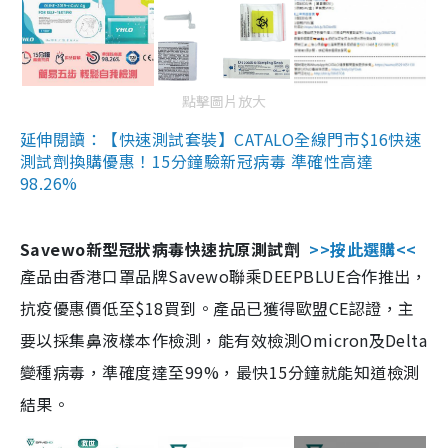
點擊圖片放大
延伸閱讀：【快速測試套裝】CATALO全線門市$16快速
測試劑換購優惠！15分鐘驗新冠病毒 準確性高達
98.26%
Savewo新型冠狀病毒快速抗原測試劑
>>按此選購<<
產品由香港口罩品牌Savewo聯乘DEEPBLUE合作推出，
抗疫優惠價低至$18買到。產品已獲得歐盟CE認證，主
要以採集鼻液樣本作檢測，能有效檢測Omicron及Delta
變種病毒，準確度達至99%，最快15分鐘就能知道檢測
結果。