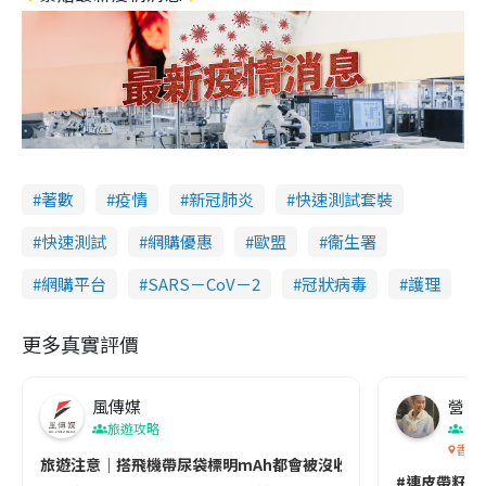
著數
疫情
新冠肺炎
快速測試套裝
快速測試
網購優惠
歐盟
衞生署
網購平台
SARS－CoV－2
冠狀病毒
護理
更多真實評價
風傳媒
營養教
旅遊攻略
生
香港
旅遊注意｜搭飛機帶尿袋標明mAh都會被沒收😱出發前切記檢查「1
#連皮帶籽都