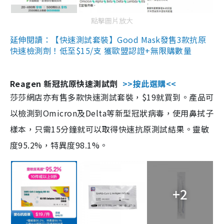
點擊圖片放大
延伸閱讀：【快速測試套裝】Good Mask發售3款抗原
快速檢測劑！低至$15/支 獲歐盟認證+無限購數量
Reagen 新冠抗原快速測試劑
>>按此選購<<
莎莎網店亦有售多款快速測試套裝，$19就買到。產品可
以檢測到Omicron及Delta等新型冠狀病毒，使用鼻拭子
樣本，只需15分鐘就可以取得快速抗原測試結果。靈敏
度95.2%，特異度98.1%。
+2