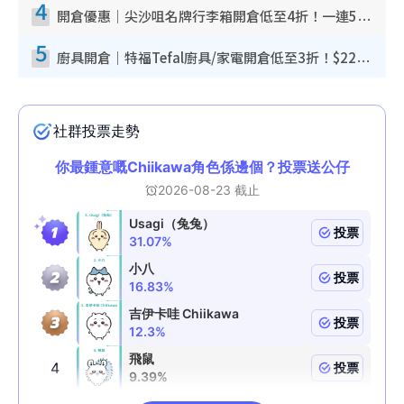
4
開倉優惠｜尖沙咀名牌行李箱開倉低至4折！一連5日 American Tourister/ace./Hallmark $200起！
5
廚具開倉｜特福Tefal廚具/家電開倉低至3折！$220起買平底鍋/炒鑊/湯煲！電飯煲/吸塵機/燙斗$418起