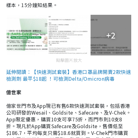
樣本，15分鐘知結果。
+2
點擊圖片放大
延伸閱讀：【快速測試套裝】香港口罩品牌開賣2款快速
檢測劑 最平$18起 ！可檢測Delta/Omicron病毒
億世家
億家世門市及App現已有售6款快速測試套裝，包括香港
公司研發的Wesail、Goldsite、Safecare、及V-Chek。
App限定優惠，購買10支可享75折，而門市則10支8
折。現凡於App購買Safecare及Goldsite，售價低至
$186.7，平均每支只需$18.6就買到。V-Chek門市購買