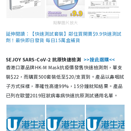
點擊圖片放大
延伸閱讀：【快速測試套裝】鄰住買開賣$9.9快速測試
劑！最快即日發貨 每日15萬盒補貨
SEJOY SARS-CoV-2 抗原快速檢測
>>按此選購<<
香港口罩品牌HK-M Mask抗疫價發售快速檢測劑，單支
裝$22，而購買500套裝低至$20/支買到。產品以鼻咽拭
子方式採樣，準確性高達99%，15分鐘就知結果。產品
已列在歐盟2019冠狀病毒病快速抗原測試通用名單。