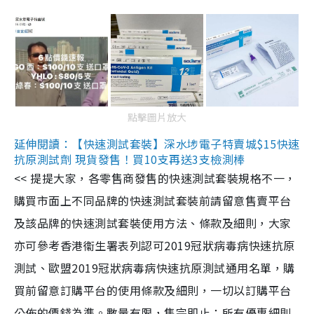
點擊圖片放大
延伸閱讀：【快速測試套裝】深水埗電子特賣城$15快速
抗原測試劑 現貨發售！買10支再送3支檢測棒
<< 提提大家，各零售商發售的快速測試套裝規格不一，
購買市面上不同品牌的快速測試套裝前請留意售賣平台
及該品牌的快速測試套裝使用方法、條款及細則，大家
亦可參考香港衞生署表列認可2019冠狀病毒病快速抗原
測試、歐盟2019冠狀病毒病快速抗原測試通用名單，購
買前留意訂購平台的使用條款及細則，一切以訂購平台
公佈的價錢為準。數量有限，售完即止；所有優惠細則