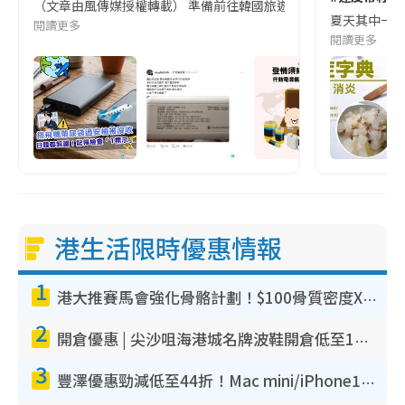
（文章由風傳媒授權轉載） 準備前往韓國旅遊的民眾，近期要特別留
夏天其中一種時
閱讀更多
閱讀更多
港生活限時優惠情報
1
港大推賽馬會強化骨骼計劃！$100骨質密度X光檢查 完成免費運動訓練送超市禮券！附參加資格
2
開倉優惠 | 尖沙咀海港城名牌波鞋開倉低至1折！On鞋$899起／Joy&Peace鞋履$98起
3
豐澤優惠勁減低至44折！Mac mini/iPhone17Pro大減價！廚房家電$220起