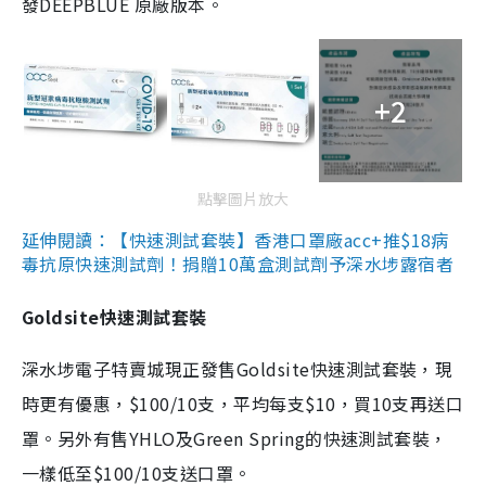
發DEEPBLUE 原廠版本。
+2
點擊圖片放大
延伸閱讀：【快速測試套裝】香港口罩廠acc+推$18病
毒抗原快速測試劑！捐贈10萬盒測試劑予深水埗露宿者
Goldsite快速測試套裝
深水埗電子特賣城現正發售Goldsite快速測試套裝，現
時更有優惠，$100/10支，平均每支$10，買10支再送口
罩。另外有售YHLO及Green Spring的快速測試套裝，
一樣低至$100/10支送口罩。