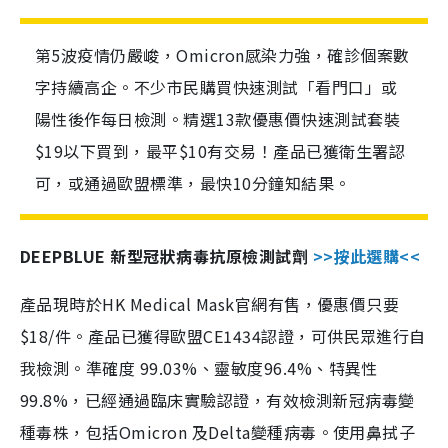
第5波疫情仍嚴峻，Omicron感染力強，確診個案數
字持續高企。不少市民購買快速測試「看門口」或
陽性後作每日檢測。精選13款優惠價快速測試套裝
$19以下買到，最平$10有交易！產品已獲衛生署認
可，或通過歐盟標準，最快10分鐘知結果。
DEEPBLUE 新型冠狀病毒抗原檢測試劑
>>按此選購<<
產品現時於HK Medical Mask官網有售，優惠價只要
$18/件。產品已獲得歐盟CE1434認證，可供民眾進行自
我檢測。準確度 99.03%、靈敏度96.4%、特異性
99.8%，已經通過臨床實驗認證，有效檢測新冠病毒變
種毒株，包括Omicron 及Delta變種病毒。使用鼻拭子