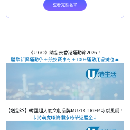
《U GO》請您去香港運動節2026！
體驗新興運動💦＋競技賽事💪＋100+運動用品攤位🔥
【送您🐯】韓國超人氣文創品牌MUZIK TIGER 冰感風扇！
↓將萌虎嘅慵懶療癒帶返屋企↓