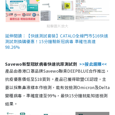
點擊圖片放大
延伸閱讀：【快速測試套裝】CATALO全線門市$16快速
測試劑換購優惠！15分鐘驗新冠病毒 準確性高達
98.26%
Savewo新型冠狀病毒快速抗原測試劑
>>按此選購<<
產品由香港口罩品牌Savewo聯乘DEEPBLUE合作推出，
抗疫優惠價低至$18買到。產品已獲得歐盟CE認證，主
要以採集鼻液樣本作檢測，能有效檢測Omicron及Delta
變種病毒，準確度達至99%，最快15分鐘就能知道檢測
結果。