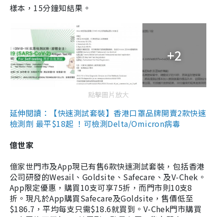
樣本，15分鐘知結果。
+2
點擊圖片放大
延伸閱讀：【快速測試套裝】香港口罩品牌開賣2款快速
檢測劑 最平$18起 ！可檢測Delta/Omicron病毒
億世家
億家世門市及App現已有售6款快速測試套裝，包括香港
公司研發的Wesail、Goldsite、Safecare、及V-Chek。
App限定優惠，購買10支可享75折，而門市則10支8
折。現凡於App購買Safecare及Goldsite，售價低至
$186.7，平均每支只需$18.6就買到。V-Chek門市購買