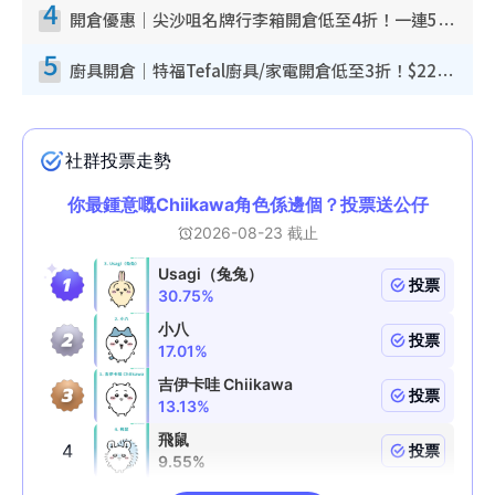
4
開倉優惠｜尖沙咀名牌行李箱開倉低至4折！一連5日 American Tourister/ace./Hallmark $200起！
5
廚具開倉｜特福Tefal廚具/家電開倉低至3折！$220起買平底鍋/炒鑊/湯煲！電飯煲/吸塵機/燙斗$418起