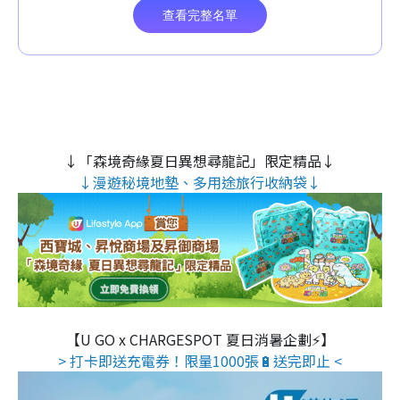
↓「森境奇緣夏日異想尋龍記」限定精品↓
↓漫遊秘境地墊、多用途旅行收納袋↓
【U GO x CHARGESPOT 夏日消暑企劃⚡】
> 打卡即送充電券！限量1000張🔋送完即止 <