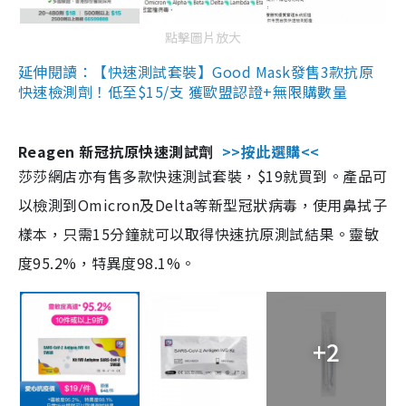
點擊圖片放大
延伸閱讀：【快速測試套裝】Good Mask發售3款抗原
快速檢測劑！低至$15/支 獲歐盟認證+無限購數量
Reagen 新冠抗原快速測試劑
>>按此選購<<
莎莎網店亦有售多款快速測試套裝，$19就買到。產品可
以檢測到Omicron及Delta等新型冠狀病毒，使用鼻拭子
樣本，只需15分鐘就可以取得快速抗原測試結果。靈敏
度95.2%，特異度98.1%。
+2