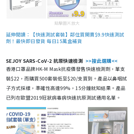
點擊圖片放大
延伸閱讀：【快速測試套裝】鄰住買開賣$9.9快速測試
劑！最快即日發貨 每日15萬盒補貨
SEJOY SARS-CoV-2 抗原快速檢測
>>按此選購<<
香港口罩品牌HK-M Mask抗疫價發售快速檢測劑，單支
裝$22，而購買500套裝低至$20/支買到。產品以鼻咽拭
子方式採樣，準確性高達99%，15分鐘就知結果。產品
已列在歐盟2019冠狀病毒病快速抗原測試通用名單。