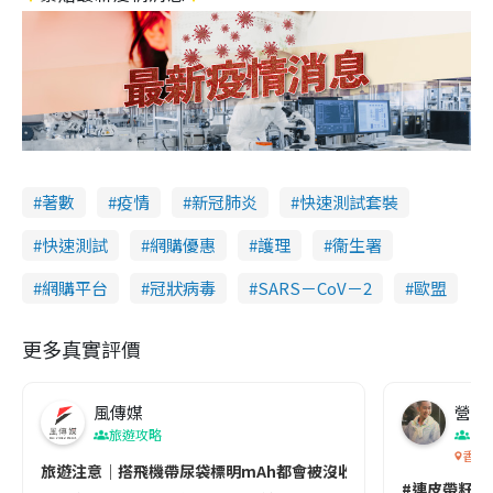
著數
疫情
新冠肺炎
快速測試套裝
快速測試
網購優惠
護理
衞生署
網購平台
冠狀病毒
SARS－CoV－2
歐盟
更多真實評價
風傳媒
營養教
旅遊攻略
生
香港
旅遊注意｜搭飛機帶尿袋標明mAh都會被沒收😱出發前切記檢查「1
#連皮帶籽都