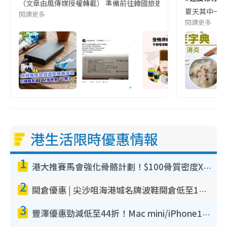
（文章由風傳媒授權轉載） 準備前往韓國旅遊的民眾，近期要特別留
夏天其中一種時
閱讀更多
閱讀更多
港生活限時優惠情報
1
港大推賽馬會強化骨骼計劃！$100骨質密度X光檢查 完成免費運動訓練送超市禮券！附參加資格
2
開倉優惠 | 尖沙咀海港城名牌波鞋開倉低至1折！On鞋$899起／Joy&Peace鞋履$98起
3
豐澤優惠勁減低至44折！Mac mini/iPhone17Pro大減價！廚房家電$220起