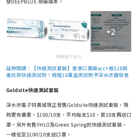
發DEEPBLUE 原廠版本。
+2
點擊圖片放大
延伸閱讀：【快速測試套裝】香港口罩廠acc+推$18病
毒抗原快速測試劑！捐贈10萬盒測試劑予深水埗露宿者
Goldsite快速測試套裝
深水埗電子特賣城現正發售Goldsite快速測試套裝，現
時更有優惠，$100/10支，平均每支$10，買10支再送口
罩。另外有售YHLO及Green Spring的快速測試套裝，
一樣低至$100/10支送口罩。