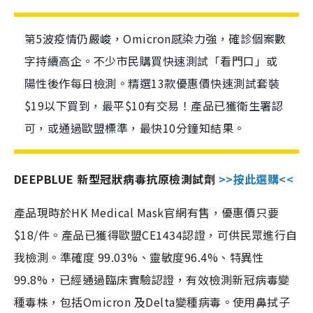
第5波疫情仍嚴峻，Omicron感染力強，確診個案數
字持續高企。不少市民購買快速測試「看門口」或
陽性後作每日檢測。精選13款優惠價快速測試套裝
$19以下買到，最平$10有交易！產品已獲衛生署認
可，或通過歐盟標準，最快10分鐘知結果。
DEEPBLUE 新型冠狀病毒抗原檢測試劑
>>按此選購<<
產品現時於HK Medical Mask官網有售，優惠價只要
$18/件。產品已獲得歐盟CE1434認證，可供民眾進行自
我檢測。準確度 99.03%、靈敏度96.4%、特異性
99.8%，已經通過臨床實驗認證，有效檢測新冠病毒變
種毒株，包括Omicron 及Delta變種病毒。使用鼻拭子