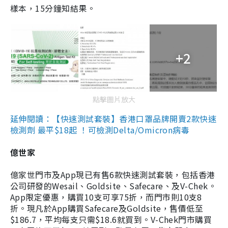
樣本，15分鐘知結果。
+2
點擊圖片放大
延伸閱讀：【快速測試套裝】香港口罩品牌開賣2款快速
檢測劑 最平$18起 ！可檢測Delta/Omicron病毒
億世家
億家世門市及App現已有售6款快速測試套裝，包括香港
公司研發的Wesail、Goldsite、Safecare、及V-Chek。
App限定優惠，購買10支可享75折，而門市則10支8
折。現凡於App購買Safecare及Goldsite，售價低至
$186.7，平均每支只需$18.6就買到。V-Chek門市購買