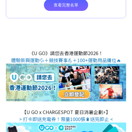
《U GO》請您去香港運動節2026！
體驗新興運動💦＋競技賽事💪＋100+運動用品攤位🔥
【U GO x CHARGESPOT 夏日消暑企劃⚡】
> 打卡即送充電券！限量1000張🔋送完即止 <