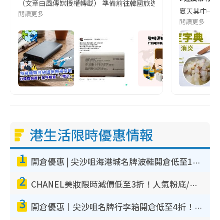
（文章由風傳媒授權轉載） 準備前往韓國旅遊的民眾，近期要特別留
夏天其中一種時
閱讀更多
閱讀更多
港生活限時優惠情報
1
開倉優惠 | 尖沙咀海港城名牌波鞋開倉低至1折！On鞋$899起／Joy&Peace鞋履$98起
2
CHANEL美妝限時減價低至3折！人氣粉底/唇膏/精華液低至$275！COCO香水都有平
3
開倉優惠｜尖沙咀名牌行李箱開倉低至4折！一連5日 American Tourister/ace./Hallmark $200起！