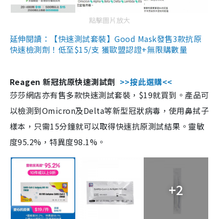
點擊圖片放大
延伸閱讀：【快速測試套裝】Good Mask發售3款抗原
快速檢測劑！低至$15/支 獲歐盟認證+無限購數量
Reagen 新冠抗原快速測試劑
>>按此選購<<
莎莎網店亦有售多款快速測試套裝，$19就買到。產品可
以檢測到Omicron及Delta等新型冠狀病毒，使用鼻拭子
樣本，只需15分鐘就可以取得快速抗原測試結果。靈敏
度95.2%，特異度98.1%。
+2