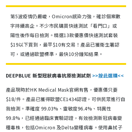
第5波疫情仍嚴峻，Omicron感染力強，確診個案數
字持續高企。不少市民購買快速測試「看門口」或
陽性後作每日檢測。精選13款優惠價快速測試套裝
$19以下買到，最平$10有交易！產品已獲衛生署認
可，或通過歐盟標準，最快10分鐘知結果。
DEEPBLUE 新型冠狀病毒抗原檢測試劑
>>按此選購<<
產品現時於HK Medical Mask官網有售，優惠價只要
$18/件。產品已獲得歐盟CE1434認證，可供民眾進行自
我檢測。準確度 99.03%、靈敏度96.4%、特異性
99.8%，已經通過臨床實驗認證，有效檢測新冠病毒變
種毒株，包括Omicron 及Delta變種病毒。使用鼻拭子