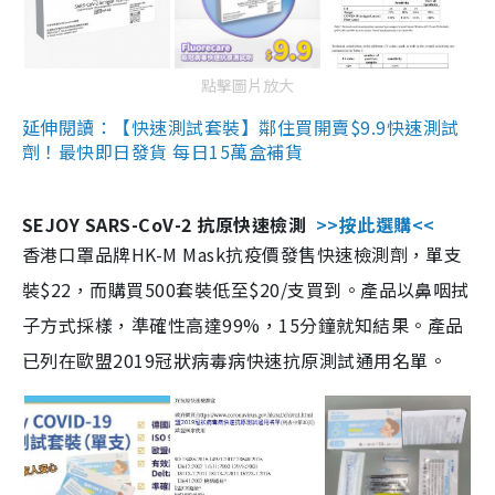
點擊圖片放大
延伸閱讀：【快速測試套裝】鄰住買開賣$9.9快速測試
劑！最快即日發貨 每日15萬盒補貨
SEJOY SARS-CoV-2 抗原快速檢測
>>按此選購<<
香港口罩品牌HK-M Mask抗疫價發售快速檢測劑，單支
裝$22，而購買500套裝低至$20/支買到。產品以鼻咽拭
子方式採樣，準確性高達99%，15分鐘就知結果。產品
已列在歐盟2019冠狀病毒病快速抗原測試通用名單。