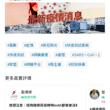
著數
疫情
新冠肺炎
快速測試套裝
快速測試
網購優惠
護理
SARS－CoV－2
歐盟
網購平台
衞生署
冠狀病毒
更多真實評價
風傳媒
營養教
旅遊攻略
生
香港
旅遊注意｜搭飛機帶尿袋標明mAh都會被沒收😱出發前切記檢查「1
#連皮帶籽都