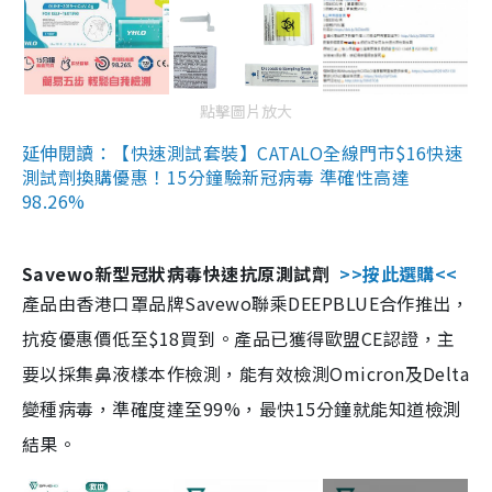
點擊圖片放大
延伸閱讀：【快速測試套裝】CATALO全線門市$16快速
測試劑換購優惠！15分鐘驗新冠病毒 準確性高達
98.26%
Savewo新型冠狀病毒快速抗原測試劑
>>按此選購<<
產品由香港口罩品牌Savewo聯乘DEEPBLUE合作推出，
抗疫優惠價低至$18買到。產品已獲得歐盟CE認證，主
要以採集鼻液樣本作檢測，能有效檢測Omicron及Delta
變種病毒，準確度達至99%，最快15分鐘就能知道檢測
結果。