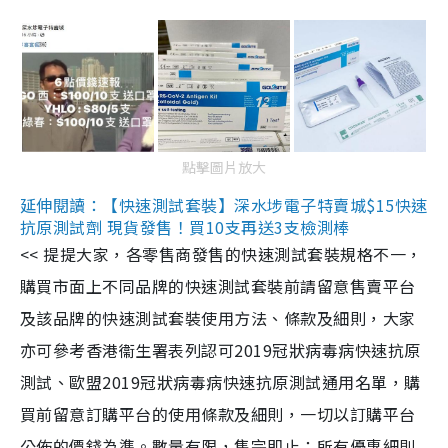
點擊圖片放大
延伸閱讀：【快速測試套裝】深水埗電子特賣城$15快速
抗原測試劑 現貨發售！買10支再送3支檢測棒
<< 提提大家，各零售商發售的快速測試套裝規格不一，
購買市面上不同品牌的快速測試套裝前請留意售賣平台
及該品牌的快速測試套裝使用方法、條款及細則，大家
亦可參考香港衞生署表列認可2019冠狀病毒病快速抗原
測試、歐盟2019冠狀病毒病快速抗原測試通用名單，購
買前留意訂購平台的使用條款及細則，一切以訂購平台
公佈的價錢為準。數量有限，售完即止；所有優惠細則