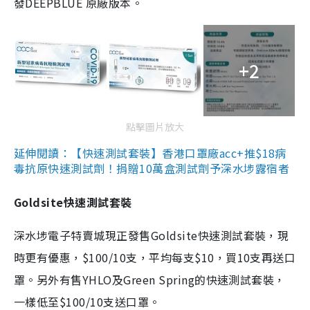
發DEEPBLUE 原廠版本。
+2
點擊圖片放大
延伸閱讀：【快速測試套裝】香港口罩廠acc+推$18病
毒抗原快速測試劑！捐贈10萬盒測試劑予深水埗露宿者
Goldsite快速測試套裝
深水埗電子特賣城現正發售Goldsite快速測試套裝，現
時更有優惠，$100/10支，平均每支$10，買10支再送口
罩。另外有售YHLO及Green Spring的快速測試套裝，
一樣低至$100/10支送口罩。