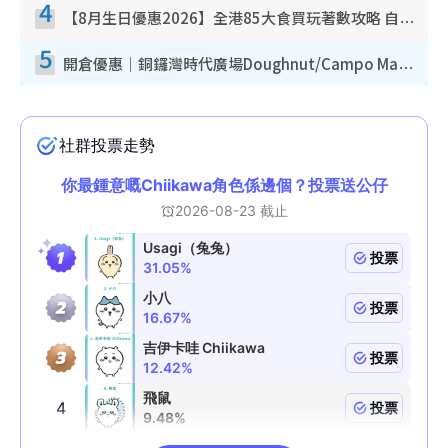
4
【8月生日優惠2026】全港85大食買玩著數攻略 自助餐/火鍋放題同行免費＋誠品/DONKI送現金券
5
開倉優惠｜銅鑼灣時代廣場Doughnut/Campo Marzio開倉低至1折！背囊、書包、手袋劈價$200起