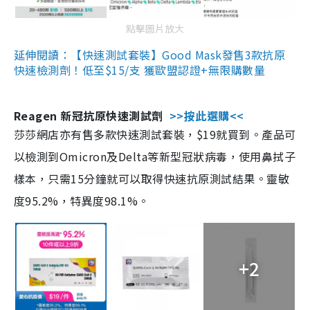
點擊圖片放大
延伸閱讀：【快速測試套裝】Good Mask發售3款抗原
快速檢測劑！低至$15/支 獲歐盟認證+無限購數量
Reagen 新冠抗原快速測試劑
>>按此選購<<
莎莎網店亦有售多款快速測試套裝，$19就買到。產品可
以檢測到Omicron及Delta等新型冠狀病毒，使用鼻拭子
樣本，只需15分鐘就可以取得快速抗原測試結果。靈敏
度95.2%，特異度98.1%。
+2