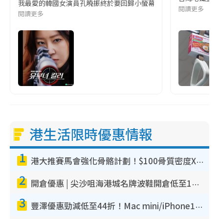
我最愛的韓國女演員孔曉振終於要回歸小螢幕啦!這次的劇本改編自同名
閱讀更多
閱讀更多
港生活限時優惠情報
1
港大推賽馬會強化骨骼計劃！$100骨質密度X光檢查 完成免費運動訓練送超市禮券！附參加資格
2
開倉優惠 | 尖沙咀海港城名牌波鞋開倉低至1折！On鞋$899起／Joy&Peace鞋履$98起
3
豐澤優惠勁減低至44折！Mac mini/iPhone17Pro大減價！廚房家電$220起