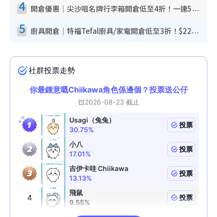
4
開倉優惠｜尖沙咀名牌行李箱開倉低至4折！一連5日 American Tourister/ace./Hallmark $200起！
5
廚具開倉｜特福Tefal廚具/家電開倉低至3折！$220起買平底鍋/炒鑊/湯煲！電飯煲/吸塵機/燙斗$418起