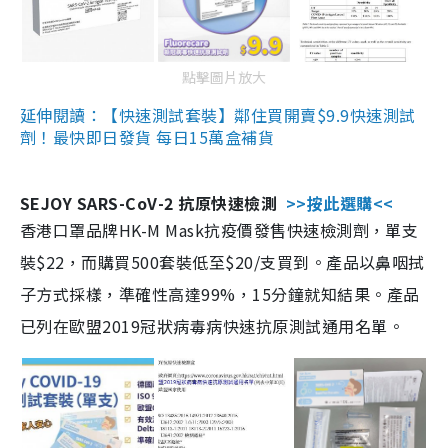
點擊圖片放大
延伸閱讀：【快速測試套裝】鄰住買開賣$9.9快速測試
劑！最快即日發貨 每日15萬盒補貨
SEJOY SARS-CoV-2 抗原快速檢測
>>按此選購<<
香港口罩品牌HK-M Mask抗疫價發售快速檢測劑，單支
裝$22，而購買500套裝低至$20/支買到。產品以鼻咽拭
子方式採樣，準確性高達99%，15分鐘就知結果。產品
已列在歐盟2019冠狀病毒病快速抗原測試通用名單。