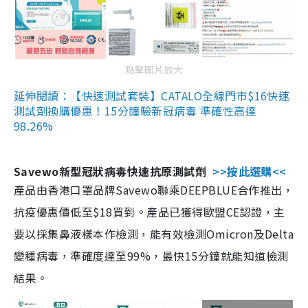
點擊圖片放大
延伸閱讀：【快速測試套裝】CATALO全線門市$16快速
測試劑換購優惠！15分鐘驗新冠病毒 準確性高達
98.26%
Savewo新型冠狀病毒快速抗原測試劑
>>按此選購<<
產品由香港口罩品牌Savewo聯乘DEEPBLUE合作推出，
抗疫優惠價低至$18買到。產品已獲得歐盟CE認證，主
要以採集鼻液樣本作檢測，能有效檢測Omicron及Delta
變種病毒，準確度達至99%，最快15分鐘就能知道檢測
結果。