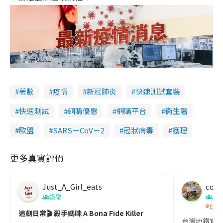
著數
疫情
新冠肺炎
快速測試套裝
快速測試
網購優惠
網購平台
衞生署
歐盟
SARS－CoV－2
冠狀病毒
護理
更多真實評價
Just_A_Girl_eats
co c
娛樂
吹
台灣
追劇日常🎬 殺手媽咪 A Bona Fide Killer
台灣地鐵宣