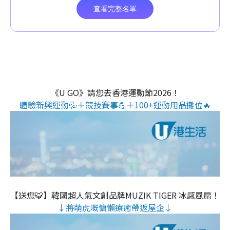
《U GO》請您去香港運動節2026！
體驗新興運動💦＋競技賽事💪＋100+運動用品攤位🔥
【送您🐯】韓國超人氣文創品牌MUZIK TIGER 冰感風扇！
↓將萌虎嘅慵懶療癒帶返屋企↓