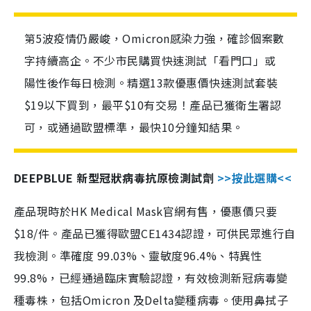
第5波疫情仍嚴峻，Omicron感染力強，確診個案數
字持續高企。不少市民購買快速測試「看門口」或
陽性後作每日檢測。精選13款優惠價快速測試套裝
$19以下買到，最平$10有交易！產品已獲衛生署認
可，或通過歐盟標準，最快10分鐘知結果。
DEEPBLUE 新型冠狀病毒抗原檢測試劑
>>按此選購<<
產品現時於HK Medical Mask官網有售，優惠價只要
$18/件。產品已獲得歐盟CE1434認證，可供民眾進行自
我檢測。準確度 99.03%、靈敏度96.4%、特異性
99.8%，已經通過臨床實驗認證，有效檢測新冠病毒變
種毒株，包括Omicron 及Delta變種病毒。使用鼻拭子