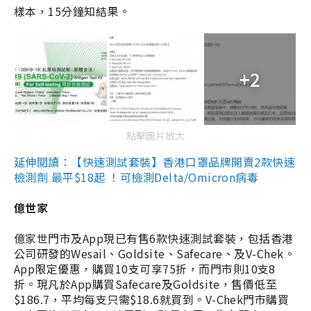
樣本，15分鐘知結果。
+2
點擊圖片放大
延伸閱讀：【快速測試套裝】香港口罩品牌開賣2款快速
檢測劑 最平$18起 ！可檢測Delta/Omicron病毒
億世家
億家世門市及App現已有售6款快速測試套裝，包括香港
公司研發的Wesail、Goldsite、Safecare、及V-Chek。
App限定優惠，購買10支可享75折，而門市則10支8
折。現凡於App購買Safecare及Goldsite，售價低至
$186.7，平均每支只需$18.6就買到。V-Chek門市購買