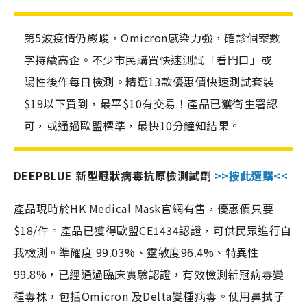
第5波疫情仍嚴峻，Omicron感染力強，確診個案數
字持續高企。不少市民購買快速測試「看門口」或
陽性後作每日檢測。精選13款優惠價快速測試套裝
$19以下買到，最平$10有交易！產品已獲衛生署認
可，或通過歐盟標準，最快10分鐘知結果。
DEEPBLUE 新型冠狀病毒抗原檢測試劑
>>按此選購<<
產品現時於HK Medical Mask官網有售，優惠價只要
$18/件。產品已獲得歐盟CE1434認證，可供民眾進行自
我檢測。準確度 99.03%、靈敏度96.4%、特異性
99.8%，已經通過臨床實驗認證，有效檢測新冠病毒變
種毒株，包括Omicron 及Delta變種病毒。使用鼻拭子