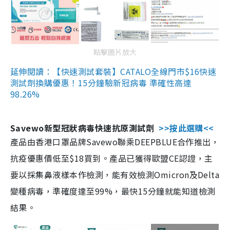
點擊圖片放大
延伸閱讀：【快速測試套裝】CATALO全線門市$16快速
測試劑換購優惠！15分鐘驗新冠病毒 準確性高達
98.26%
Savewo新型冠狀病毒快速抗原測試劑
>>按此選購<<
產品由香港口罩品牌Savewo聯乘DEEPBLUE合作推出，
抗疫優惠價低至$18買到。產品已獲得歐盟CE認證，主
要以採集鼻液樣本作檢測，能有效檢測Omicron及Delta
變種病毒，準確度達至99%，最快15分鐘就能知道檢測
結果。