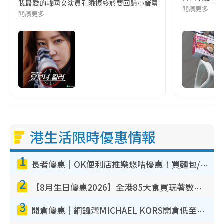
我最愛的韓國女演員孔曉振終於要回歸小螢幕啦!這次的劇本改編自同名
閱讀更多
閱讀更多
港生活限時優惠情報
1
長者優惠｜OK便利店推樂悠咭優惠！買麵包/牛奶/保健品拍卡即減
2
【8月生日優惠2026】全港85大食買玩著數攻略 自助餐/火鍋放題同行免費＋誠品/DONKI送現金券
3
開倉優惠｜銅鑼灣MICHAEL KORS開倉低至17折！直擊$500起買手袋/銀包/鞋款 必買經典Jet Set系列