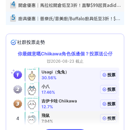
4
開倉優惠｜馬拉松開倉低至3折！直擊$99起買adidas／New Balance／Puma鞋款 STANLEY保溫杯劈價至$119起
5
廚具優惠｜普樂氏/意美廚/Buffalo廚具低至3折！$89起買煎鍋／炒鑊／個人鍋 同場小家電激減至$99起