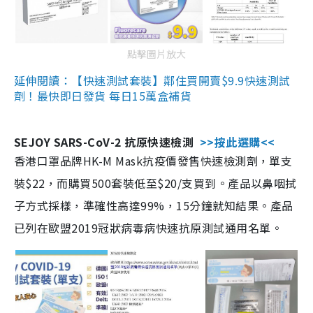
點擊圖片放大
延伸閱讀：【快速測試套裝】鄰住買開賣$9.9快速測試
劑！最快即日發貨 每日15萬盒補貨
SEJOY SARS-CoV-2 抗原快速檢測
>>按此選購<<
香港口罩品牌HK-M Mask抗疫價發售快速檢測劑，單支
裝$22，而購買500套裝低至$20/支買到。產品以鼻咽拭
子方式採樣，準確性高達99%，15分鐘就知結果。產品
已列在歐盟2019冠狀病毒病快速抗原測試通用名單。