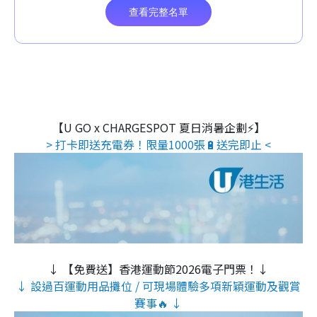
【U GO x CHARGESPOT 夏日消暑企劃⚡】
> 打卡即送充電券！限量1000張🔋送完即止 <
↓ 【免費送】香港運動節2026電子門票！↓
↓ 設過百運動用品攤位 / 可現場體驗多項新穎運動及觀賞
賽事🔥 ↓