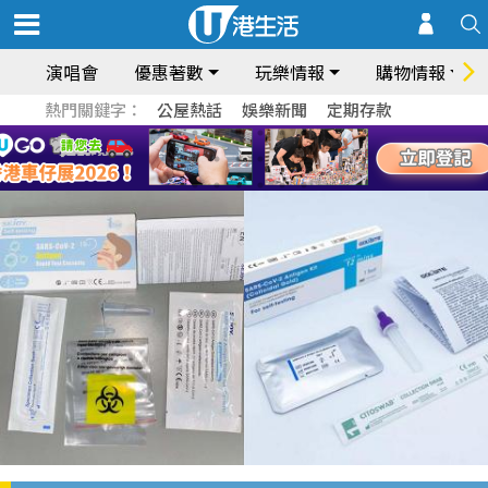
演唱會
優惠著數
玩樂情報
購物情報
熱門關鍵字：
公屋熱話
娛樂新聞
定期存款