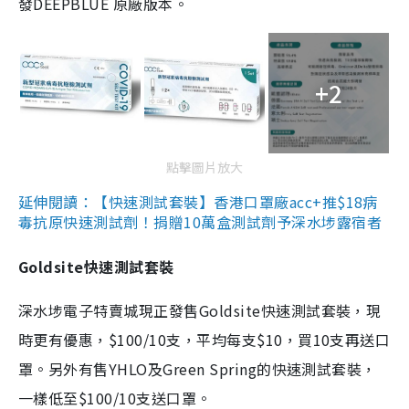
發DEEPBLUE 原廠版本。
+2
點擊圖片放大
延伸閱讀：【快速測試套裝】香港口罩廠acc+推$18病
毒抗原快速測試劑！捐贈10萬盒測試劑予深水埗露宿者
Goldsite快速測試套裝
深水埗電子特賣城現正發售Goldsite快速測試套裝，現
時更有優惠，$100/10支，平均每支$10，買10支再送口
罩。另外有售YHLO及Green Spring的快速測試套裝，
一樣低至$100/10支送口罩。