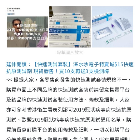
點擊圖片放大
延伸閱讀：【快速測試套裝】深水埗電子特賣城$15快速
抗原測試劑 現貨發售！買10支再送3支檢測棒
<< 提提大家，各零售商發售的快速測試套裝規格不一，
購買市面上不同品牌的快速測試套裝前請留意售賣平台
及該品牌的快速測試套裝使用方法、條款及細則，大家
亦可參考香港衞生署表列認可2019冠狀病毒病快速抗原
測試、歐盟2019冠狀病毒病快速抗原測試通用名單，購
買前留意訂購平台的使用條款及細則，一切以訂購平台
公佈的價錢為準。數量有限，售完即止；所有優惠細則