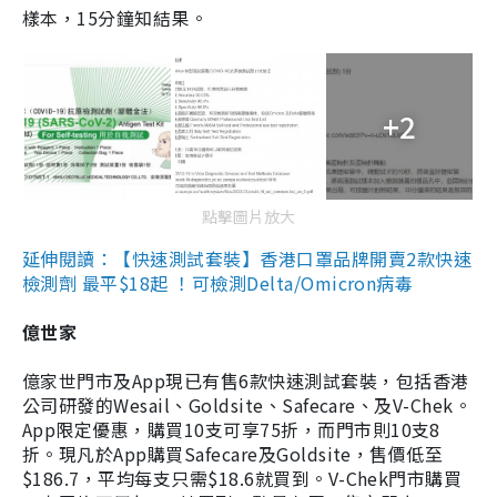
樣本，15分鐘知結果。
+2
點擊圖片放大
延伸閱讀：【快速測試套裝】香港口罩品牌開賣2款快速
檢測劑 最平$18起 ！可檢測Delta/Omicron病毒
億世家
億家世門市及App現已有售6款快速測試套裝，包括香港
公司研發的Wesail、Goldsite、Safecare、及V-Chek。
App限定優惠，購買10支可享75折，而門市則10支8
折。現凡於App購買Safecare及Goldsite，售價低至
$186.7，平均每支只需$18.6就買到。V-Chek門市購買