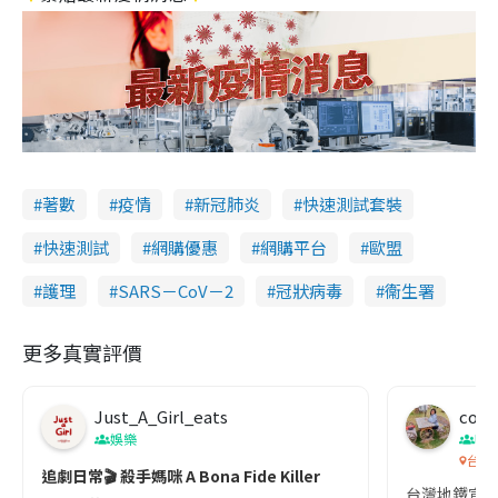
著數
疫情
新冠肺炎
快速測試套裝
快速測試
網購優惠
網購平台
歐盟
護理
SARS－CoV－2
冠狀病毒
衞生署
更多真實評價
Just_A_Girl_eats
co c
娛樂
吹
台灣
追劇日常🎬 殺手媽咪 A Bona Fide Killer
台灣地鐵宣