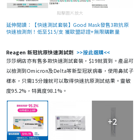
點擊圖片放大
延伸閱讀：【快速測試套裝】Good Mask發售3款抗原
快速檢測劑！低至$15/支 獲歐盟認證+無限購數量
Reagen 新冠抗原快速測試劑
>>按此選購<<
莎莎網店亦有售多款快速測試套裝，$19就買到。產品可
以檢測到Omicron及Delta等新型冠狀病毒，使用鼻拭子
樣本，只需15分鐘就可以取得快速抗原測試結果。靈敏
度95.2%，特異度98.1%。
+2