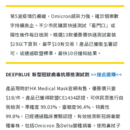
第5波疫情仍嚴峻，Omicron感染力強，確診個案數
字持續高企。不少市民購買快速測試「看門口」或
陽性後作每日檢測。精選13款優惠價快速測試套裝
$19以下買到，最平$10有交易！產品已獲衛生署認
可，或通過歐盟標準，最快10分鐘知結果。
DEEPBLUE 新型冠狀病毒抗原檢測試劑
>>按此選購<<
產品現時於HK Medical Mask官網有售，優惠價只要
$18/件。產品已獲得歐盟CE1434認證，可供民眾進行自
我檢測。準確度 99.03%、靈敏度96.4%、特異性
99.8%，已經通過臨床實驗認證，有效檢測新冠病毒變
種毒株，包括Omicron 及Delta變種病毒。使用鼻拭子