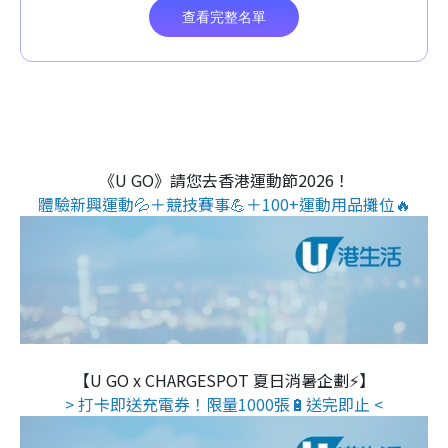
《U GO》請您去香港運動節2026！
體驗新興運動💦＋競技賽事💪＋100+運動用品攤位🔥
【U GO x CHARGESPOT 夏日消暑企劃⚡】
> 打卡即送充電券！限量1000張🔋送完即止 <