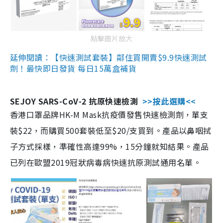
點擊圖片放大
延伸閱讀：【快速測試套裝】鄰住買開賣$9.9快速測試
劑！最快即日發貨 每日15萬盒補貨
SEJOY SARS-CoV-2 抗原快速檢測
>>按此選購<<
香港口罩品牌HK-M Mask抗疫價發售快速檢測劑，單支
裝$22，而購買500套裝低至$20/支買到。產品以鼻咽拭
子方式採樣，準確性高達99%，15分鐘就知結果。產品
已列在歐盟2019冠狀病毒病快速抗原測試通用名單。