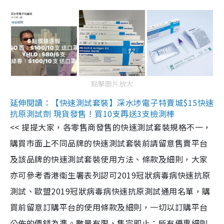
點擊圖片放大
延伸閱讀：【快速測試套裝】深水埗電子特賣城$15快速
抗原測試劑 現貨發售！買10支再送3支檢測棒
<< 提提大家，各零售商發售的快速測試套裝規格不一，
購買市面上不同品牌的快速測試套裝前請留意售賣平台
及該品牌的快速測試套裝使用方法、條款及細則，大家
亦可參考香港衞生署表列認可2019冠狀病毒病快速抗原
測試、歐盟2019冠狀病毒病快速抗原測試通用名單，購
買前留意訂購平台的使用條款及細則，一切以訂購平台
公佈的價錢為準。數量有限，售完即止；所有優惠細則