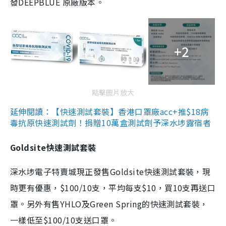
發DEEPBLUE 原廠版本。
+2
點擊圖片放大
延伸閱讀：【快速測試套裝】香港口罩廠acc+推$18病
毒抗原快速測試劑！捐贈10萬盒測試劑予深水埗露宿者
Goldsite快速測試套裝
深水埗電子特賣城現正發售Goldsite快速測試套裝，現
時更有優惠，$100/10支，平均每支$10，買10支再送口
罩。另外有售YHLO及Green Spring的快速測試套裝，
一樣低至$100/10支送口罩。