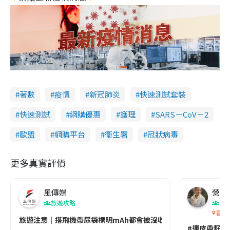
著數
疫情
新冠肺炎
快速測試套裝
快速測試
網購優惠
護理
SARS－CoV－2
歐盟
網購平台
衞生署
冠狀病毒
更多真實評價
風傳媒
營養教
旅遊攻略
生
香港
旅遊注意｜搭飛機帶尿袋標明mAh都會被沒收😱出發前切記檢查「1
#連皮帶籽都