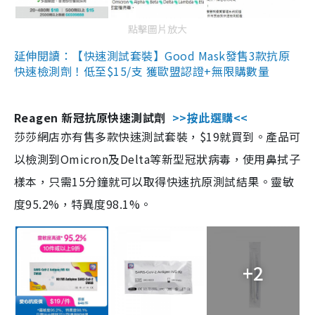
點擊圖片放大
延伸閱讀：【快速測試套裝】Good Mask發售3款抗原
快速檢測劑！低至$15/支 獲歐盟認證+無限購數量
Reagen 新冠抗原快速測試劑
>>按此選購<<
莎莎網店亦有售多款快速測試套裝，$19就買到。產品可
以檢測到Omicron及Delta等新型冠狀病毒，使用鼻拭子
樣本，只需15分鐘就可以取得快速抗原測試結果。靈敏
度95.2%，特異度98.1%。
+2