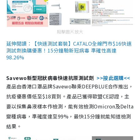
點擊圖片放大
延伸閱讀：【快速測試套裝】CATALO全線門市$16快速
測試劑換購優惠！15分鐘驗新冠病毒 準確性高達
98.26%
Savewo新型冠狀病毒快速抗原測試劑
>>按此選購<<
產品由香港口罩品牌Savewo聯乘DEEPBLUE合作推出，
抗疫優惠價低至$18買到。產品已獲得歐盟CE認證，主
要以採集鼻液樣本作檢測，能有效檢測Omicron及Delta
變種病毒，準確度達至99%，最快15分鐘就能知道檢測
結果。