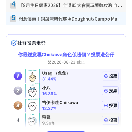
4
【8月生日優惠2026】全港85大食買玩著數攻略 自助餐/火鍋放題同行免費＋誠品/DONKI送現金券
5
開倉優惠｜銅鑼灣時代廣場Doughnut/Campo Marzio開倉低至1折！背囊、書包、手袋劈價$200起