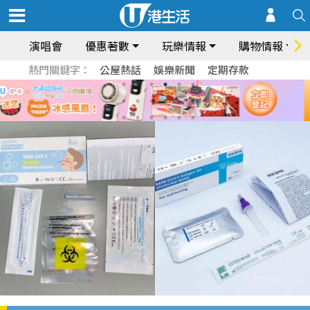
演唱會
優惠著數
玩樂情報
購物情報
熱門關鍵字：
公屋熱話
娛樂新聞
定期存款