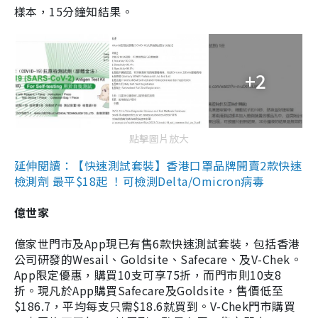
樣本，15分鐘知結果。
+2
點擊圖片放大
延伸閱讀：【快速測試套裝】香港口罩品牌開賣2款快速
檢測劑 最平$18起 ！可檢測Delta/Omicron病毒
億世家
億家世門市及App現已有售6款快速測試套裝，包括香港
公司研發的Wesail、Goldsite、Safecare、及V-Chek。
App限定優惠，購買10支可享75折，而門市則10支8
折。現凡於App購買Safecare及Goldsite，售價低至
$186.7，平均每支只需$18.6就買到。V-Chek門市購買