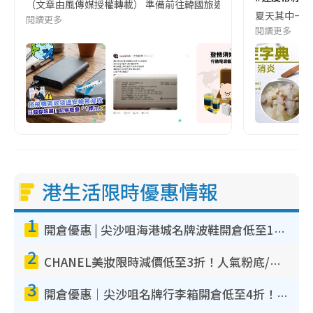
（文章由風傳媒授權轉載） 準備前往韓國旅遊的民眾，近期要特別留
夏天其中一種時
閱讀更多
閱讀更多
港生活限時優惠情報
1
開倉優惠 | 尖沙咀海港城名牌波鞋開倉低至1折！On鞋$899起／Joy&Peace鞋履$98起
2
CHANEL美妝限時減價低至3折！人氣粉底/唇膏/精華液低至$275！COCO香水都有平
3
開倉優惠｜尖沙咀名牌行李箱開倉低至4折！一連5日 American Tourister/ace./Hallmark $200起！