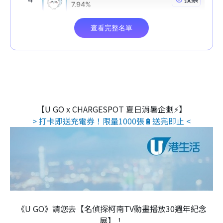
【U GO x CHARGESPOT 夏日消暑企劃⚡】
> 打卡即送充電券！限量1000張🔋送完即止 <
《U GO》請您去【名偵探柯南TV動畫播放30週年紀念
展】！