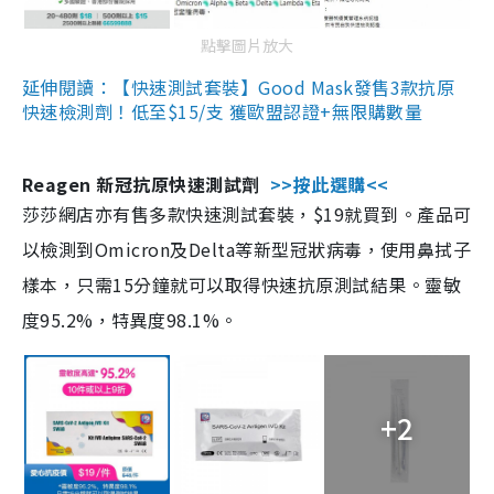
點擊圖片放大
延伸閱讀：【快速測試套裝】Good Mask發售3款抗原
快速檢測劑！低至$15/支 獲歐盟認證+無限購數量
Reagen 新冠抗原快速測試劑
>>按此選購<<
莎莎網店亦有售多款快速測試套裝，$19就買到。產品可
以檢測到Omicron及Delta等新型冠狀病毒，使用鼻拭子
樣本，只需15分鐘就可以取得快速抗原測試結果。靈敏
度95.2%，特異度98.1%。
+2