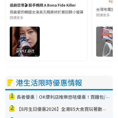
台灣
追劇日常🎬 殺手媽咪 A Bona Fide Killer
台灣地鐵宣
我最愛的韓國女演員孔曉振終於要回歸小螢幕啦!這次的劇本改編自同名
閱讀更多
閱讀更多
港生活限時優惠情報
1
長者優惠｜OK便利店推樂悠咭優惠！買麵包/牛奶/保健品拍卡即減
2
【8月生日優惠2026】全港85大食買玩著數攻略 自助餐/火鍋放題同行免費＋誠品/DONKI送現金券