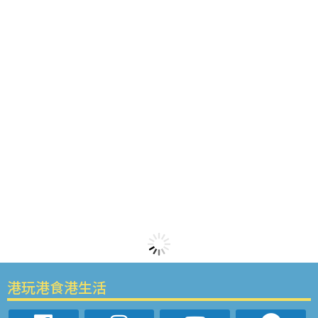
港玩港食港生活