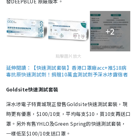
發DEEPBLUE 原廠版本。
+2
點擊圖片放大
延伸閱讀：【快速測試套裝】香港口罩廠acc+推$18病
毒抗原快速測試劑！捐贈10萬盒測試劑予深水埗露宿者
Goldsite快速測試套裝
深水埗電子特賣城現正發售Goldsite快速測試套裝，現
時更有優惠，$100/10支，平均每支$10，買10支再送口
罩。另外有售YHLO及Green Spring的快速測試套裝，
一樣低至$100/10支送口罩。