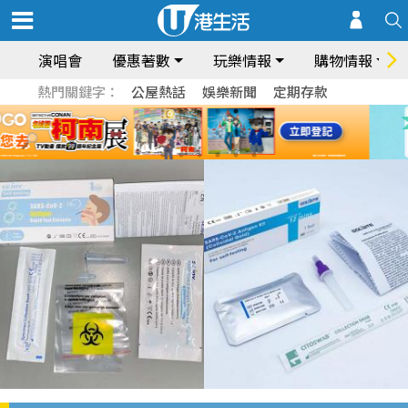
演唱會
優惠著數
玩樂情報
購物情報
熱門關鍵字：
公屋熱話
娛樂新聞
定期存款