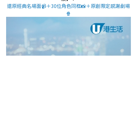
還原經典名場面📹＋30位角色同框📸＋原創限定感謝劇場
🍿