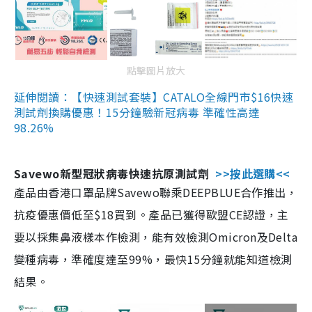
點擊圖片放大
延伸閱讀：【快速測試套裝】CATALO全線門市$16快速
測試劑換購優惠！15分鐘驗新冠病毒 準確性高達
98.26%
Savewo新型冠狀病毒快速抗原測試劑
>>按此選購<<
產品由香港口罩品牌Savewo聯乘DEEPBLUE合作推出，
抗疫優惠價低至$18買到。產品已獲得歐盟CE認證，主
要以採集鼻液樣本作檢測，能有效檢測Omicron及Delta
變種病毒，準確度達至99%，最快15分鐘就能知道檢測
結果。