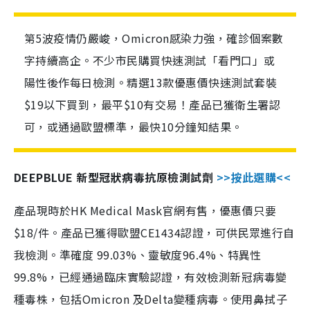
第5波疫情仍嚴峻，Omicron感染力強，確診個案數
字持續高企。不少市民購買快速測試「看門口」或
陽性後作每日檢測。精選13款優惠價快速測試套裝
$19以下買到，最平$10有交易！產品已獲衛生署認
可，或通過歐盟標準，最快10分鐘知結果。
DEEPBLUE 新型冠狀病毒抗原檢測試劑
>>按此選購<<
產品現時於HK Medical Mask官網有售，優惠價只要
$18/件。產品已獲得歐盟CE1434認證，可供民眾進行自
我檢測。準確度 99.03%、靈敏度96.4%、特異性
99.8%，已經通過臨床實驗認證，有效檢測新冠病毒變
種毒株，包括Omicron 及Delta變種病毒。使用鼻拭子