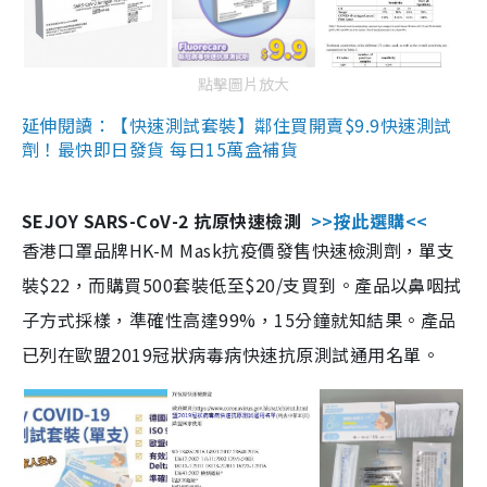
點擊圖片放大
延伸閱讀：【快速測試套裝】鄰住買開賣$9.9快速測試
劑！最快即日發貨 每日15萬盒補貨
SEJOY SARS-CoV-2 抗原快速檢測
>>按此選購<<
香港口罩品牌HK-M Mask抗疫價發售快速檢測劑，單支
裝$22，而購買500套裝低至$20/支買到。產品以鼻咽拭
子方式採樣，準確性高達99%，15分鐘就知結果。產品
已列在歐盟2019冠狀病毒病快速抗原測試通用名單。