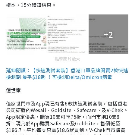
樣本，15分鐘知結果。
+2
點擊圖片放大
延伸閱讀：【快速測試套裝】香港口罩品牌開賣2款快速
檢測劑 最平$18起 ！可檢測Delta/Omicron病毒
億世家
億家世門市及App現已有售6款快速測試套裝，包括香港
公司研發的Wesail、Goldsite、Safecare、及V-Chek。
App限定優惠，購買10支可享75折，而門市則10支8
折。現凡於App購買Safecare及Goldsite，售價低至
$186.7，平均每支只需$18.6就買到。V-Chek門市購買