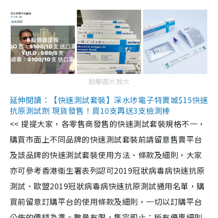
點擊圖片放大
延伸閱讀：【快速測試套裝】深水埗電子特賣城$15快速
抗原測試劑 現貨發售！買10支再送3支檢測棒
<< 提提大家，各零售商發售的快速測試套裝規格不一，
購買市面上不同品牌的快速測試套裝前請留意售賣平台
及該品牌的快速測試套裝使用方法、條款及細則，大家
亦可參考香港衞生署表列認可2019冠狀病毒病快速抗原
測試、歐盟2019冠狀病毒病快速抗原測試通用名單，購
買前留意訂購平台的使用條款及細則，一切以訂購平台
公佈的價錢為準。數量有限，售完即止；所有優惠細則