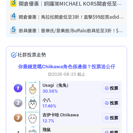
3
開倉優惠｜銅鑼灣MICHAEL KORS開倉低至17折！直擊$500起買手袋/銀包/鞋款 必買經典Jet Set系列
4
開倉優惠｜馬拉松開倉低至3折！直擊$99起買adidas／New Balance／Puma鞋款 STANLEY保溫杯劈價至$119起
5
廚具優惠｜普樂氏/意美廚/Buffalo廚具低至3折！$89起買煎鍋／炒鑊／個人鍋 同場小家電激減至$99起