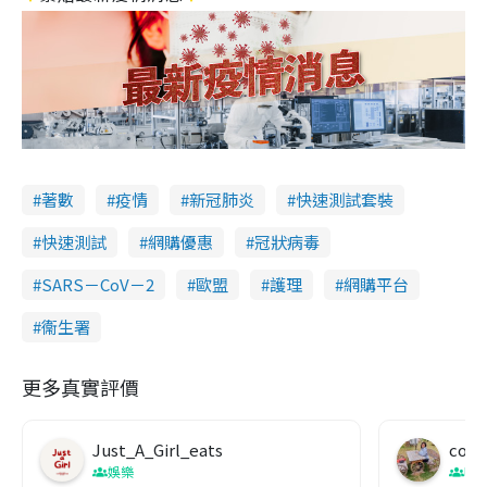
著數
疫情
新冠肺炎
快速測試套裝
快速測試
網購優惠
冠狀病毒
SARS－CoV－2
歐盟
護理
網購平台
衞生署
更多真實評價
Just_A_Girl_eats
co c
娛樂
吹