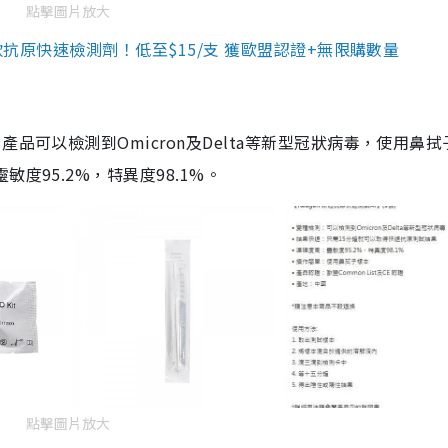
點擊圖片放大
3款抗原快速檢測劑！低至$15/支 獲歐盟認證+無限購數量
品可以檢測到Omicron及Delta等新型冠狀病毒，使用鼻拭
度95.2%，特異度98.1%。
點擊圖片放大