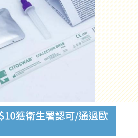
$10獲衛生署認可/通過歐