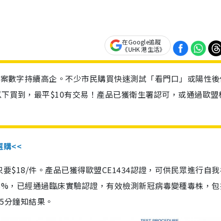
在Google追蹤
《UHK 港生活》
診個案數字持續高企。不少市民購買快速測試「看門口」或陽性後
以下買到，最平$10有交易！產品已獲衛生署認可，或通過歐盟
選購<<
惠價只要$18/件。產品已獲得歐盟CE1434認證，可供民眾進行自
性99.8%，已經通過臨床實驗認證，有效檢測新冠病毒變種毒株，
，15分鐘知結果。