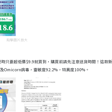
點擊圖片放大
劑，現時只要超低價$9.9就買到，購買前請先注意送貨時間！這款
Omicorn病毒，靈敏度92.2%，特異度100%。