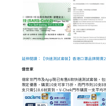
延伸閱讀：【快速測試套裝】香港口罩品牌開賣2款快速
億世家
億家世門市及App現已有售6款快速測試套裝，包括香港公司
限定優惠，購買10支可享75折，而門市則10支8折。現
支只需$18.6就買到。V-Chek門市購買一支平