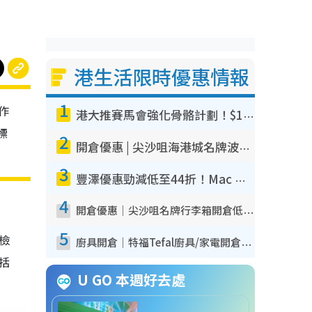
港生活限時優惠情報
1
作
港大推賽馬會強化骨骼計劃！$100骨質密度X光檢查 完成免費運動訓練送超市禮券！附參加資格
標
2
開倉優惠 | 尖沙咀海港城名牌波鞋開倉低至1折！On鞋$899起／Joy&Peace鞋履$98起
3
豐澤優惠勁減低至44折！Mac mini/iPhone17Pro大減價！廚房家電$220起
4
開倉優惠｜尖沙咀名牌行李箱開倉低至4折！一連5日 American Tourister/ace./Hallmark $200起！
5
我檢
廚具開倉｜特福Tefal廚具/家電開倉低至3折！$220起買平底鍋/炒鑊/湯煲！電飯煲/吸塵機/燙斗$418起
包括
U GO 本週好去處