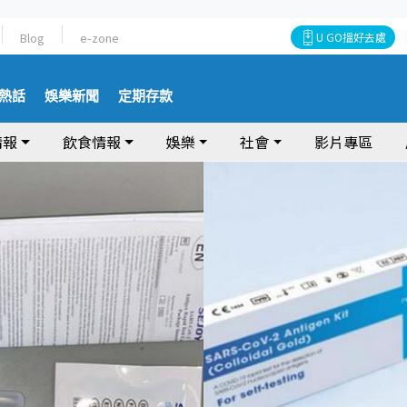
Blog
e-zone
U GO搵好去處
熱話
娛樂新聞
定期存款
情報
飲食情報
娛樂
社會
影片專區