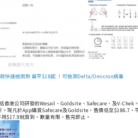
點擊圖片放大
檢測劑 最平$18起 ！可檢測Delta/Omicron病毒
研發的Wesail、Goldsite、Safecare、及V-Chek。
凡於App購買Safecare及Goldsite，售價低至$186.7
均不用$17.9就買到，數量有限，售完即止。