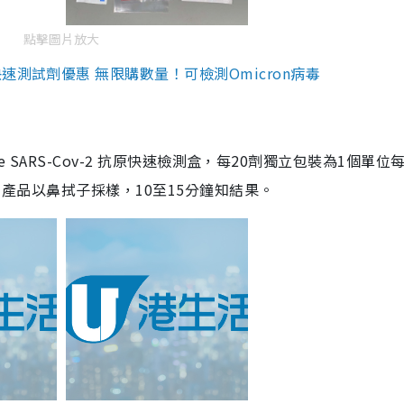
點擊圖片放大
測試劑優惠 無限購數量！可檢測Omicron病毒
are SARS-Cov-2 抗原快速檢測盒，每20劑獨立包裝為1個單位
5。產品以鼻拭子採樣，10至15分鐘知結果。