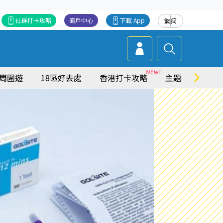
社群打卡攻略
商戶中心
下載 App
繁
简
周圍遊
18區好去處
香港打卡攻略
主題特集