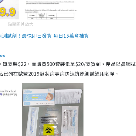
點擊圖片放大
速測試劑！最快即日發貨 每日15萬盒補貨
<<
，單支裝$22，而購買500套裝低至$20/支買到。產品以鼻咽
品已列在歐盟2019冠狀病毒病快速抗原測試通用名單。