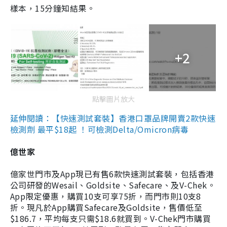
樣本，15分鐘知結果。
+2
點擊圖片放大
延伸閱讀：【快速測試套裝】香港口罩品牌開賣2款快速
檢測劑 最平$18起 ！可檢測Delta/Omicron病毒
億世家
億家世門市及App現已有售6款快速測試套裝，包括香港
公司研發的Wesail、Goldsite、Safecare、及V-Chek。
App限定優惠，購買10支可享75折，而門市則10支8
折。現凡於App購買Safecare及Goldsite，售價低至
$186.7，平均每支只需$18.6就買到。V-Chek門市購買