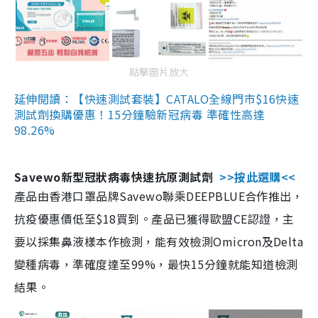
點擊圖片放大
延伸閱讀：【快速測試套裝】CATALO全線門市$16快速
測試劑換購優惠！15分鐘驗新冠病毒 準確性高達
98.26%
Savewo新型冠狀病毒快速抗原測試劑
>>按此選購<<
產品由香港口罩品牌Savewo聯乘DEEPBLUE合作推出，
抗疫優惠價低至$18買到。產品已獲得歐盟CE認證，主
要以採集鼻液樣本作檢測，能有效檢測Omicron及Delta
變種病毒，準確度達至99%，最快15分鐘就能知道檢測
結果。