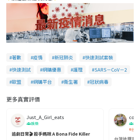
著數
疫情
新冠肺炎
快速測試套裝
快速測試
網購優惠
護理
SARS－CoV－2
歐盟
網購平台
衞生署
冠狀病毒
更多真實評價
Just_A_Girl_eats
co c
娛樂
吹
台灣
追劇日常🎬 殺手媽咪 A Bona Fide Killer
台灣地鐵宣