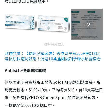
發DEEPBLUE 原廠版本。
+2
點擊圖片放大
延伸閱讀：【快速測試套裝】香港口罩廠acc+推$18病
毒抗原快速測試劑！捐贈10萬盒測試劑予深水埗露宿者
Goldsite快速測試套裝
深水埗電子特賣城現正發售Goldsite快速測試套裝，現
時更有優惠，$100/10支，平均每支$10，買10支再送口
罩。另外有售YHLO及Green Spring的快速測試套裝，
一樣低至$100/10支送口罩。