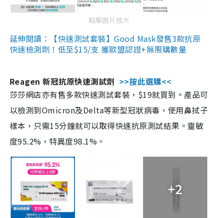
點擊圖片放大
延伸閱讀：【快速測試套裝】Good Mask發售3款抗原
快速檢測劑！低至$15/支 獲歐盟認證+無限購數量
Reagen 新冠抗原快速測試劑
>>按此選購<<
莎莎網店亦有售多款快速測試套裝，$19就買到。產品可
以檢測到Omicron及Delta等新型冠狀病毒，使用鼻拭子
樣本，只需15分鐘就可以取得快速抗原測試結果。靈敏
度95.2%，特異度98.1%。
+2