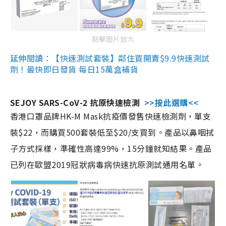
點擊圖片放大
延伸閱讀：【快速測試套裝】鄰住買開賣$9.9快速測試
劑！最快即日發貨 每日15萬盒補貨
SEJOY SARS-CoV-2 抗原快速檢測
>>按此選購<<
香港口罩品牌HK-M Mask抗疫價發售快速檢測劑，單支
裝$22，而購買500套裝低至$20/支買到。產品以鼻咽拭
子方式採樣，準確性高達99%，15分鐘就知結果。產品
已列在歐盟2019冠狀病毒病快速抗原測試通用名單。