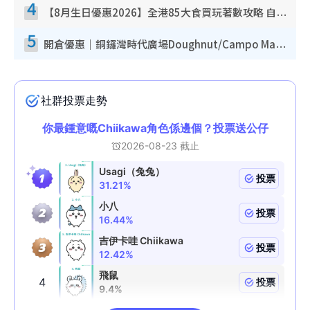
4
【8月生日優惠2026】全港85大食買玩著數攻略 自助餐/火鍋放題同行免費＋誠品/DONKI送現金券
5
開倉優惠｜銅鑼灣時代廣場Doughnut/Campo Marzio開倉低至1折！背囊、書包、手袋劈價$200起