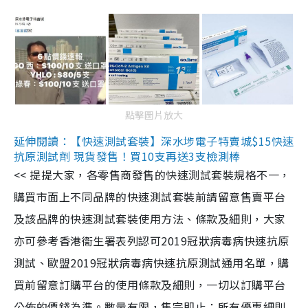
點擊圖片放大
延伸閱讀：【快速測試套裝】深水埗電子特賣城$15快速
抗原測試劑 現貨發售！買10支再送3支檢測棒
<< 提提大家，各零售商發售的快速測試套裝規格不一，
購買市面上不同品牌的快速測試套裝前請留意售賣平台
及該品牌的快速測試套裝使用方法、條款及細則，大家
亦可參考香港衞生署表列認可2019冠狀病毒病快速抗原
測試、歐盟2019冠狀病毒病快速抗原測試通用名單，購
買前留意訂購平台的使用條款及細則，一切以訂購平台
公佈的價錢為準。數量有限，售完即止；所有優惠細則