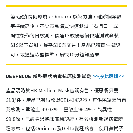
第5波疫情仍嚴峻，Omicron感染力強，確診個案數
字持續高企。不少市民購買快速測試「看門口」或
陽性後作每日檢測。精選13款優惠價快速測試套裝
$19以下買到，最平$10有交易！產品已獲衛生署認
可，或通過歐盟標準，最快10分鐘知結果。
DEEPBLUE 新型冠狀病毒抗原檢測試劑
>>按此選購<<
產品現時於HK Medical Mask官網有售，優惠價只要
$18/件。產品已獲得歐盟CE1434認證，可供民眾進行自
我檢測。準確度 99.03%、靈敏度96.4%、特異性
99.8%，已經通過臨床實驗認證，有效檢測新冠病毒變
種毒株，包括Omicron 及Delta變種病毒。使用鼻拭子