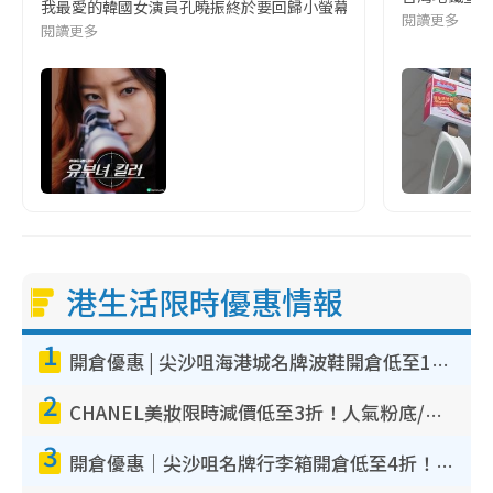
我最愛的韓國女演員孔曉振終於要回歸小螢幕啦!這次的劇本改編自同名
閱讀更多
閱讀更多
港生活限時優惠情報
1
開倉優惠 | 尖沙咀海港城名牌波鞋開倉低至1折！On鞋$899起／Joy&Peace鞋履$98起
2
CHANEL美妝限時減價低至3折！人氣粉底/唇膏/精華液低至$275！COCO香水都有平
3
開倉優惠｜尖沙咀名牌行李箱開倉低至4折！一連5日 American Tourister/ace./Hallmark $200起！