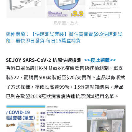
點擊圖片放大
延伸閱讀：【快速測試套裝】鄰住買開賣$9.9快速測試
劑！最快即日發貨 每日15萬盒補貨
SEJOY SARS-CoV-2 抗原快速檢測
>>按此選購<<
香港口罩品牌HK-M Mask抗疫價發售快速檢測劑，單支
裝$22，而購買500套裝低至$20/支買到。產品以鼻咽拭
子方式採樣，準確性高達99%，15分鐘就知結果。產品
已列在歐盟2019冠狀病毒病快速抗原測試通用名單。