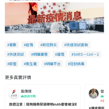
著數
疫情
新冠肺炎
快速測試套裝
快速測試
網購優惠
護理
SARS－CoV－2
歐盟
衞生署
網購平台
冠狀病毒
更多真實評價
風傳媒
營養教
旅遊攻略
生
香港
旅遊注意｜搭飛機帶尿袋標明mAh都會被沒收😱出發前切記檢查「1
#連皮帶籽都