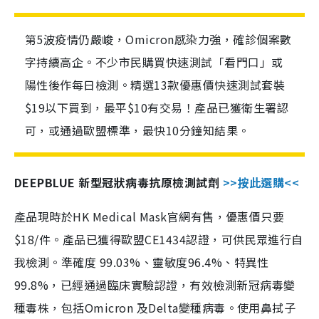
第5波疫情仍嚴峻，Omicron感染力強，確診個案數
字持續高企。不少市民購買快速測試「看門口」或
陽性後作每日檢測。精選13款優惠價快速測試套裝
$19以下買到，最平$10有交易！產品已獲衛生署認
可，或通過歐盟標準，最快10分鐘知結果。
DEEPBLUE 新型冠狀病毒抗原檢測試劑
>>按此選購<<
產品現時於HK Medical Mask官網有售，優惠價只要
$18/件。產品已獲得歐盟CE1434認證，可供民眾進行自
我檢測。準確度 99.03%、靈敏度96.4%、特異性
99.8%，已經通過臨床實驗認證，有效檢測新冠病毒變
種毒株，包括Omicron 及Delta變種病毒。使用鼻拭子