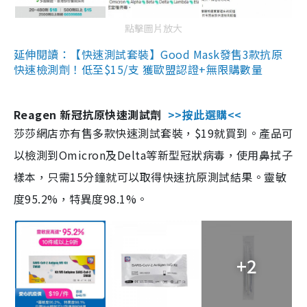
點擊圖片放大
延伸閱讀：【快速測試套裝】Good Mask發售3款抗原
快速檢測劑！低至$15/支 獲歐盟認證+無限購數量
Reagen 新冠抗原快速測試劑
>>按此選購<<
莎莎網店亦有售多款快速測試套裝，$19就買到。產品可
以檢測到Omicron及Delta等新型冠狀病毒，使用鼻拭子
樣本，只需15分鐘就可以取得快速抗原測試結果。靈敏
度95.2%，特異度98.1%。
+2