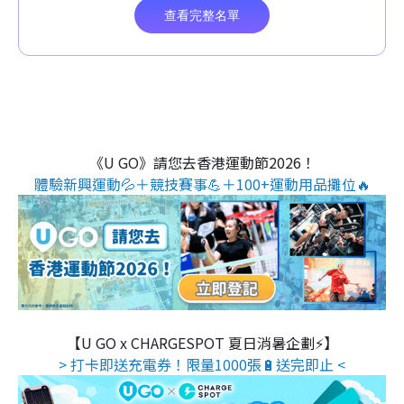
《U GO》請您去香港運動節2026！
體驗新興運動💦＋競技賽事💪＋100+運動用品攤位🔥
【U GO x CHARGESPOT 夏日消暑企劃⚡】
> 打卡即送充電券！限量1000張🔋送完即止 <