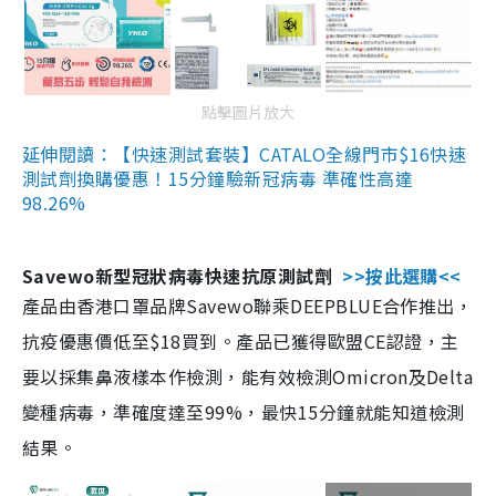
點擊圖片放大
延伸閱讀：【快速測試套裝】CATALO全線門市$16快速
測試劑換購優惠！15分鐘驗新冠病毒 準確性高達
98.26%
Savewo新型冠狀病毒快速抗原測試劑
>>按此選購<<
產品由香港口罩品牌Savewo聯乘DEEPBLUE合作推出，
抗疫優惠價低至$18買到。產品已獲得歐盟CE認證，主
要以採集鼻液樣本作檢測，能有效檢測Omicron及Delta
變種病毒，準確度達至99%，最快15分鐘就能知道檢測
結果。