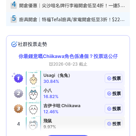
4
開倉優惠｜尖沙咀名牌行李箱開倉低至4折！一連5日 American Tourister/ace./Hallmark $200起！
5
廚具開倉｜特福Tefal廚具/家電開倉低至3折！$220起買平底鍋/炒鑊/湯煲！電飯煲/吸塵機/燙斗$418起