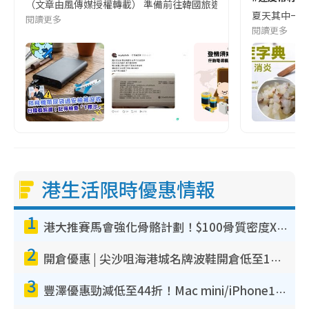
（文章由風傳媒授權轉載） 準備前往韓國旅遊的民眾，近期要特別留
夏天其中一種時
閱讀更多
閱讀更多
港生活限時優惠情報
1
港大推賽馬會強化骨骼計劃！$100骨質密度X光檢查 完成免費運動訓練送超市禮券！附參加資格
2
開倉優惠 | 尖沙咀海港城名牌波鞋開倉低至1折！On鞋$899起／Joy&Peace鞋履$98起
3
豐澤優惠勁減低至44折！Mac mini/iPhone17Pro大減價！廚房家電$220起