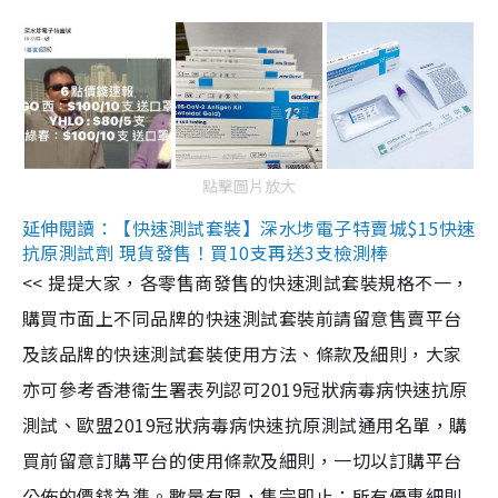
點擊圖片放大
延伸閱讀：【快速測試套裝】深水埗電子特賣城$15快速
抗原測試劑 現貨發售！買10支再送3支檢測棒
<< 提提大家，各零售商發售的快速測試套裝規格不一，
購買市面上不同品牌的快速測試套裝前請留意售賣平台
及該品牌的快速測試套裝使用方法、條款及細則，大家
亦可參考香港衞生署表列認可2019冠狀病毒病快速抗原
測試、歐盟2019冠狀病毒病快速抗原測試通用名單，購
買前留意訂購平台的使用條款及細則，一切以訂購平台
公佈的價錢為準。數量有限，售完即止；所有優惠細則