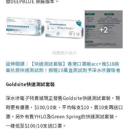
發DEEPBLUE 原廠版本。
+2
點擊圖片放大
延伸閱讀：【快速測試套裝】香港口罩廠acc+推$18病
毒抗原快速測試劑！捐贈10萬盒測試劑予深水埗露宿者
Goldsite快速測試套裝
深水埗電子特賣城現正發售Goldsite快速測試套裝，現
時更有優惠，$100/10支，平均每支$10，買10支再送口
罩。另外有售YHLO及Green Spring的快速測試套裝，
一樣低至$100/10支送口罩。