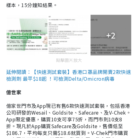
樣本，15分鐘知結果。
+2
點擊圖片放大
延伸閱讀：【快速測試套裝】香港口罩品牌開賣2款快速
檢測劑 最平$18起 ！可檢測Delta/Omicron病毒
億世家
億家世門市及App現已有售6款快速測試套裝，包括香港
公司研發的Wesail、Goldsite、Safecare、及V-Chek。
App限定優惠，購買10支可享75折，而門市則10支8
折。現凡於App購買Safecare及Goldsite，售價低至
$186.7，平均每支只需$18.6就買到。V-Chek門市購買