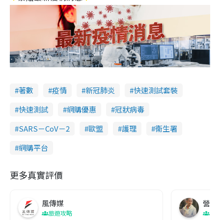
著數
疫情
新冠肺炎
快速測試套裝
快速測試
網購優惠
冠狀病毒
SARS－CoV－2
歐盟
護理
衞生署
網購平台
更多真實評價
風傳媒
營養教
旅遊攻略
生