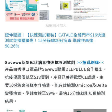
點擊圖片放大
延伸閱讀：【快速測試套裝】CATALO全線門市$16快速
測試劑換購優惠！15分鐘驗新冠病毒 準確性高達
98.26%
Savewo新型冠狀病毒快速抗原測試劑
>>按此選購<<
產品由香港口罩品牌Savewo聯乘DEEPBLUE合作推出，
抗疫優惠價低至$18買到。產品已獲得歐盟CE認證，主
要以採集鼻液樣本作檢測，能有效檢測Omicron及Delta
變種病毒，準確度達至99%，最快15分鐘就能知道檢測
結果。