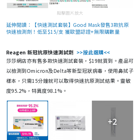
點擊圖片放大
延伸閱讀：【快速測試套裝】Good Mask發售3款抗原
快速檢測劑！低至$15/支 獲歐盟認證+無限購數量
Reagen 新冠抗原快速測試劑
>>按此選購<<
莎莎網店亦有售多款快速測試套裝，$19就買到。產品可
以檢測到Omicron及Delta等新型冠狀病毒，使用鼻拭子
樣本，只需15分鐘就可以取得快速抗原測試結果。靈敏
度95.2%，特異度98.1%。
+2