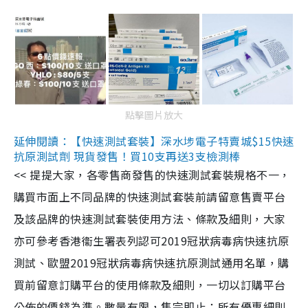
點擊圖片放大
延伸閱讀：【快速測試套裝】深水埗電子特賣城$15快速
抗原測試劑 現貨發售！買10支再送3支檢測棒
<< 提提大家，各零售商發售的快速測試套裝規格不一，
購買市面上不同品牌的快速測試套裝前請留意售賣平台
及該品牌的快速測試套裝使用方法、條款及細則，大家
亦可參考香港衞生署表列認可2019冠狀病毒病快速抗原
測試、歐盟2019冠狀病毒病快速抗原測試通用名單，購
買前留意訂購平台的使用條款及細則，一切以訂購平台
公佈的價錢為準。數量有限，售完即止；所有優惠細則