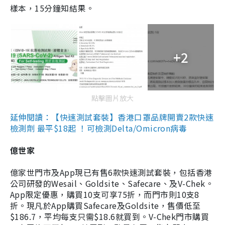
樣本，15分鐘知結果。
+2
點擊圖片放大
延伸閱讀：【快速測試套裝】香港口罩品牌開賣2款快速
檢測劑 最平$18起 ！可檢測Delta/Omicron病毒
億世家
億家世門市及App現已有售6款快速測試套裝，包括香港
公司研發的Wesail、Goldsite、Safecare、及V-Chek。
App限定優惠，購買10支可享75折，而門市則10支8
折。現凡於App購買Safecare及Goldsite，售價低至
$186.7，平均每支只需$18.6就買到。V-Chek門市購買