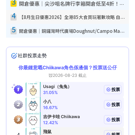
3
開倉優惠｜尖沙咀名牌行李箱開倉低至4折！一連5日 American Tourister/ace./Hallmark $200起！
4
【8月生日優惠2026】全港85大食買玩著數攻略 自助餐/火鍋放題同行免費＋誠品/DONKI送現金券
5
開倉優惠｜銅鑼灣時代廣場Doughnut/Campo Marzio開倉低至1折！背囊、書包、手袋劈價$200起