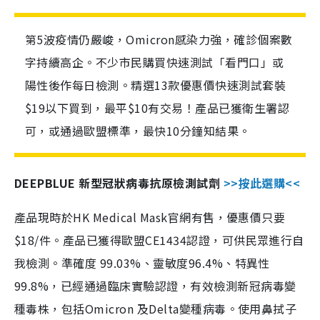
第5波疫情仍嚴峻，Omicron感染力強，確診個案數
字持續高企。不少市民購買快速測試「看門口」或
陽性後作每日檢測。精選13款優惠價快速測試套裝
$19以下買到，最平$10有交易！產品已獲衛生署認
可，或通過歐盟標準，最快10分鐘知結果。
DEEPBLUE 新型冠狀病毒抗原檢測試劑
>>按此選購<<
產品現時於HK Medical Mask官網有售，優惠價只要
$18/件。產品已獲得歐盟CE1434認證，可供民眾進行自
我檢測。準確度 99.03%、靈敏度96.4%、特異性
99.8%，已經通過臨床實驗認證，有效檢測新冠病毒變
種毒株，包括Omicron 及Delta變種病毒。使用鼻拭子