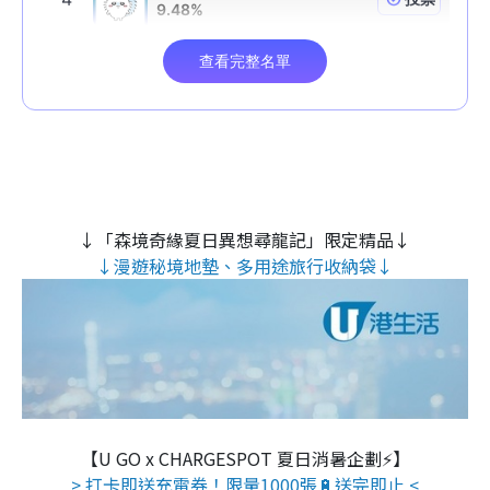
↓「森境奇緣夏日異想尋龍記」限定精品↓
↓漫遊秘境地墊、多用途旅行收納袋↓
【U GO x CHARGESPOT 夏日消暑企劃⚡】
> 打卡即送充電券！限量1000張🔋送完即止 <