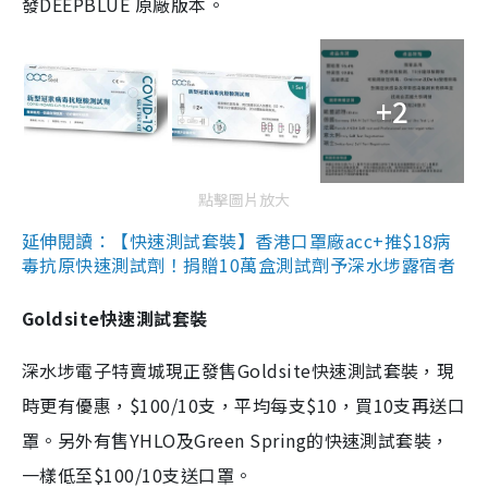
發DEEPBLUE 原廠版本。
+2
點擊圖片放大
延伸閱讀：【快速測試套裝】香港口罩廠acc+推$18病
毒抗原快速測試劑！捐贈10萬盒測試劑予深水埗露宿者
Goldsite快速測試套裝
深水埗電子特賣城現正發售Goldsite快速測試套裝，現
時更有優惠，$100/10支，平均每支$10，買10支再送口
罩。另外有售YHLO及Green Spring的快速測試套裝，
一樣低至$100/10支送口罩。