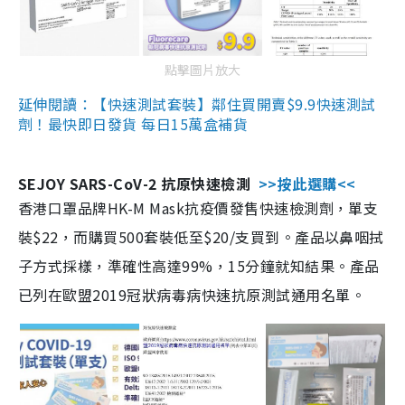
點擊圖片放大
延伸閱讀：【快速測試套裝】鄰住買開賣$9.9快速測試
劑！最快即日發貨 每日15萬盒補貨
SEJOY SARS-CoV-2 抗原快速檢測
>>按此選購<<
香港口罩品牌HK-M Mask抗疫價發售快速檢測劑，單支
裝$22，而購買500套裝低至$20/支買到。產品以鼻咽拭
子方式採樣，準確性高達99%，15分鐘就知結果。產品
已列在歐盟2019冠狀病毒病快速抗原測試通用名單。