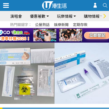
演唱會
優惠著數
玩樂情報
購物情報
熱門關鍵字：
公屋熱話
娛樂新聞
定期存款