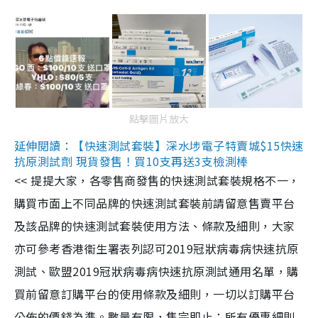
點擊圖片放大
延伸閱讀：【快速測試套裝】深水埗電子特賣城$15快速
抗原測試劑 現貨發售！買10支再送3支檢測棒
<< 提提大家，各零售商發售的快速測試套裝規格不一，
購買市面上不同品牌的快速測試套裝前請留意售賣平台
及該品牌的快速測試套裝使用方法、條款及細則，大家
亦可參考香港衞生署表列認可2019冠狀病毒病快速抗原
測試、歐盟2019冠狀病毒病快速抗原測試通用名單，購
買前留意訂購平台的使用條款及細則，一切以訂購平台
公佈的價錢為準。數量有限，售完即止；所有優惠細則