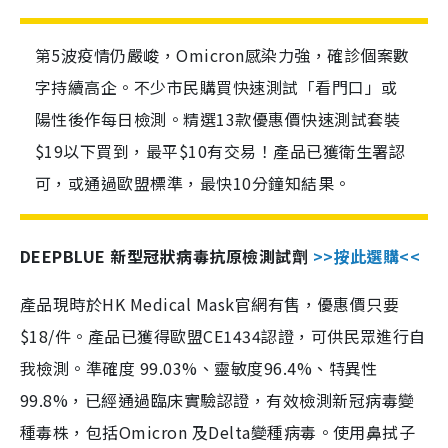
第5波疫情仍嚴峻，Omicron感染力強，確診個案數
字持續高企。不少市民購買快速測試「看門口」或
陽性後作每日檢測。精選13款優惠價快速測試套裝
$19以下買到，最平$10有交易！產品已獲衛生署認
可，或通過歐盟標準，最快10分鐘知結果。
DEEPBLUE 新型冠狀病毒抗原檢測試劑
>>按此選購<<
產品現時於HK Medical Mask官網有售，優惠價只要
$18/件。產品已獲得歐盟CE1434認證，可供民眾進行自
我檢測。準確度 99.03%、靈敏度96.4%、特異性
99.8%，已經通過臨床實驗認證，有效檢測新冠病毒變
種毒株，包括Omicron 及Delta變種病毒。使用鼻拭子