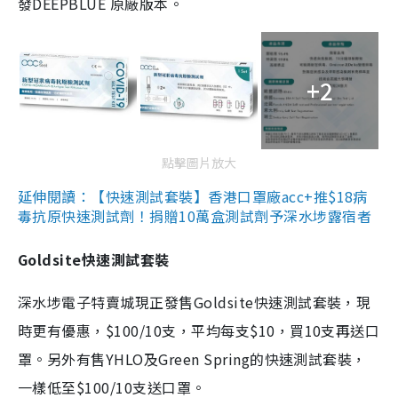
發DEEPBLUE 原廠版本。
+2
點擊圖片放大
延伸閱讀：【快速測試套裝】香港口罩廠acc+推$18病
毒抗原快速測試劑！捐贈10萬盒測試劑予深水埗露宿者
Goldsite快速測試套裝
深水埗電子特賣城現正發售Goldsite快速測試套裝，現
時更有優惠，$100/10支，平均每支$10，買10支再送口
罩。另外有售YHLO及Green Spring的快速測試套裝，
一樣低至$100/10支送口罩。