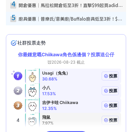
4
開倉優惠｜馬拉松開倉低至3折！直擊$99起買adidas／New Balance／Puma鞋款 STANLEY保溫杯劈價至$119起
5
廚具優惠｜普樂氏/意美廚/Buffalo廚具低至3折！$89起買煎鍋／炒鑊／個人鍋 同場小家電激減至$99起