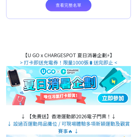
【U GO x CHARGESPOT 夏日消暑企劃⚡】
> 打卡即送充電券！限量1000張🔋送完即止 <
↓ 【免費送】香港運動節2026電子門票！↓
↓ 設過百運動用品攤位 / 可現場體驗多項新穎運動及觀賞
賽事🔥 ↓