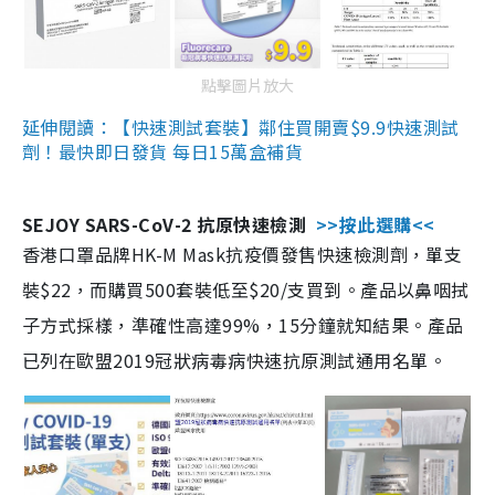
點擊圖片放大
延伸閱讀：【快速測試套裝】鄰住買開賣$9.9快速測試
劑！最快即日發貨 每日15萬盒補貨
SEJOY SARS-CoV-2 抗原快速檢測
>>按此選購<<
香港口罩品牌HK-M Mask抗疫價發售快速檢測劑，單支
裝$22，而購買500套裝低至$20/支買到。產品以鼻咽拭
子方式採樣，準確性高達99%，15分鐘就知結果。產品
已列在歐盟2019冠狀病毒病快速抗原測試通用名單。