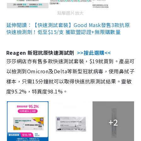
點擊圖片放大
延伸閱讀：【快速測試套裝】Good Mask發售3款抗原
快速檢測劑！低至$15/支 獲歐盟認證+無限購數量
Reagen 新冠抗原快速測試劑
>>按此選購<<
莎莎網店亦有售多款快速測試套裝，$19就買到。產品可
以檢測到Omicron及Delta等新型冠狀病毒，使用鼻拭子
樣本，只需15分鐘就可以取得快速抗原測試結果。靈敏
度95.2%，特異度98.1%。
+2