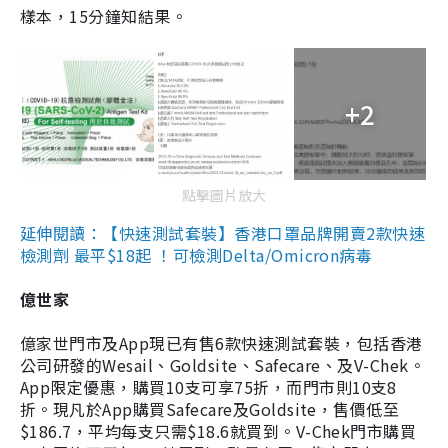
樣本，15分鐘知結果。
+2
點擊圖片放大
延伸閱讀：【快速測試套裝】香港口罩品牌開賣2款快速
檢測劑 最平$18起 ！可檢測Delta/Omicron病毒
億世家
億家世門市及App現已有售6款快速測試套裝，包括香港
公司研發的Wesail、Goldsite、Safecare、及V-Chek。
App限定優惠，購買10支可享75折，而門市則10支8
折。現凡於App購買Safecare及Goldsite，售價低至
$186.7，平均每支只需$18.6就買到。V-Chek門市購買