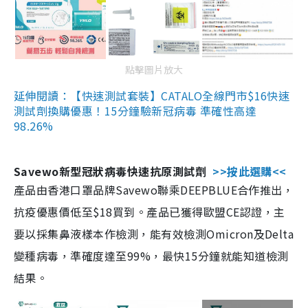
點擊圖片放大
延伸閱讀：【快速測試套裝】CATALO全線門市$16快速
測試劑換購優惠！15分鐘驗新冠病毒 準確性高達
98.26%
Savewo新型冠狀病毒快速抗原測試劑
>>按此選購<<
產品由香港口罩品牌Savewo聯乘DEEPBLUE合作推出，
抗疫優惠價低至$18買到。產品已獲得歐盟CE認證，主
要以採集鼻液樣本作檢測，能有效檢測Omicron及Delta
變種病毒，準確度達至99%，最快15分鐘就能知道檢測
結果。