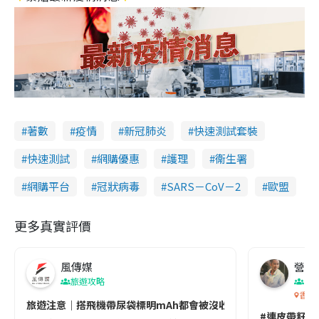
著數
疫情
新冠肺炎
快速測試套裝
快速測試
網購優惠
護理
衞生署
網購平台
冠狀病毒
SARS－CoV－2
歐盟
更多真實評價
風傳媒
營養教
旅遊攻略
生
香港
旅遊注意｜搭飛機帶尿袋標明mAh都會被沒收😱出發前切記檢查「1
#連皮帶籽都