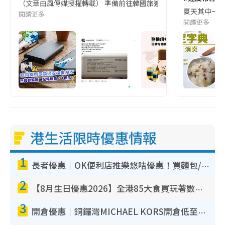
（文章由風傳媒授權轉載） 準備前往韓國旅遊的民眾，近期要特別留
夏天其中一種時
閱讀更多
閱讀更多
港生活限時優惠情報
1
長者優惠｜OK便利店推樂悠咭優惠！買麵包/牛奶/保健品拍卡即減
2
【8月生日優惠2026】全港85大食買玩著數攻略 自助餐/火鍋放題同行免費＋誠品/DONKI送現金券
3
開倉優惠｜銅鑼灣MICHAEL KORS開倉低至17折！直擊$500起買手袋/銀包/鞋款 必買經典Jet Set系列