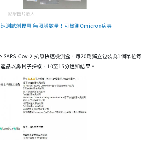
點擊圖片放大
測試劑優惠 無限購數量！可檢測Omicron病毒
are SARS-Cov-2 抗原快速檢測盒，每20劑獨立包裝為1個單位
5。產品以鼻拭子採樣，10至15分鐘知結果。