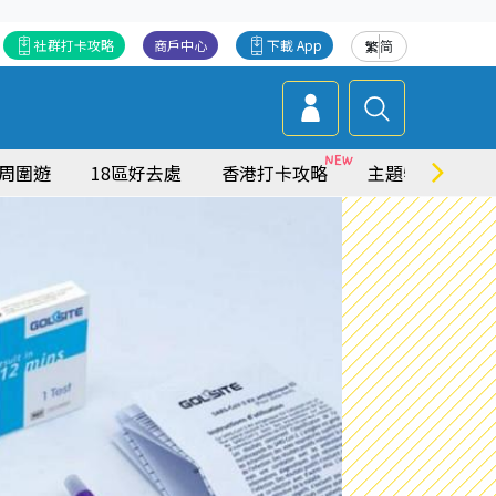
社群打卡攻略
商戶中心
下載 App
繁
简
周圍遊
18區好去處
香港打卡攻略
主題特集