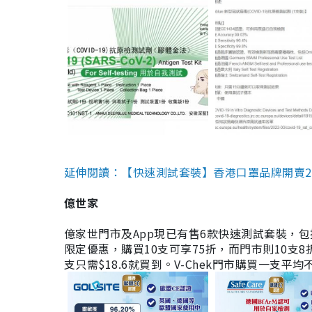
延伸閱讀：【快速測試套裝】香港口罩品牌開賣2款快速
億世家
億家世門市及App現已有售6款快速測試套裝，包括香港公司
限定優惠，購買10支可享75折，而門市則10支8折。現
支只需$18.6就買到。V-Chek門市購買一支平