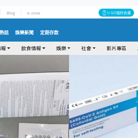
Blog
e-zone
U GO搵好去處
熱話
娛樂新聞
定期存款
情報
飲食情報
娛樂
社會
影片專區