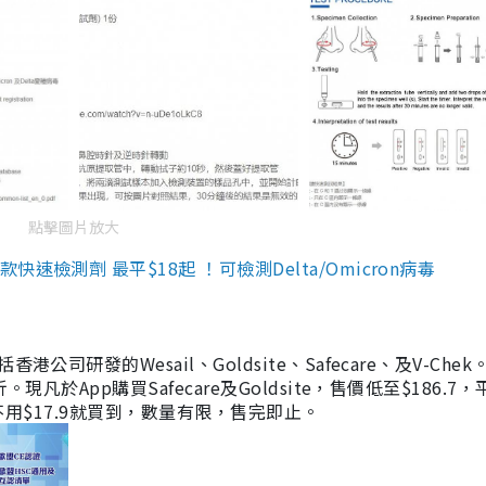
點擊圖片放大
檢測劑 最平$18起 ！可檢測Delta/Omicron病毒
研發的Wesail、Goldsite、Safecare、及V-Chek。
凡於App購買Safecare及Goldsite，售價低至$186.7
均不用$17.9就買到，數量有限，售完即止。