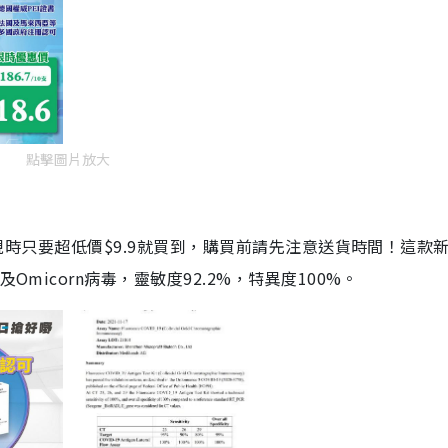
點擊圖片放大
劑，現時只要超低價$9.9就買到，購買前請先注意送貨時間！這款
Omicorn病毒，靈敏度92.2%，特異度100%。