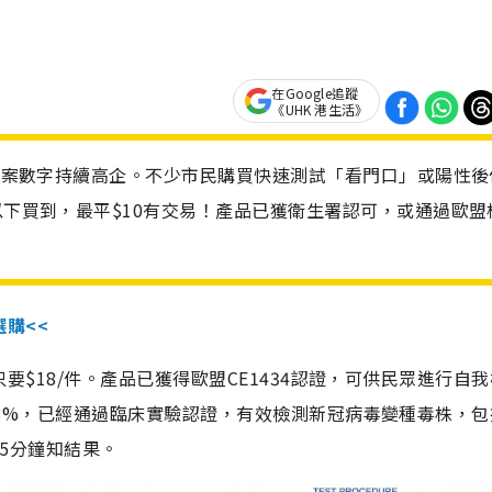
在Google追蹤
《UHK 港生活》
診個案數字持續高企。不少市民購買快速測試「看門口」或陽性後
以下買到，最平$10有交易！產品已獲衛生署認可，或通過歐盟
選購<<
惠價只要$18/件。產品已獲得歐盟CE1434認證，可供民眾進行自
性99.8%，已經通過臨床實驗認證，有效檢測新冠病毒變種毒株，
，15分鐘知結果。