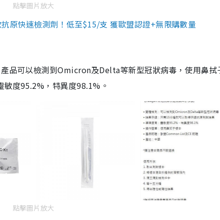
點擊圖片放大
3款抗原快速檢測劑！低至$15/支 獲歐盟認證+無限購數量
品可以檢測到Omicron及Delta等新型冠狀病毒，使用鼻拭
度95.2%，特異度98.1%。
點擊圖片放大