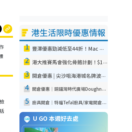
港生活限時優惠情報
1
作
豐澤優惠勁減低至44折！Mac mini/iPhone17Pro大減價！廚房家電$220起
標
2
港大推賽馬會強化骨骼計劃！$100骨質密度X光檢查 完成免費運動訓練送超市禮券！附參加資格
3
開倉優惠 | 尖沙咀海港城名牌波鞋開倉低至1折！On鞋$899起／Joy&Peace鞋履$98起
4
開倉優惠｜銅鑼灣時代廣場Doughnut/Campo Marzio開倉低至1折！背囊、書包、手袋劈價$200起
5
我檢
廚具開倉｜特福Tefal廚具/家電開倉低至3折！$220起買平底鍋/炒鑊/湯煲！電飯煲/吸塵機/燙斗$418起
包括
U GO 本週好去處