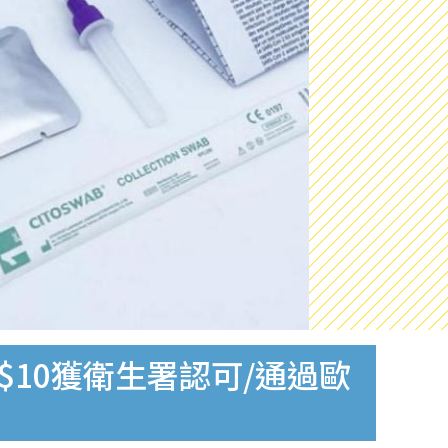
$10獲衛生署認可/通過歐