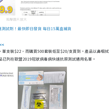
點擊圖片放大
速測試劑！最快即日發貨 每日15萬盒補貨
<<
，單支裝$22，而購買500套裝低至$20/支買到。產品以鼻咽
品已列在歐盟2019冠狀病毒病快速抗原測試通用名單。