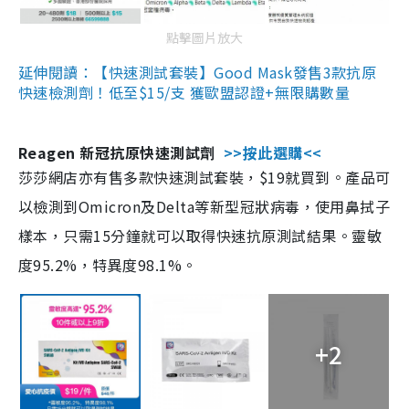
點擊圖片放大
延伸閱讀：【快速測試套裝】Good Mask發售3款抗原
快速檢測劑！低至$15/支 獲歐盟認證+無限購數量
Reagen 新冠抗原快速測試劑
>>按此選購<<
莎莎網店亦有售多款快速測試套裝，$19就買到。產品可
以檢測到Omicron及Delta等新型冠狀病毒，使用鼻拭子
樣本，只需15分鐘就可以取得快速抗原測試結果。靈敏
度95.2%，特異度98.1%。
+2