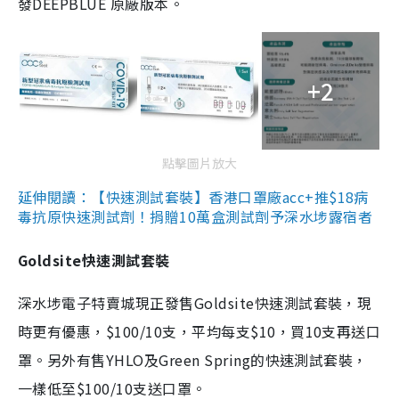
發DEEPBLUE 原廠版本。
+2
點擊圖片放大
延伸閱讀：【快速測試套裝】香港口罩廠acc+推$18病
毒抗原快速測試劑！捐贈10萬盒測試劑予深水埗露宿者
Goldsite快速測試套裝
深水埗電子特賣城現正發售Goldsite快速測試套裝，現
時更有優惠，$100/10支，平均每支$10，買10支再送口
罩。另外有售YHLO及Green Spring的快速測試套裝，
一樣低至$100/10支送口罩。