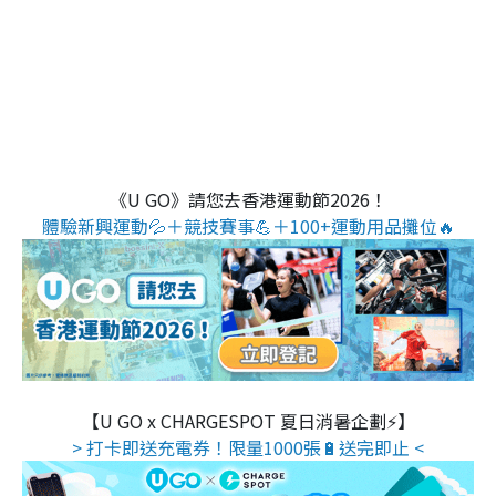
《U GO》請您去香港運動節2026！
體驗新興運動💦＋競技賽事💪＋100+運動用品攤位🔥
【U GO x CHARGESPOT 夏日消暑企劃⚡】
> 打卡即送充電券！限量1000張🔋送完即止 <