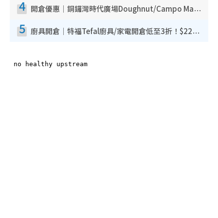
4
開倉優惠｜銅鑼灣時代廣場Doughnut/Campo Marzio開倉低至1折！背囊、書包、手袋劈價$200起
5
廚具開倉｜特福Tefal廚具/家電開倉低至3折！$220起買平底鍋/炒鑊/湯煲！電飯煲/吸塵機/燙斗$418起