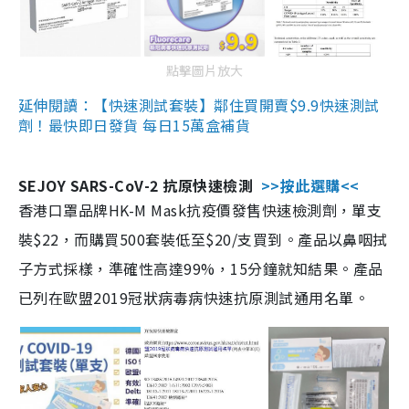
點擊圖片放大
延伸閱讀：【快速測試套裝】鄰住買開賣$9.9快速測試
劑！最快即日發貨 每日15萬盒補貨
SEJOY SARS-CoV-2 抗原快速檢測
>>按此選購<<
香港口罩品牌HK-M Mask抗疫價發售快速檢測劑，單支
裝$22，而購買500套裝低至$20/支買到。產品以鼻咽拭
子方式採樣，準確性高達99%，15分鐘就知結果。產品
已列在歐盟2019冠狀病毒病快速抗原測試通用名單。