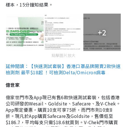
樣本，15分鐘知結果。
+2
點擊圖片放大
延伸閱讀：【快速測試套裝】香港口罩品牌開賣2款快速
檢測劑 最平$18起 ！可檢測Delta/Omicron病毒
億世家
億家世門市及App現已有售6款快速測試套裝，包括香港
公司研發的Wesail、Goldsite、Safecare、及V-Chek。
App限定優惠，購買10支可享75折，而門市則10支8
折。現凡於App購買Safecare及Goldsite，售價低至
$186.7，平均每支只需$18.6就買到。V-Chek門市購買