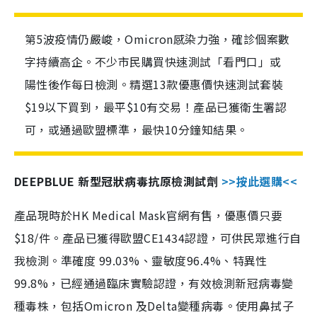
第5波疫情仍嚴峻，Omicron感染力強，確診個案數
字持續高企。不少市民購買快速測試「看門口」或
陽性後作每日檢測。精選13款優惠價快速測試套裝
$19以下買到，最平$10有交易！產品已獲衛生署認
可，或通過歐盟標準，最快10分鐘知結果。
DEEPBLUE 新型冠狀病毒抗原檢測試劑
>>按此選購<<
產品現時於HK Medical Mask官網有售，優惠價只要
$18/件。產品已獲得歐盟CE1434認證，可供民眾進行自
我檢測。準確度 99.03%、靈敏度96.4%、特異性
99.8%，已經通過臨床實驗認證，有效檢測新冠病毒變
種毒株，包括Omicron 及Delta變種病毒。使用鼻拭子