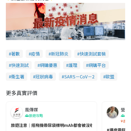
著數
疫情
新冠肺炎
快速測試套裝
快速測試
網購優惠
護理
網購平台
衞生署
冠狀病毒
SARS－CoV－2
歐盟
更多真實評價
風傳媒
營養教
旅遊攻略
生
香港
旅遊注意｜搭飛機帶尿袋標明mAh都會被沒收😱出發前切記檢查「1
#連皮帶籽都