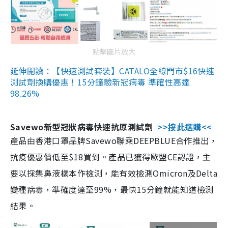
點擊圖片放大
延伸閱讀：【快速測試套裝】CATALO全線門市$16快速
測試劑換購優惠！15分鐘驗新冠病毒 準確性高達
98.26%
Savewo新型冠狀病毒快速抗原測試劑
>>按此選購<<
產品由香港口罩品牌Savewo聯乘DEEPBLUE合作推出，
抗疫優惠價低至$18買到。產品已獲得歐盟CE認證，主
要以採集鼻液樣本作檢測，能有效檢測Omicron及Delta
變種病毒，準確度達至99%，最快15分鐘就能知道檢測
結果。