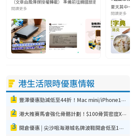
（文章由風傳媒授權轉載） 準備前往韓國旅遊的民眾，近期要特別留
夏天其中一種時
閱讀更多
閱讀更多
港生活限時優惠情報
1
豐澤優惠勁減低至44折！Mac mini/iPhone17Pro大減價！廚房家電$220起
2
港大推賽馬會強化骨骼計劃！$100骨質密度X光檢查 完成免費運動訓練送超市禮券！附參加資格
3
開倉優惠 | 尖沙咀海港城名牌波鞋開倉低至1折！On鞋$899起／Joy&Peace鞋履$98起