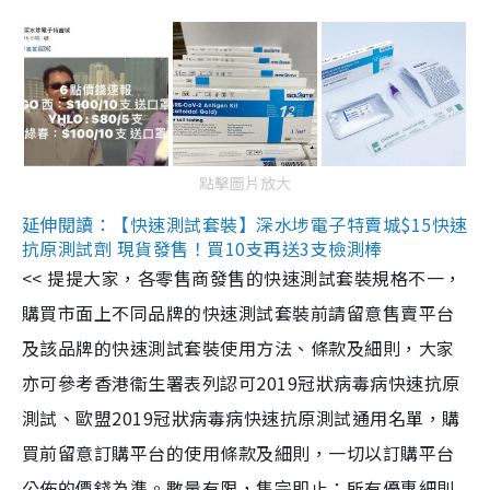
點擊圖片放大
延伸閱讀：【快速測試套裝】深水埗電子特賣城$15快速
抗原測試劑 現貨發售！買10支再送3支檢測棒
<< 提提大家，各零售商發售的快速測試套裝規格不一，
購買市面上不同品牌的快速測試套裝前請留意售賣平台
及該品牌的快速測試套裝使用方法、條款及細則，大家
亦可參考香港衞生署表列認可2019冠狀病毒病快速抗原
測試、歐盟2019冠狀病毒病快速抗原測試通用名單，購
買前留意訂購平台的使用條款及細則，一切以訂購平台
公佈的價錢為準。數量有限，售完即止；所有優惠細則