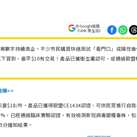
在Google追蹤
《UHK 港生活》
診個案數字持續高企。不少市民購買快速測試「看門口」或陽性後
以下買到，最平$10有交易！產品已獲衛生署認可，或通過歐盟
選購<<
惠價只要$18/件。產品已獲得歐盟CE1434認證，可供民眾進行自
性99.8%，已經通過臨床實驗認證，有效檢測新冠病毒變種毒株，
，15分鐘知結果。