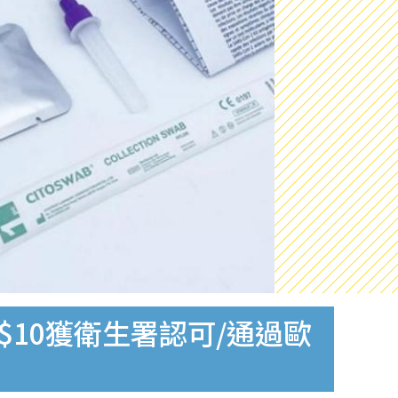
$10獲衛生署認可/通過歐