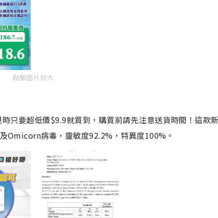
點擊圖片放大
劑，現時只要超低價$9.9就買到，購買前請先注意送貨時間！這款
Omicorn病毒，靈敏度92.2%，特異度100%。