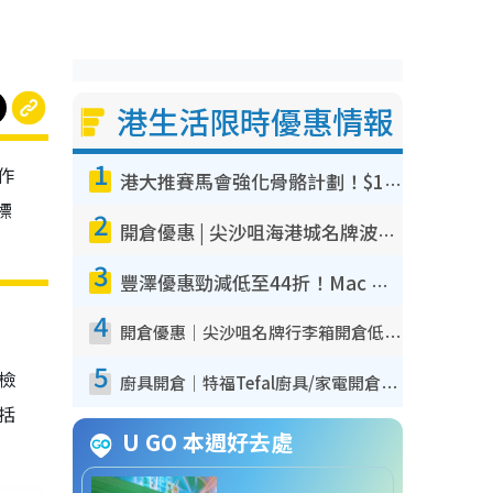
港生活限時優惠情報
1
作
港大推賽馬會強化骨骼計劃！$100骨質密度X光檢查 完成免費運動訓練送超市禮券！附參加資格
標
2
開倉優惠 | 尖沙咀海港城名牌波鞋開倉低至1折！On鞋$899起／Joy&Peace鞋履$98起
3
豐澤優惠勁減低至44折！Mac mini/iPhone17Pro大減價！廚房家電$220起
4
開倉優惠｜尖沙咀名牌行李箱開倉低至4折！一連5日 American Tourister/ace./Hallmark $200起！
5
我檢
廚具開倉｜特福Tefal廚具/家電開倉低至3折！$220起買平底鍋/炒鑊/湯煲！電飯煲/吸塵機/燙斗$418起
包括
U GO 本週好去處