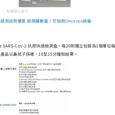
點擊圖片放大
測試劑優惠 無限購數量！可檢測Omicron病毒
are SARS-Cov-2 抗原快速檢測盒，每20劑獨立包裝為1個單位
5。產品以鼻拭子採樣，10至15分鐘知結果。