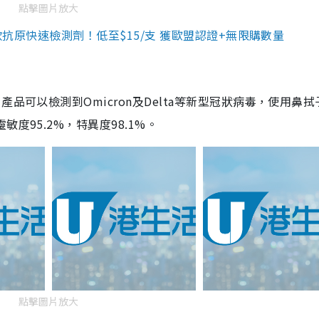
點擊圖片放大
3款抗原快速檢測劑！低至$15/支 獲歐盟認證+無限購數量
品可以檢測到Omicron及Delta等新型冠狀病毒，使用鼻拭
度95.2%，特異度98.1%。
點擊圖片放大