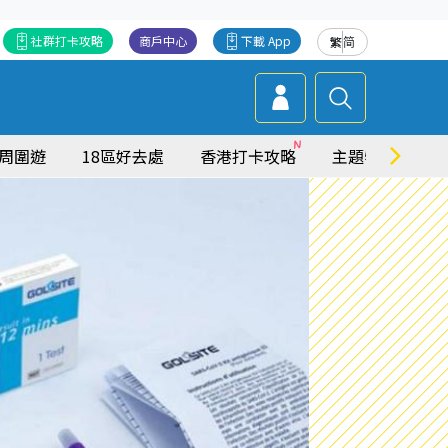
社群打卡攻略
商戶中心
下載 App
繁
简
周圍遊
18區好去處
香港打卡攻略
主題特集