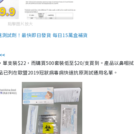
點擊圖片放大
速測試劑！最快即日發貨 每日15萬盒補貨
<<
，單支裝$22，而購買500套裝低至$20/支買到。產品以鼻咽
品已列在歐盟2019冠狀病毒病快速抗原測試通用名單。