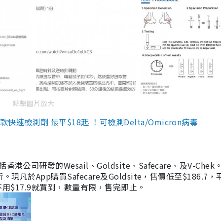
點擊圖片放大
檢測劑 最平$18起 ！可檢測Delta/Omicron病毒
研發的Wesail、Goldsite、Safecare、及V-Chek。
凡於App購買Safecare及Goldsite，售價低至$186.7
均不用$17.9就買到，數量有限，售完即止。