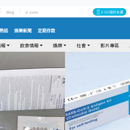
Blog
e-zone
U GO搵好去處
熱話
娛樂新聞
定期存款
情報
飲食情報
娛樂
社會
影片專區