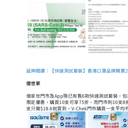
延伸閱讀：【快速測試套裝】香港口罩品牌開賣2款快速
億世家
億家世門市及App現已有售6款快速測試套裝，包括香港公司
限定優惠，購買10支可享75折，而門市則10支8折。現
支只需$18.6就買到。V-Chek門市購買一支平