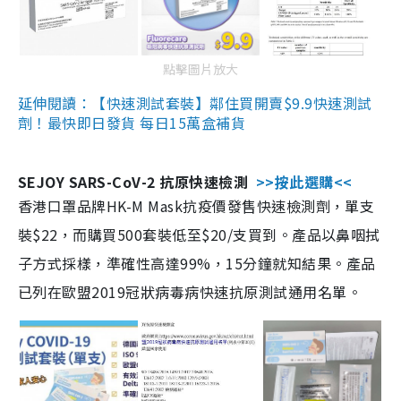
點擊圖片放大
延伸閱讀：【快速測試套裝】鄰住買開賣$9.9快速測試
劑！最快即日發貨 每日15萬盒補貨
SEJOY SARS-CoV-2 抗原快速檢測
>>按此選購<<
香港口罩品牌HK-M Mask抗疫價發售快速檢測劑，單支
裝$22，而購買500套裝低至$20/支買到。產品以鼻咽拭
子方式採樣，準確性高達99%，15分鐘就知結果。產品
已列在歐盟2019冠狀病毒病快速抗原測試通用名單。