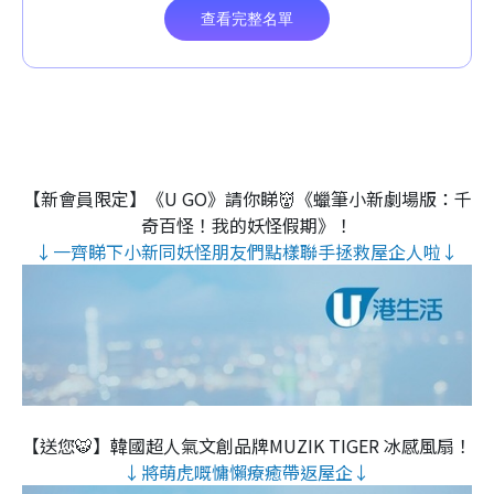
【新會員限定】《U GO》請你睇👹《蠟筆小新劇場版：千
奇百怪！我的妖怪假期》！
↓一齊睇下小新同妖怪朋友們點樣聯手拯救屋企人啦↓
【送您🐯】韓國超人氣文創品牌MUZIK TIGER 冰感風扇！
↓將萌虎嘅慵懶療癒帶返屋企↓