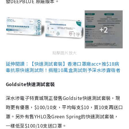
發DEEPBLUE 原廠版本。
+2
點擊圖片放大
延伸閱讀：【快速測試套裝】香港口罩廠acc+推$18病
毒抗原快速測試劑！捐贈10萬盒測試劑予深水埗露宿者
Goldsite快速測試套裝
深水埗電子特賣城現正發售Goldsite快速測試套裝，現
時更有優惠，$100/10支，平均每支$10，買10支再送口
罩。另外有售YHLO及Green Spring的快速測試套裝，
一樣低至$100/10支送口罩。