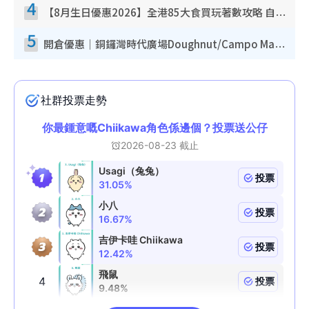
4
【8月生日優惠2026】全港85大食買玩著數攻略 自助餐/火鍋放題同行免費＋誠品/DONKI送現金券
5
開倉優惠｜銅鑼灣時代廣場Doughnut/Campo Marzio開倉低至1折！背囊、書包、手袋劈價$200起