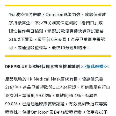
第5波疫情仍嚴峻，Omicron感染力強，確診個案數
字持續高企。不少市民購買快速測試「看門口」或
陽性後作每日檢測。精選13款優惠價快速測試套裝
$19以下買到，最平$10有交易！產品已獲衛生署認
可，或通過歐盟標準，最快10分鐘知結果。
DEEPBLUE 新型冠狀病毒抗原檢測試劑
>>按此選購<<
產品現時於HK Medical Mask官網有售，優惠價只要
$18/件。產品已獲得歐盟CE1434認證，可供民眾進行自
我檢測。準確度 99.03%、靈敏度96.4%、特異性
99.8%，已經通過臨床實驗認證，有效檢測新冠病毒變
種毒株，包括Omicron 及Delta變種病毒。使用鼻拭子