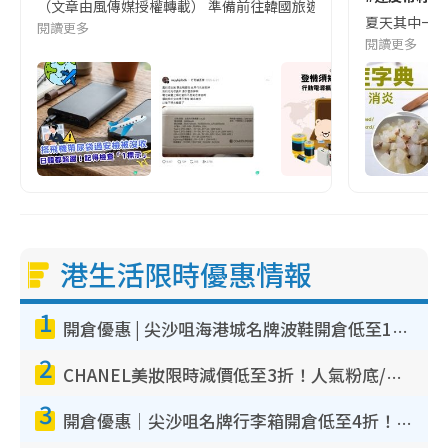
（文章由風傳媒授權轉載） 準備前往韓國旅遊的民眾，近期要特別留
夏天其中一種時
閱讀更多
閱讀更多
港生活限時優惠情報
1
開倉優惠 | 尖沙咀海港城名牌波鞋開倉低至1折！On鞋$899起／Joy&Peace鞋履$98起
2
CHANEL美妝限時減價低至3折！人氣粉底/唇膏/精華液低至$275！COCO香水都有平
3
開倉優惠｜尖沙咀名牌行李箱開倉低至4折！一連5日 American Tourister/ace./Hallmark $200起！