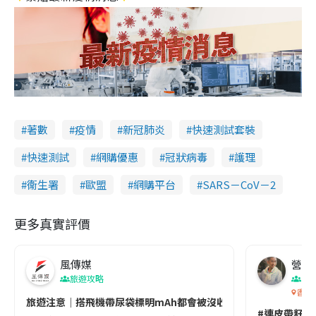
著數
疫情
新冠肺炎
快速測試套裝
快速測試
網購優惠
冠狀病毒
護理
衞生署
歐盟
網購平台
SARS－CoV－2
更多真實評價
風傳媒
營養教
旅遊攻略
生
香港
旅遊注意｜搭飛機帶尿袋標明mAh都會被沒收😱出發前切記檢查「1
#連皮帶籽都