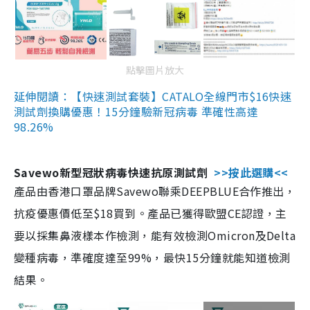
點擊圖片放大
延伸閱讀：【快速測試套裝】CATALO全線門市$16快速
測試劑換購優惠！15分鐘驗新冠病毒 準確性高達
98.26%
Savewo新型冠狀病毒快速抗原測試劑
>>按此選購<<
產品由香港口罩品牌Savewo聯乘DEEPBLUE合作推出，
抗疫優惠價低至$18買到。產品已獲得歐盟CE認證，主
要以採集鼻液樣本作檢測，能有效檢測Omicron及Delta
變種病毒，準確度達至99%，最快15分鐘就能知道檢測
結果。