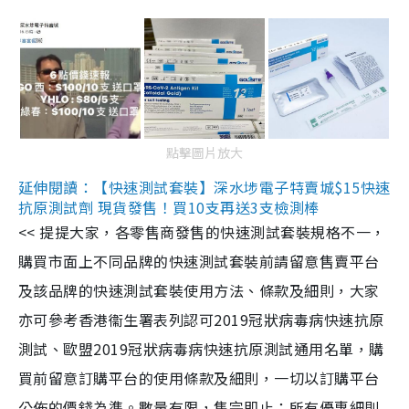
點擊圖片放大
延伸閱讀：【快速測試套裝】深水埗電子特賣城$15快速
抗原測試劑 現貨發售！買10支再送3支檢測棒
<< 提提大家，各零售商發售的快速測試套裝規格不一，
購買市面上不同品牌的快速測試套裝前請留意售賣平台
及該品牌的快速測試套裝使用方法、條款及細則，大家
亦可參考香港衞生署表列認可2019冠狀病毒病快速抗原
測試、歐盟2019冠狀病毒病快速抗原測試通用名單，購
買前留意訂購平台的使用條款及細則，一切以訂購平台
公佈的價錢為準。數量有限，售完即止；所有優惠細則