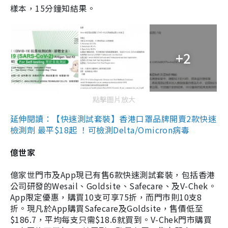
樣本，15分鐘知結果。
+2
點擊圖片放大
延伸閱讀：【快速測試套裝】香港口罩品牌開賣2款快速
檢測劑 最平$18起 ！可檢測Delta/Omicron病毒
億世家
億家世門市及App現已有售6款快速測試套裝，包括香港
公司研發的Wesail、Goldsite、Safecare、及V-Chek。
App限定優惠，購買10支可享75折，而門市則10支8
折。現凡於App購買Safecare及Goldsite，售價低至
$186.7，平均每支只需$18.6就買到。V-Chek門市購買