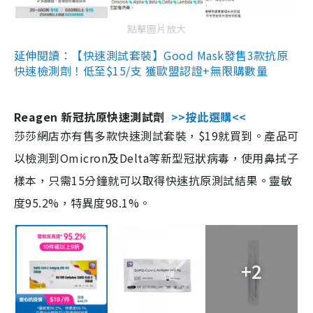
點擊圖片放大
延伸閱讀：【快速測試套裝】Good Mask發售3款抗原
快速檢測劑！低至$15/支 獲歐盟認證+無限購數量
Reagen 新冠抗原快速測試劑
>>按此選購<<
莎莎網店亦有售多款快速測試套裝，$19就買到。產品可
以檢測到Omicron及Delta等新型冠狀病毒，使用鼻拭子
樣本，只需15分鐘就可以取得快速抗原測試結果。靈敏
度95.2%，特異度98.1%。
+2