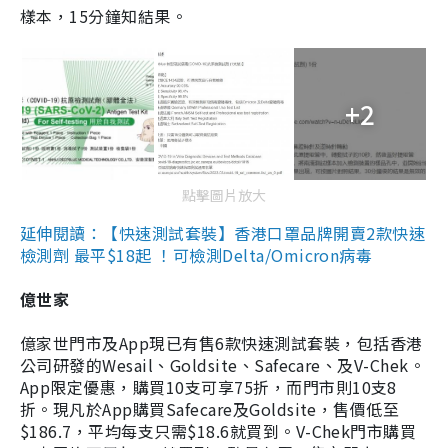
樣本，15分鐘知結果。
+2
點擊圖片放大
延伸閱讀：【快速測試套裝】香港口罩品牌開賣2款快速
檢測劑 最平$18起 ！可檢測Delta/Omicron病毒
億世家
億家世門市及App現已有售6款快速測試套裝，包括香港
公司研發的Wesail、Goldsite、Safecare、及V-Chek。
App限定優惠，購買10支可享75折，而門市則10支8
折。現凡於App購買Safecare及Goldsite，售價低至
$186.7，平均每支只需$18.6就買到。V-Chek門市購買