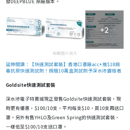
發DEEPBLUE 原廠版本。
+2
點擊圖片放大
延伸閱讀：【快速測試套裝】香港口罩廠acc+推$18病
毒抗原快速測試劑！捐贈10萬盒測試劑予深水埗露宿者
Goldsite快速測試套裝
深水埗電子特賣城現正發售Goldsite快速測試套裝，現
時更有優惠，$100/10支，平均每支$10，買10支再送口
罩。另外有售YHLO及Green Spring的快速測試套裝，
一樣低至$100/10支送口罩。