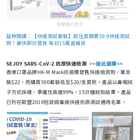
點擊圖片放大
延伸閱讀：【快速測試套裝】鄰住買開賣$9.9快速測試
劑！最快即日發貨 每日15萬盒補貨
SEJOY SARS-CoV-2 抗原快速檢測
>>按此選購<<
香港口罩品牌HK-M Mask抗疫價發售快速檢測劑，單支
裝$22，而購買500套裝低至$20/支買到。產品以鼻咽拭
子方式採樣，準確性高達99%，15分鐘就知結果。產品
已列在歐盟2019冠狀病毒病快速抗原測試通用名單。