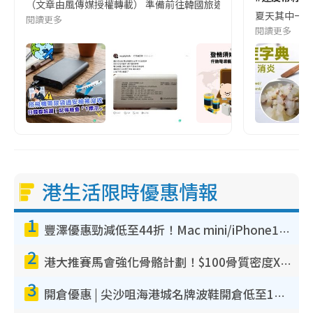
（文章由風傳媒授權轉載） 準備前往韓國旅遊的民眾，近期要特別留
夏天其中一種時
閱讀更多
閱讀更多
港生活限時優惠情報
1
豐澤優惠勁減低至44折！Mac mini/iPhone17Pro大減價！廚房家電$220起
2
港大推賽馬會強化骨骼計劃！$100骨質密度X光檢查 完成免費運動訓練送超市禮券！附參加資格
3
開倉優惠 | 尖沙咀海港城名牌波鞋開倉低至1折！On鞋$899起／Joy&Peace鞋履$98起