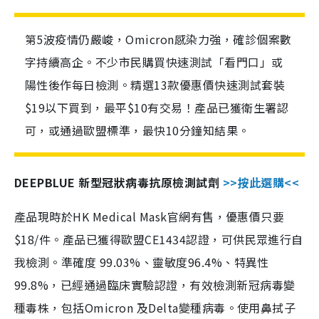
第5波疫情仍嚴峻，Omicron感染力強，確診個案數
字持續高企。不少市民購買快速測試「看門口」或
陽性後作每日檢測。精選13款優惠價快速測試套裝
$19以下買到，最平$10有交易！產品已獲衛生署認
可，或通過歐盟標準，最快10分鐘知結果。
DEEPBLUE 新型冠狀病毒抗原檢測試劑
>>按此選購<<
產品現時於HK Medical Mask官網有售，優惠價只要
$18/件。產品已獲得歐盟CE1434認證，可供民眾進行自
我檢測。準確度 99.03%、靈敏度96.4%、特異性
99.8%，已經通過臨床實驗認證，有效檢測新冠病毒變
種毒株，包括Omicron 及Delta變種病毒。使用鼻拭子