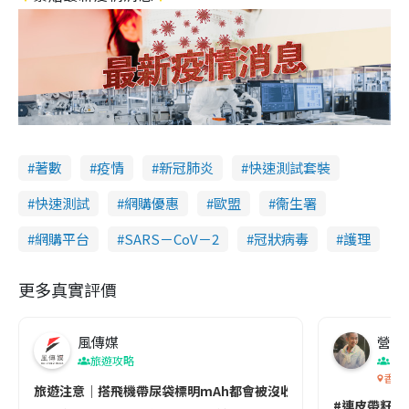
著數
疫情
新冠肺炎
快速測試套裝
快速測試
網購優惠
歐盟
衞生署
網購平台
SARS－CoV－2
冠狀病毒
護理
更多真實評價
風傳媒
營養教
旅遊攻略
生
香港
旅遊注意｜搭飛機帶尿袋標明mAh都會被沒收😱出發前切記檢查「1
#連皮帶籽都