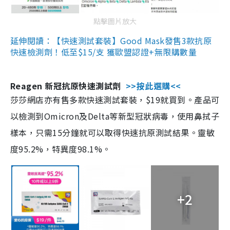
點擊圖片放大
延伸閱讀：【快速測試套裝】Good Mask發售3款抗原
快速檢測劑！低至$15/支 獲歐盟認證+無限購數量
Reagen 新冠抗原快速測試劑
>>按此選購<<
莎莎網店亦有售多款快速測試套裝，$19就買到。產品可
以檢測到Omicron及Delta等新型冠狀病毒，使用鼻拭子
樣本，只需15分鐘就可以取得快速抗原測試結果。靈敏
度95.2%，特異度98.1%。
+2