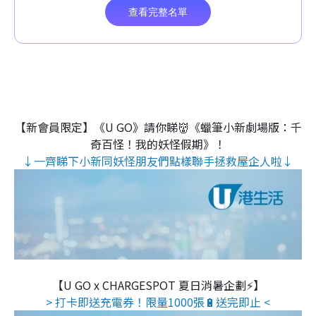
【新會員限定】《U GO》請你睇👹《蠟筆小新劇場版：千
奇百怪！我的妖怪假期》！
↓一齊睇下小新同妖怪朋友們點樣聯手拯救屋企人啦↓
【U GO x CHARGESPOT 夏日消暑企劃⚡】
> 打卡即送充電券！限量1000張🔋送完即止 <