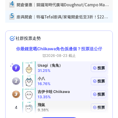
4
開倉優惠｜銅鑼灣時代廣場Doughnut/Campo Marzio開倉低至1折！背囊、書包、手袋劈價$200起
5
廚具開倉｜特福Tefal廚具/家電開倉低至3折！$220起買平底鍋/炒鑊/湯煲！電飯煲/吸塵機/燙斗$418起