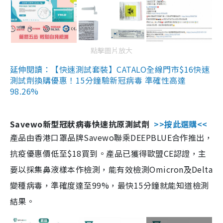
點擊圖片放大
延伸閱讀：【快速測試套裝】CATALO全線門市$16快速
測試劑換購優惠！15分鐘驗新冠病毒 準確性高達
98.26%
Savewo新型冠狀病毒快速抗原測試劑
>>按此選購<<
產品由香港口罩品牌Savewo聯乘DEEPBLUE合作推出，
抗疫優惠價低至$18買到。產品已獲得歐盟CE認證，主
要以採集鼻液樣本作檢測，能有效檢測Omicron及Delta
變種病毒，準確度達至99%，最快15分鐘就能知道檢測
結果。